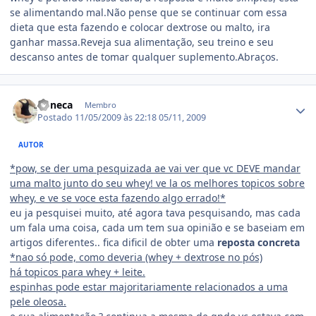
se alimentando mal.Não pense que se continuar com essa
dieta que esta fazendo e colocar dextrose ou malto, ira
ganhar massa.Reveja sua alimentação, seu treino e seu
descanso antes de tomar qualquer suplemento.Abraços.
Estatísticas do autor
boneca
Membro
Postado
11/05/2009 às 22:18
05/11, 2009
AUTOR
*pow, se der uma pesquizada ae vai ver que vc DEVE mandar
uma malto junto do seu whey! ve la os melhores topicos sobre
whey, e ve se voce esta fazendo algo errado!*
eu ja pesquisei muito, até agora tava pesquisando, mas cada
um fala uma coisa, cada um tem sua opinião e se baseiam em
artigos diferentes.. fica dificil de obter uma
reposta concreta
*nao só pode, como deveria (whey + dextrose no pós)
há topicos para whey + leite.
espinhas pode estar majoritariamente relacionados a uma
pele oleosa.