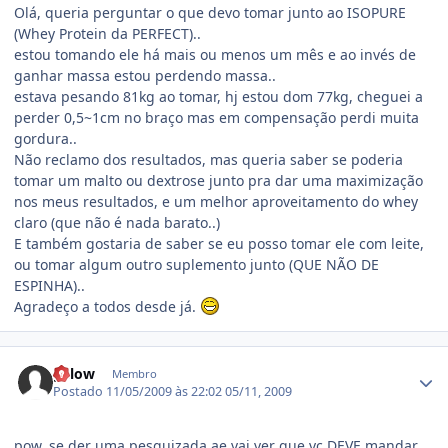
Olá, queria perguntar o que devo tomar junto ao ISOPURE
(Whey Protein da PERFECT)..
estou tomando ele há mais ou menos um mês e ao invés de
ganhar massa estou perdendo massa..
estava pesando 81kg ao tomar, hj estou dom 77kg, cheguei a
perder 0,5~1cm no braço mas em compensação perdi muita
gordura..
Não reclamo dos resultados, mas queria saber se poderia
tomar um malto ou dextrose junto pra dar uma maximização
nos meus resultados, e um melhor aproveitamento do whey
claro (que não é nada barato..)
E também gostaria de saber se eu posso tomar ele com leite,
ou tomar algum outro suplemento junto (QUE NÃO DE
ESPINHA)..
Agradeço a todos desde já.
Estatísticas do autor
gelow
Membro
Postado
11/05/2009 às 22:02
05/11, 2009
pow, se der uma pesquizada ae vai ver que vc DEVE mandar