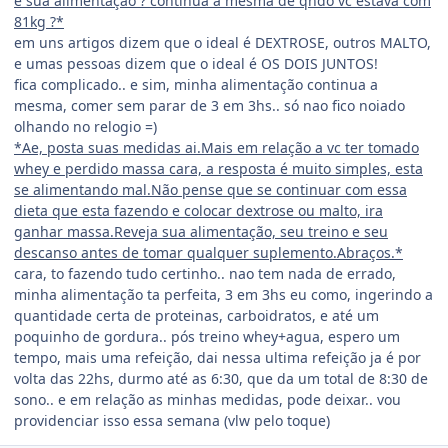
e sua alimentação ? continua a mesma de qndo vc estava com
81kg ?*
em uns artigos dizem que o ideal é DEXTROSE, outros MALTO,
e umas pessoas dizem que o ideal é OS DOIS JUNTOS!
fica complicado.. e sim, minha alimentação continua a
mesma, comer sem parar de 3 em 3hs.. só nao fico noiado
olhando no relogio =)
*Ae, posta suas medidas ai.Mais em relação a vc ter tomado
whey e perdido massa cara, a resposta é muito simples, esta
se alimentando mal.Não pense que se continuar com essa
dieta que esta fazendo e colocar dextrose ou malto, ira
ganhar massa.Reveja sua alimentação, seu treino e seu
descanso antes de tomar qualquer suplemento.Abraços.*
cara, to fazendo tudo certinho.. nao tem nada de errado,
minha alimentação ta perfeita, 3 em 3hs eu como, ingerindo a
quantidade certa de proteinas, carboidratos, e até um
poquinho de gordura.. pós treino whey+agua, espero um
tempo, mais uma refeição, dai nessa ultima refeição ja é por
volta das 22hs, durmo até as 6:30, que da um total de 8:30 de
sono.. e em relação as minhas medidas, pode deixar.. vou
providenciar isso essa semana (vlw pelo toque)