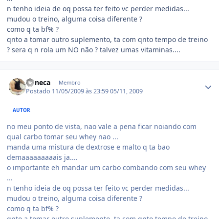
n tenho ideia de oq possa ter feito vc perder medidas...
mudou o treino, alguma coisa diferente ?
como q ta bf% ?
qnto a tomar outro suplemento, ta com qnto tempo de treino
? sera q n rola um NO não ? talvez umas vitaminas....
Estatísticas do autor
boneca
Membro
Postado
11/05/2009 às 23:59
05/11, 2009
AUTOR
no meu ponto de vista, nao vale a pena ficar noiando com
qual carbo tomar seu whey nao ...
manda uma mistura de dextrose e malto q ta bao
demaaaaaaaaais ja....
o importante eh mandar um carbo combando com seu whey
...
n tenho ideia de oq possa ter feito vc perder medidas...
mudou o treino, alguma coisa diferente ?
como q ta bf% ?
qnto a tomar outro suplemento, ta com qnto tempo de treino