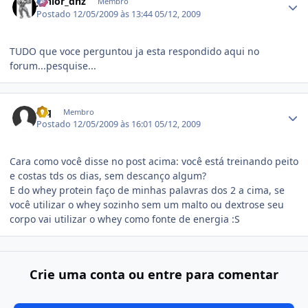
junior_dnz
Membro
Postado
12/05/2009 às 13:44
05/12, 2009
TUDO que voce perguntou ja esta respondido aqui no
forum...pesquise...
Estatísticas do autor
Kiq
Membro
Postado
12/05/2009 às 16:01
05/12, 2009
Cara como você disse no post acima: você está treinando peito
e costas tds os dias, sem descanço algum?
E do whey protein faço de minhas palavras dos 2 a cima, se
você utilizar o whey sozinho sem um malto ou dextrose seu
corpo vai utilizar o whey como fonte de energia :S
Crie uma conta ou entre para comentar