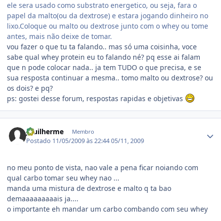
ele sera usado como substrato energetico, ou seja, fara o
papel da malto(ou da dextrose) e estara jogando dinheiro no
lixo.Coloque ou malto ou dextrose junto com o whey ou tome
antes, mais não deixe de tomar.
vou fazer o que tu ta falando.. mas só uma coisinha, voce
sabe qual whey protein eu to falando né? pq esse ai falam
que n pode colocar nada.. ja tem TUDO o que precisa, e se
sua resposta continuar a mesma.. tomo malto ou dextrose? ou
os dois? e pq?
ps: gostei desse forum, respostas rapidas e objetivas
Estatísticas do autor
Jguilherme
Membro
Postado
11/05/2009 às 22:44
05/11, 2009
no meu ponto de vista, nao vale a pena ficar noiando com
qual carbo tomar seu whey nao ...
manda uma mistura de dextrose e malto q ta bao
demaaaaaaaaais ja....
o importante eh mandar um carbo combando com seu whey
...