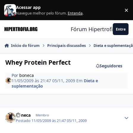
Ir para conteúdo
Acessar app
×
F
Navegue melhor pelo fórum.
Entenda
.
Fórum Hipertrofia.org
Entre
Início do fórum
Principais discussões
Dieta e suplementaç
Whey Protein Perfect
Seguidores
Por
boneca
11/05/2009 às 21:47
05/11, 2009
Em
Dieta e
suplementação
Estatísticas do autor
boneca
Membro
Postado
11/05/2009 às 21:47
05/11, 2009