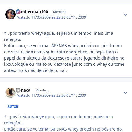
Estatísticas do autor
bomberman100
Membro
Postado
11/05/2009 às 22:26
05/11, 2009
*.. pós treino whey+agua, espero um tempo, mais uma
refeição...
Então cara, se vc tomar APENAS whey protein no pós-treino
ele sera usado como substrato energetico, ou seja, fara o
papel da malto(ou da dextrose) e estara jogando dinheiro no
lixo.Coloque ou malto ou dextrose junto com o whey ou tome
antes, mais não deixe de tomar.
Estatísticas do autor
boneca
Membro
Postado
11/05/2009 às 22:30
05/11, 2009
AUTOR
*.. pós treino whey+agua, espero um tempo, mais uma
refeição...
Então cara, se vc tomar APENAS whey protein no pós-treino