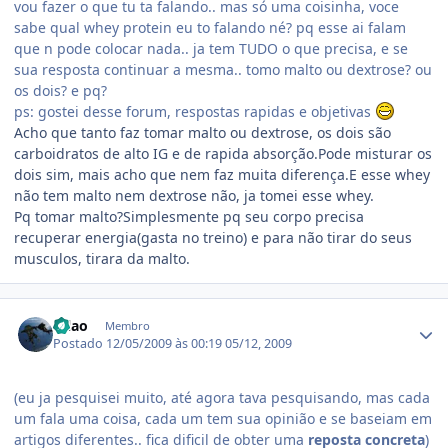
vou fazer o que tu ta falando.. mas só uma coisinha, voce
sabe qual whey protein eu to falando né? pq esse ai falam
que n pode colocar nada.. ja tem TUDO o que precisa, e se
sua resposta continuar a mesma.. tomo malto ou dextrose? ou
os dois? e pq?
ps: gostei desse forum, respostas rapidas e objetivas
Acho que tanto faz tomar malto ou dextrose, os dois são
carboidratos de alto IG e de rapida absorção.Pode misturar os
dois sim, mais acho que nem faz muita diferença.E esse whey
não tem malto nem dextrose não, ja tomei esse whey.
Pq tomar malto?Simplesmente pq seu corpo precisa
recuperar energia(gasta no treino) e para não tirar do seus
musculos, tirara da malto.
Estatísticas do autor
erlao
Membro
Postado
12/05/2009 às 00:19
05/12, 2009
(eu ja pesquisei muito, até agora tava pesquisando, mas cada
um fala uma coisa, cada um tem sua opinião e se baseiam em
artigos diferentes.. fica dificil de obter uma
reposta concreta
)