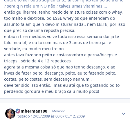
? sera q n rola um NO não ? talvez umas vitaminas....
então guilherme, tenho medo de mistura coisas com o whey,
tpo malto e dextrose, pq ESSE whey os que entendem do
assunto falam que n devo misturar nada.. nem LEITE, por isso
que preciso de uma reposta precisa..
entao n tirei medidas vo ve tudo isso essa semana dai ja te
falo meu bf, e eu to com mais de 3 anos de treino ja.. e
verdade, eu mudei meu treino
antes tava fazendo peito e costas/ombro e perna/biceps e
triceps.. série de 4 e 12 repeticoes
agora ta a mesma coisa só que nao tenho descanço, e ao
inves de fazer peito, descanço, peito, eu to fazendo peito,
costas, peito costas, sem descanço nenhum..
deve ter sido isso então.. mas eu até que to gostando pq to
perdendo gordura e meu braço caiu muito poco!
Estatísticas do autor
bomberman100
Membro
Postado
12/05/2009 às 00:07
05/12, 2009