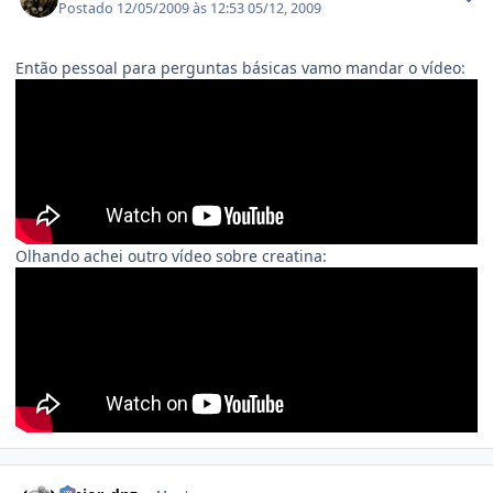
Postado
12/05/2009 às 12:53
05/12, 2009
Então pessoal para perguntas básicas vamo mandar o vídeo:
Olhando achei outro vídeo sobre creatina:
Estatísticas do autor