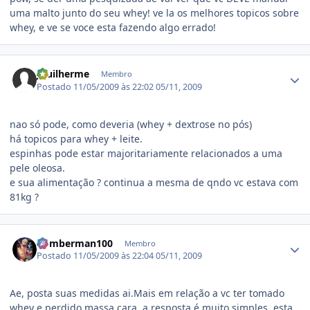
uma malto junto do seu whey! ve la os melhores topicos sobre
whey, e ve se voce esta fazendo algo errado!
Estatísticas do autor
Jguilherme
Membro
Postado
11/05/2009 às 22:02
05/11, 2009
nao só pode, como deveria (whey + dextrose no pós)
há topicos para whey + leite.
espinhas pode estar majoritariamente relacionados a uma
pele oleosa.
e sua alimentação ? continua a mesma de qndo vc estava com
81kg ?
Estatísticas do autor
bomberman100
Membro
Postado
11/05/2009 às 22:04
05/11, 2009
Ae, posta suas medidas ai.Mais em relação a vc ter tomado
whey e perdido massa cara, a resposta é muito simples, esta