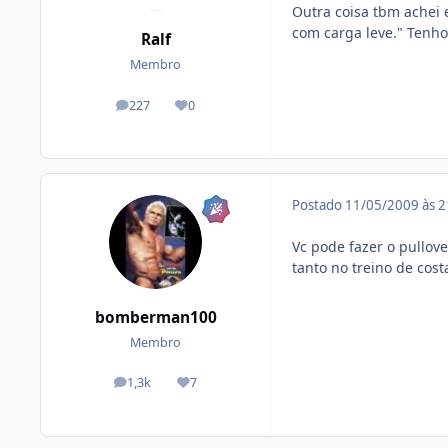
Outra coisa tbm achei 
com carga leve." Tenho
Ralf
Membro
227
0
posts
Reputação
Postado
11/05/2009 às 
Vc pode fazer o pullov
tanto no treino de cost
bomberman100
Membro
1,3k
7
posts
Reputação