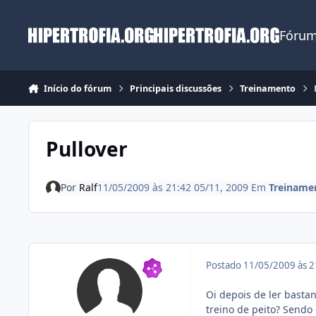
Ir para conteúdo
Fórum
Início do fórum
Principais discussões
Treinamento
Pullover
Por
Ralf
11/05/2009 às 21:42
05/11, 2009
Em
Treiname
Postado
11/05/2009 às 
Oi depois de ler bastan
treino de peito? Sendo 