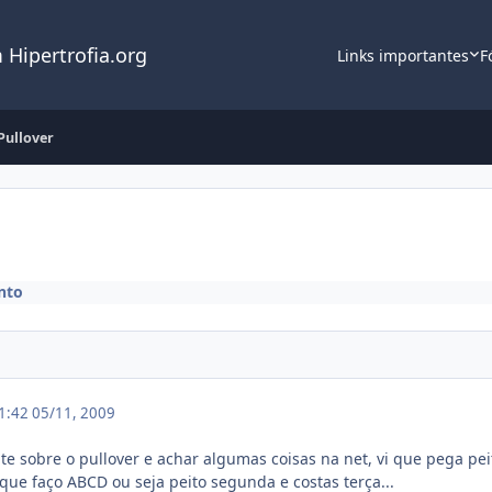
 Hipertrofia.org
Links importantes
F
Pullover
nto
21:42
05/11, 2009
te sobre o pullover e achar algumas coisas na net, vi que pega pei
que faço ABCD ou seja peito segunda e costas terça...