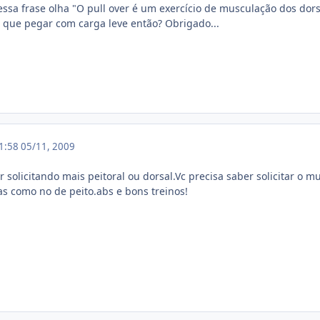
essa frase olha "O pull over é um exercício de musculação dos dor
 que pegar com carga leve então? Obrigado...
21:58
05/11, 2009
er solicitando mais peitoral ou dorsal.Vc precisa saber solicitar 
as como no de peito.abs e bons treinos!