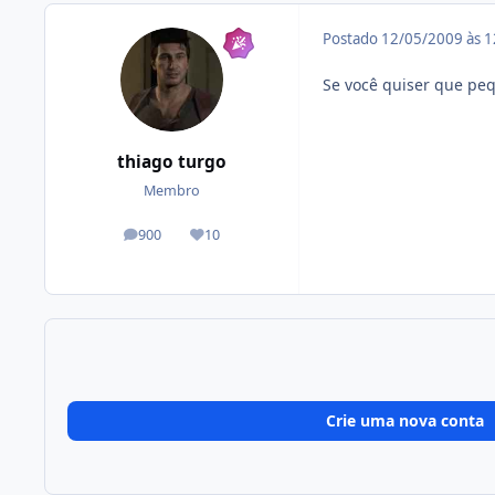
Postado
12/05/2009 às 
Se você quiser que peq
thiago turgo
Membro
900
10
posts
Reputação
Crie uma nova conta