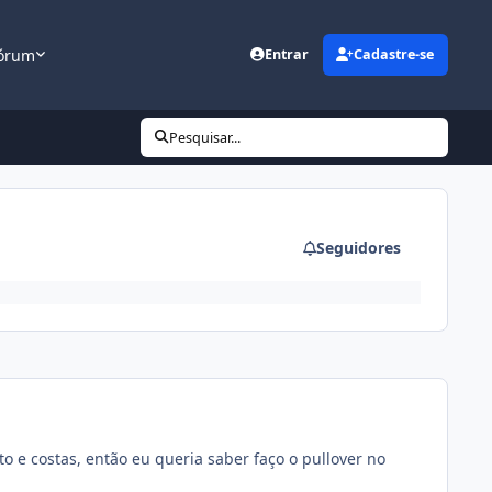
órum
Entrar
Cadastre-se
Pesquisar...
Seguidores
to e costas, então eu queria saber faço o pullover no