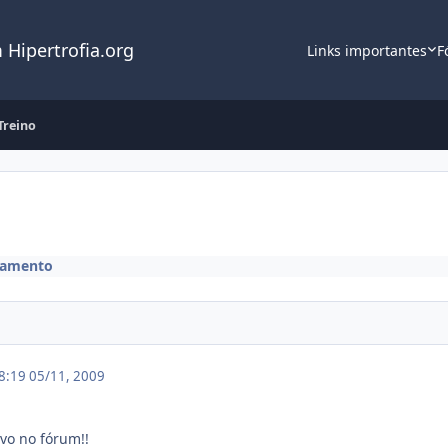
 Hipertrofia.org
Links importantes
F
Treino
namento
18:19
05/11, 2009
ovo no fórum!!