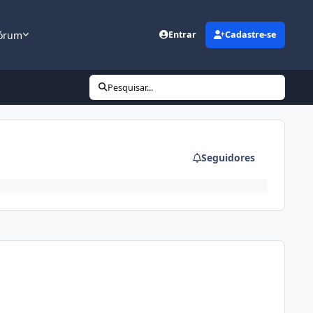
órum
Entrar
Cadastre-se
Pesquisar...
Seguidores