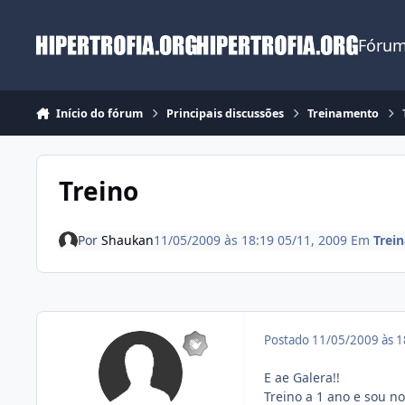
Ir para conteúdo
Fórum
Início do fórum
Principais discussões
Treinamento
Treino
Por
Shaukan
11/05/2009 às 18:19
05/11, 2009
Em
Trei
Postado
11/05/2009 às 
E ae Galera!!
Treino a 1 ano e sou n