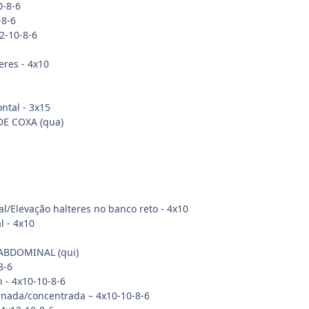
0-8-6
-8-6
2-10-8-6
eres - 4x10
ntal - 3x15
DE COXA (qua)
l/Elevação halteres no banco reto - 4x10
l - 4x10
 ABDOMINAL (qui)
8-6
h - 4x10-10-8-6
rnada/concentrada – 4x10-10-8-6