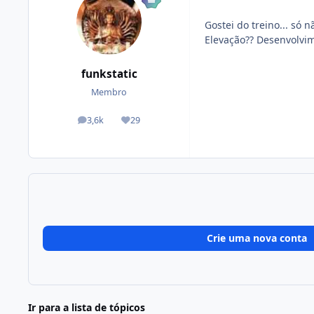
Gostei do treino... só n
Elevação?? Desenvolvi
funkstatic
Membro
3,6k
29
posts
Reputação
Crie uma nova conta
Ir para a lista de tópicos