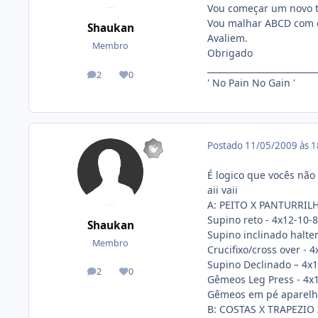
Vou começar um novo tr
Vou malhar ABCD com d
Shaukan
Avaliem.
Membro
Obrigado
__________________________
2
0
posts
Reputação
' No Pain No Gain '
Postado
11/05/2009 às 
É logico que vocês não
aii vaii
A: PEITO X PANTURRILH
Supino reto - 4x12-10-8
Shaukan
Supino inclinado halter
Membro
Crucifixo/cross over - 
Supino Declinado – 4x1
2
0
posts
Reputação
Gêmeos Leg Press - 4x
Gêmeos em pé aparelho
B: COSTAS X TRAPEZIO 