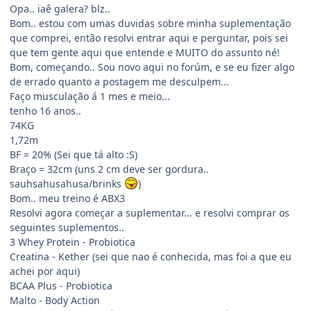
Opa.. iaê galera? blz..
Bom.. estou com umas duvidas sobre minha suplementação
que comprei, então resolvi entrar aqui e perguntar, pois sei
que tem gente aqui que entende e MUITO do assunto né!
Bom, começando.. Sou novo aqui no forúm, e se eu fizer algo
de errado quanto a postagem me desculpem...
Faço musculação á 1 mes e meio...
tenho 16 anos..
74KG
1,72m
BF = 20% (Sei que tá alto :S)
Braço = 32cm (uns 2 cm deve ser gordura..
sauhsahusahusa/brinks
)
Bom.. meu treino é ABX3
Resolvi agora começar a suplementar... e resolvi comprar os
seguintes suplementos..
3 Whey Protein - Probiotica
Creatina - Kether (sei que nao é conhecida, mas foi a que eu
achei por aqui)
BCAA Plus - Probiotica
Malto - Body Action