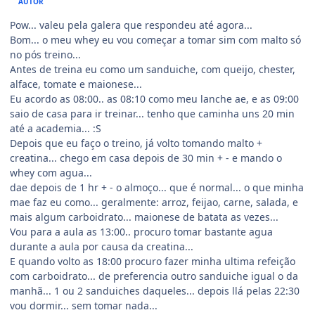
AUTOR
Pow... valeu pela galera que respondeu até agora...
Bom... o meu whey eu vou começar a tomar sim com malto só
no pós treino...
Antes de treina eu como um sanduiche, com queijo, chester,
alface, tomate e maionese...
Eu acordo as 08:00.. as 08:10 como meu lanche ae, e as 09:00
saio de casa para ir treinar... tenho que caminha uns 20 min
até a academia... :S
Depois que eu faço o treino, já volto tomando malto +
creatina... chego em casa depois de 30 min + - e mando o
whey com agua...
dae depois de 1 hr + - o almoço... que é normal... o que minha
mae faz eu como... geralmente: arroz, feijao, carne, salada, e
mais algum carboidrato... maionese de batata as vezes...
Vou para a aula as 13:00.. procuro tomar bastante agua
durante a aula por causa da creatina...
E quando volto as 18:00 procuro fazer minha ultima refeição
com carboidrato... de preferencia outro sanduiche igual o da
manhã... 1 ou 2 sanduiches daqueles... depois llá pelas 22:30
vou dormir... sem tomar nada...