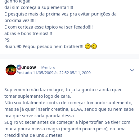
ganho legal!!
dai sim começa a suplementar!!!!
E pesquise mais da prxima vez pra evitar punições da
proxima vez!!!!!
E com certeza esse topico vai ser fexado!!!!
abras e bons treinos!!!!
PS:
Ruan.90 Pegou pesado hein brother!!!
Estatísticas do autor
brunoow
Membro
Postado
11/05/2009 às 22:52
05/11, 2009
Suplemento não faz milagre, tu ja ta gordo e ainda quer
tomar suplemento logo de cara.
Não sou totalmente contra de começar tomando suplemento,
mas se já quer inserir creatina, BCAA, sendo que tu nem sabe
pra que serve cada parada dessa.
Sugiro vc secar antes de começar a hipertrofiar. Se tiver com
muita pouca massa magra (pegando pouco peso), da uma
crescidinha de uns 2 meses.