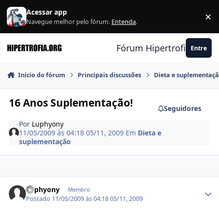
Ir para conteúdo
Acessar app
×
F
Navegue melhor pelo fórum.
Entenda
.
Fórum Hipertrofia.org
Entre
Início do fórum
Principais discussões
Dieta e suplementaç
16 Anos Suplementação!
Seguidores
Por
Luphyony
11/05/2009 às 04:18
05/11, 2009
Em
Dieta e
suplementação
Estatísticas do autor
Luphyony
Membro
Postado
11/05/2009 às 04:18
05/11, 2009