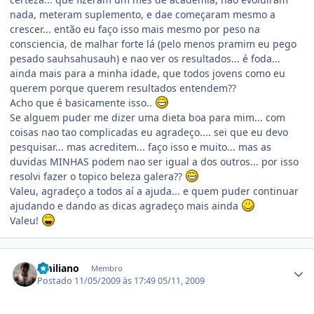
nada, meteram suplemento, e dae começaram mesmo a
crescer... então eu faço isso mais mesmo por peso na
consciencia, de malhar forte lá (pelo menos pramim eu pego
pesado sauhsahusauh) e nao ver os resultados... é foda...
ainda mais para a minha idade, que todos jovens como eu
querem porque querem resultados entendem??
Acho que é basicamente isso..
Se alguem puder me dizer uma dieta boa para mim... com
coisas nao tao complicadas eu agradeço.... sei que eu devo
pesquisar... mas acreditem... faço isso e muito... mas as
duvidas MINHAS podem nao ser igual a dos outros... por isso
resolvi fazer o topico beleza galera??
Valeu, agradeço a todos aí a ajuda... e quem puder continuar
ajudando e dando as dicas agradeço mais ainda
Valeu!
Estatísticas do autor
Emiliano
Membro
Postado
11/05/2009 às 17:49
05/11, 2009