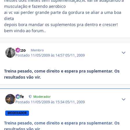
nesses dois meses sem suplementação,vc vai se adaptando a
musculação e fazendo aerobico
ai vc vai perder grande parte da gordura se aliar a uma boa
dieta
depois bora mandar os suplementos pra dentro e crescer!
bem vindo ao forum..
Estatísticas do autor
Bizzo
Membro
Postado
11/05/2009 às 14:57
05/11, 2009
Treina pesado, come direito e espera pra suplementar. Os
resultados vão vir.
Estatísticas do autor
Fefe
Moderador
Postado
11/05/2009 às 15:34
05/11, 2009
MODERADOR
Treina pesado, come direito e espera pra suplementar. Os
resultados vão vir.