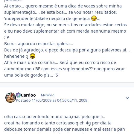
Ai entao... quero mesmo é uma dica de voces sobre minha
suplementação.... se esta boa... se vou notar resultados,
'independente dakele negocio de genetica
...
Se devo mudar algo, ou se meus tios retardados estao certos
e eu nao devo suplementar eh com merda nenhuma mesmo
:`P
Bom... aguardo respostas galera...
Des de já agradeço, e peço desculpa por alguns palavroes aí...
hehehehe :]
Ahh e mais uma coisinha... Será que eu corro o risco de
aumentar meu BF com esses suplementos?? nao quero virar
uma bola de gordo plz... :S
Estatísticas do autor
Eduardoo
Membro
Postado
11/05/2009 às 04:56
05/11, 2009
olha cara,nao entendo muito nao,mas pelo que li..
creatina tomando o tanto certo,axo q eh 4g por dia,ta
deboa,se tomar demais pode dar nauseas e mal estar e pah