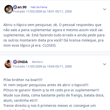
Estatísticas do autor
Ruan.90
Hall da Fama
Postado
11/05/2009 às 18:01
05/11, 2009
Abriu o tópico sem pesquisar, ok. O pessoal respondeu que
não vale a pena suplementar agora e mesmo assim você vai
suplementar, ok. Está fazendo tudo errado e ainda pede para
os outros montarem dieta pra você? Dá licensa moleque, pra
mim esse tópico já era. CLOSED.
Estatísticas do autor
LAONDA
Membro
Postado
11/05/2009 às 19:04
05/11, 2009
POw brother na boa!!!!!!
Vc nem sequer pesquisou antes de abrir o topico!!!!
POsso te garanir tbeim q ta mt cedo pra vc suplementar!!!
Mude sua dieta, coma bastante peito de frango, batata doce,
atum, sardinha etc!!!
Treine direiito q nos 6 primeiros meses vc consegue um