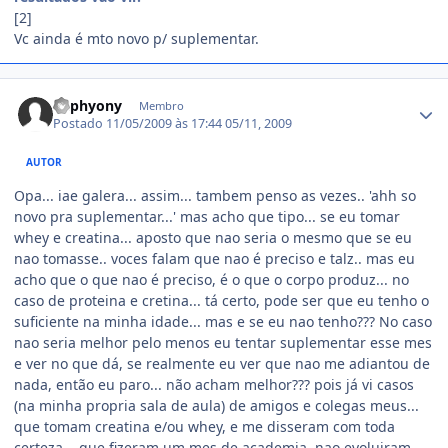
[2]
Vc ainda é mto novo p/ suplementar.
Estatísticas do autor
Luphyony
Membro
Postado
11/05/2009 às 17:44
05/11, 2009
AUTOR
Opa... iae galera... assim... tambem penso as vezes.. 'ahh so
novo pra suplementar...' mas acho que tipo... se eu tomar
whey e creatina... aposto que nao seria o mesmo que se eu
nao tomasse.. voces falam que nao é preciso e talz.. mas eu
acho que o que nao é preciso, é o que o corpo produz... no
caso de proteina e cretina... tá certo, pode ser que eu tenho o
suficiente na minha idade... mas e se eu nao tenho??? No caso
nao seria melhor pelo menos eu tentar suplementar esse mes
e ver no que dá, se realmente eu ver que nao me adiantou de
nada, então eu paro... não acham melhor??? pois já vi casos
(na minha propria sala de aula) de amigos e colegas meus...
que tomam creatina e/ou whey, e me disseram com toda
certeza... que fizeram um mes de academia, nao evoluiram