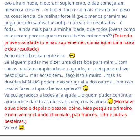
evoluiram nada, meteram suplemento, e dae começaram
mesmo a crescer... então eu faço isso mais mesmo por peso
na consciencia, de malhar forte lá (pelo menos pramim eu
pego pesado sauhsahusauh) e nao ver os resultados... é
foda... ainda mais para a minha idade, que todos jovens como
eu querem porque querem resultados entendem??
(Entendo,
já tive sua idade tb e não suplementei, comia igual uma louca
e deu resultado)
Acho que é basicamente isso..
Se alguem puder me dizer uma dieta boa para mim... com
coisas nao tao complicadas eu agradeço.... sei que eu devo
pesquisar... mas acreditem... faço isso e muito... mas as
duvidas MINHAS podem nao ser igual a dos outros... por isso
resolvi fazer o topico beleza galera??
Valeu, agradeço a todos aí a ajuda... e quem puder continuar
ajudando e dando as dicas agradeço mais ainda
(Monta vc
a sua dieta e depois o pessoal opina. Mas pesquisa primeiro,
e nem vem incluindo chocolate, pão francês, refri e outras
besteiras.)
Valeu!