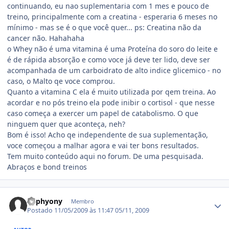
continuando, eu nao suplementaria com 1 mes e pouco de
treino, principalmente com a creatina - esperaria 6 meses no
mínimo - mas se é o que você quer... ps: Creatina não da
cancer não. Hahahaha
o Whey não é uma vitamina é uma Proteína do soro do leite e
é de rápida absorção e como voce já deve ter lido, deve ser
acompanhada de um carboidrato de alto indice glicemico - no
caso, o Malto qe voce comprou.
Quanto a vitamina C ela é muito utilizada por qem treina. Ao
acordar e no pós treino ela pode inibir o cortisol - que nesse
caso começa a exercer um papel de catabolismo. O que
ninguem quer que aconteça, neh?
Bom é isso! Acho qe independente de sua suplementação,
voce começou a malhar agora e vai ter bons resultados.
Tem muito conteúdo aqui no forum. De uma pesquisada.
Abraços e bond treinos
Estatísticas do autor
Luphyony
Membro
Postado
11/05/2009 às 11:47
05/11, 2009