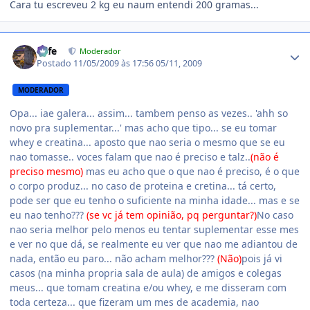
Cara tu escreveu 2 kg eu naum entendi 200 gramas...
Estatísticas do autor
Fefe
Moderador
Postado
11/05/2009 às 17:56
05/11, 2009
MODERADOR
Opa... iae galera... assim... tambem penso as vezes.. 'ahh so
novo pra suplementar...' mas acho que tipo... se eu tomar
whey e creatina... aposto que nao seria o mesmo que se eu
nao tomasse.. voces falam que nao é preciso e talz..
(não é
preciso mesmo)
mas eu acho que o que nao é preciso, é o que
o corpo produz... no caso de proteina e cretina... tá certo,
pode ser que eu tenho o suficiente na minha idade... mas e se
eu nao tenho???
(se vc já tem opinião, pq perguntar?)
No caso
nao seria melhor pelo menos eu tentar suplementar esse mes
e ver no que dá, se realmente eu ver que nao me adiantou de
nada, então eu paro... não acham melhor???
(Não)
pois já vi
casos (na minha propria sala de aula) de amigos e colegas
meus... que tomam creatina e/ou whey, e me disseram com
toda certeza... que fizeram um mes de academia, nao