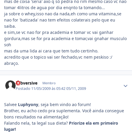
mas de coisa 'seria' axo q só pedra no rim mesmo caso vc nao
tomar 4litros de agua por dia enqnto ta tomando...
ja sobre o whey,isso nao da nada,eh como uma vitamina,se
nao for 'batizada' nao tem efeitos colaterais pelo que eu
saiba.
e sim,se vc nao for pra academia e tomar vc vai ganhar
gordura,mas se for pra academia e tomar,vai gnahar musculo
soh
mas da uma lida ai cara que tem tudo certinho.
acredito que o topico vai ser fechado,vc nem peskiso :/
abraço.
Estatísticas do autor
subversive
Membro
Postado
11/05/2009 às 05:42
05/11, 2009
Salvee
Luphyony
, seja bem vindo ao forum!
Brother, eu acho cedo pra suplementa. Você ainda consegue
bons resultados na alimentação!
Falando nela, ta legal sua dieta?
Priorize ela em primeiro
lugar!