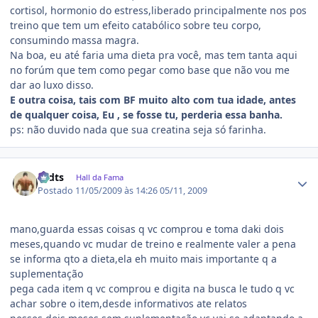
cortisol, hormonio do estress,liberado principalmente nos pos
treino que tem um efeito catabólico sobre teu corpo,
consumindo massa magra.
Na boa, eu até faria uma dieta pra você, mas tem tanta aqui
no forúm que tem como pegar como base que não vou me
dar ao luxo disso.
E outra coisa, tais com BF muito alto com tua idade, antes
de qualquer coisa, Eu , se fosse tu, perderia essa banha.
ps: não duvido nada que sua creatina seja só farinha.
Estatísticas do autor
rodts
Hall da Fama
Postado
11/05/2009 às 14:26
05/11, 2009
mano,guarda essas coisas q vc comprou e toma daki dois
meses,quando vc mudar de treino e realmente valer a pena
se informa qto a dieta,ela eh muito mais importante q a
suplementação
pega cada item q vc comprou e digita na busca le tudo q vc
achar sobre o item,desde informativos ate relatos