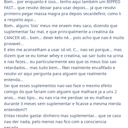
Bom... por enquanto é isso... tenho aqui também um RIPPED
FAST... que resolvi deixar para usar depois... já que resolvi
primeiro pegar massa magra pra depois seca/definir, como li
a respeito aqui...
Bom.. alguns 'tios' meus me enxem meu saco, dizendo que
suplementar faz mal, e que principalmente a creatina da
CANCER o0... bom... dexei keto né... pois acho que nao é muito
provavel...
E eles me aconselham a usar só vit. C... nao sei porque... mas
dizem que se eu tomar whey e creatina, vai sair tudo na urina
e nas fezes... eu particularmente axo que os meus tios sao
retardados... mas tudo bem... fikei realmente encafifado e
resolvi vir aqui pergunta para alguem que realmente
entenda...
Sei que esses suplementos nao vao faze o mesmo efeito
comigo do que fariam com alguem que malhace ja a uns 2
anos... mas tipo... eu nao iria me perdoar se eu malhace
durante 3 meses sem suplementar e ficasse a mesma merda
entendem??
Entao resolvi gastar dinheiro mas suplementar... que se caso
nao der nada, pelo menos nao fico com a consciencia
pesada...