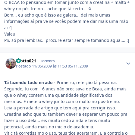
O BCAA to pensando em tomar junto com a creatina + malto +
whey no pós treino... acho que tá certo... :X
Bom... eu acho que é isso ae galera... dei mais umas
informações aí pra ve se vocês podem me dar mais uma mão
ai :]
Valeu!
PS. só pra lembrar... procure estar sempre tomando agua.... :]
Estatísticas do autor
motta021
Membro
Postado
11/05/2009 às 11:53
05/11, 2009
Tá fazendo tudo errado
- Primeiro, refeição tá pessima.
Segundo, tu com 16 anos não precisava de Bcaa, ainda mais
que o whey contem uma quantidade significativa dos
mesmos. E mete o whey junto com o malto no pos-treino.
Leia a porrada de artigo que tem aqui pra corrigir isso.
Creatina acho que tu também deveria esperar um pouco pra
fazer o uso dela... eis muito cedo ainda e tens muito
potencial, ainda mais no inicio de academia.
Vit c tá corretissimo o uso, teus tios acertaram. Ela controla o