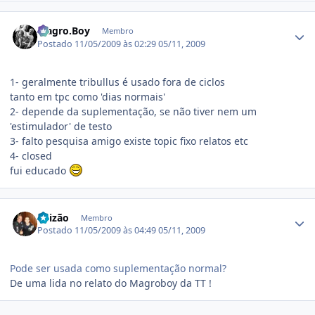
Estatísticas do autor
Magro.Boy
Membro
Postado
11/05/2009 às 02:29
05/11, 2009
1- geralmente tribullus é usado fora de ciclos
tanto em tpc como 'dias normais'
2- depende da suplementação, se não tiver nem um
'estimulador' de testo
3- falto pesquisa amigo existe topic fixo relatos etc
4- closed
fui educado
Estatísticas do autor
Luizão
Membro
Postado
11/05/2009 às 04:49
05/11, 2009
Pode ser usada como suplementação normal?
De uma lida no relato do Magroboy da TT !