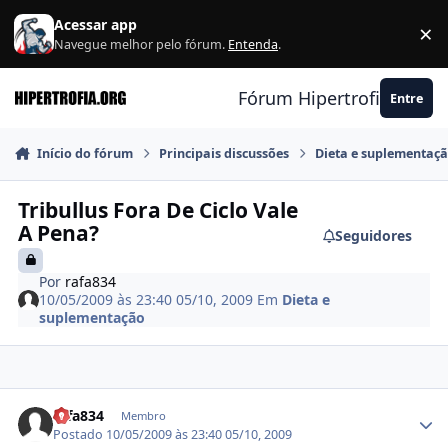
Ir para conteúdo
Acessar app
×
F
Navegue melhor pelo fórum.
Entenda
.
Fórum Hipertrofia.org
Entre
Início do fórum
Principais discussões
Dieta e suplementaç
Tribullus Fora De Ciclo Vale
A Pena?
Seguidores
Por
rafa834
10/05/2009 às 23:40
05/10, 2009
Em
Dieta e
suplementação
Estatísticas do autor
rafa834
Membro
Postado
10/05/2009 às 23:40
05/10, 2009