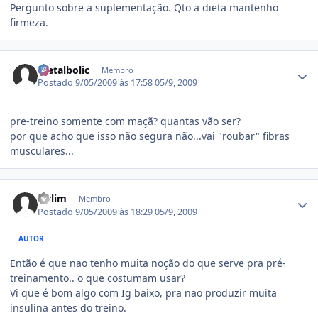
Pergunto sobre a suplementação. Qto a dieta mantenho
firmeza.
Estatísticas do autor
metalbolic
Membro
Postado
9/05/2009 às 17:58
05/9, 2009
pre-treino somente com maçã? quantas vão ser?
por que acho que isso não segura não...vai "roubar" fibras
musculares...
Estatísticas do autor
kirlim
Membro
Postado
9/05/2009 às 18:29
05/9, 2009
AUTOR
Então é que nao tenho muita noção do que serve pra pré-
treinamento.. o que costumam usar?
Vi que é bom algo com Ig baixo, pra nao produzir muita
insulina antes do treino.