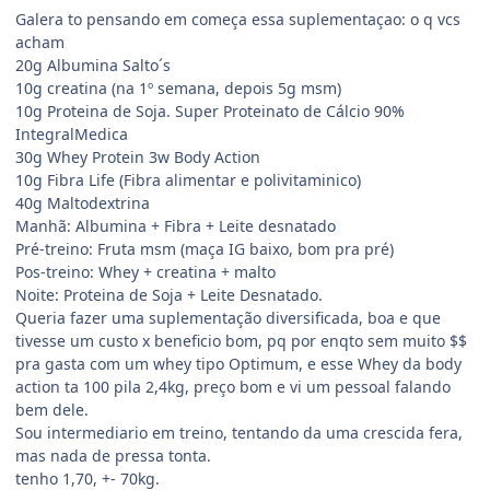
Galera to pensando em começa essa suplementaçao: o q vcs
acham
20g Albumina Salto´s
10g creatina (na 1º semana, depois 5g msm)
10g Proteina de Soja. Super Proteinato de Cálcio 90%
IntegralMedica
30g Whey Protein 3w Body Action
10g Fibra Life (Fibra alimentar e polivitaminico)
40g Maltodextrina
Manhã: Albumina + Fibra + Leite desnatado
Pré-treino: Fruta msm (maça IG baixo, bom pra pré)
Pos-treino: Whey + creatina + malto
Noite: Proteina de Soja + Leite Desnatado.
Queria fazer uma suplementação diversificada, boa e que
tivesse um custo x beneficio bom, pq por enqto sem muito $$
pra gasta com um whey tipo Optimum, e esse Whey da body
action ta 100 pila 2,4kg, preço bom e vi um pessoal falando
bem dele.
Sou intermediario em treino, tentando da uma crescida fera,
mas nada de pressa tonta.
tenho 1,70, +- 70kg.