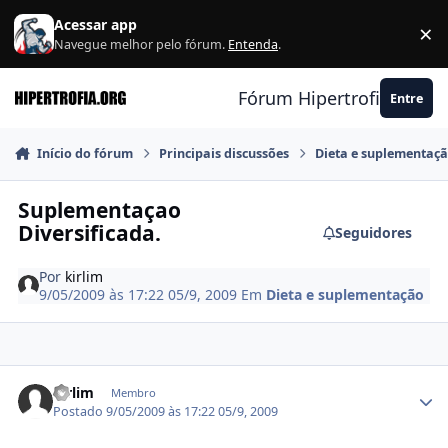
Ir para conteúdo
Acessar app
×
F
Navegue melhor pelo fórum.
Entenda
.
Fórum Hipertrofia.org
Entre
Início do fórum
Principais discussões
Dieta e suplementaç
Suplementaçao
Diversificada.
Seguidores
Por
kirlim
9/05/2009 às 17:22
05/9, 2009
Em
Dieta e suplementação
Estatísticas do autor
kirlim
Membro
Postado
9/05/2009 às 17:22
05/9, 2009