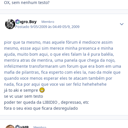
OX, sem nenhum testo?
Estatísticas do autor
Magro.Boy
Membro
Postado
9/05/2009 às 04:49
05/9, 2009
pior que ta mesmo, mas aquele fórum é mediocre assim
mesmo, essse aqui sim merece minha presenca e minha
ajuda, muito bom aqui, o que eles falam la é pura baléla,
mentira atras de mentira, uma panela que chega da nojo,
infelizmente transformaram um forum que era bom em uma
mafia de pilantras, fica esperto com eles la, nao da mole que
quando voce menos esperar eles te atacam também por
nada, fica por aqui que voce vai ser feliz hehehehehe
já to aki e sempre
se vc usar sem testo
poder ter queda da LIBIDIO , depressao, etc
fora o seu eixo que ficara desregulado
Estatísticas do autor
LeoMB
Membro