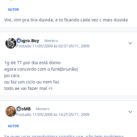
AUTOR
Vixi, vim pra tira duvida, e to ficando cada vez c mais duvida
Estatísticas do autor
Magro.Boy
Membro
Postado
11/05/2009 às 02:37
05/11, 2009
1g de TT por dia está ótimo
agora concordo com o funk(brunão)
po cara
ou faz um ciclo ou nem faz
todo ae vai fazer mal =\
Estatísticas do autor
LeoMB
Membro
Postado
11/05/2009 às 14:25
05/11, 2009
AUTOR
Se quer usar oxandrolona sozinha use, não tem problema.