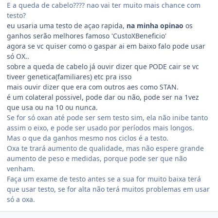
E a queda de cabelo???? nao vai ter muito mais chance com
testo?
eu usaria uma testo de açao rapida,
na minha opinao
os
ganhos serão melhores famoso 'CustoXBeneficio'
agora se vc quiser como o gaspar ai em baixo falo pode usar
só OX..
sobre a queda de cabelo já ouvir dizer que PODE cair se vc
tiveer genetica(familiares) etc pra isso
mais ouvir dizer que era com outros aes como STAN.
é um colateral possivel, pode dar ou não, pode ser na 1vez
que usa ou na 10 ou nunca.
Se for só oxan até pode ser sem testo sim, ela não inibe tanto
assim o eixo, e pode ser usado por períodos mais longos.
Mas o que da ganhos mesmo nos ciclos é a testo.
Oxa te trará aumento de qualidade, mas não espere grande
aumento de peso e medidas, porque pode ser que não
venham.
Faça um exame de testo antes se a sua for muito baixa terá
que usar testo, se for alta não terá muitos problemas em usar
só a oxa.