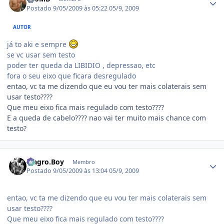
Postado
9/05/2009 às 05:22
05/9, 2009
AUTOR
já to aki e sempre
se vc usar sem testo
poder ter queda da LIBIDIO , depressao, etc
fora o seu eixo que ficara desregulado
entao, vc ta me dizendo que eu vou ter mais colaterais sem
usar testo????
Que meu eixo fica mais regulado com testo????
E a queda de cabelo???? nao vai ter muito mais chance com
testo?
Estatísticas do autor
Magro.Boy
Membro
Postado
9/05/2009 às 13:04
05/9, 2009
entao, vc ta me dizendo que eu vou ter mais colaterais sem
usar testo????
Que meu eixo fica mais regulado com testo????