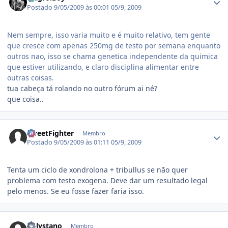
Postado
9/05/2009 às 00:01
05/9, 2009
Nem sempre, isso varia muito e é muito relativo, tem gente
que cresce com apenas 250mg de testo por semana enquanto
outros nao, isso se chama genetica independente da quimica
que estiver utilizando, e claro disciplina alimentar entre
outras coisas.
tua cabeça tá rolando no outro fórum ai né?
que coisa..
Estatísticas do autor
StreetFighter
Membro
Postado
9/05/2009 às 01:11
05/9, 2009
Tenta um ciclo de xondrolona + tribullus se não quer
problema com testo exogena. Deve dar um resultado legal
pelo menos. Se eu fosse fazer faria isso.
Estatísticas do autor
onlystano
Membro