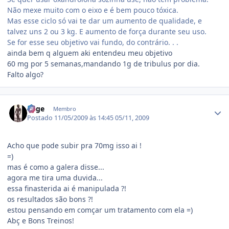
Não mexe muito com o eixo e é bem pouco tóxica.
Mas esse ciclo só vai te dar um aumento de qualidade, e
talvez uns 2 ou 3 kg. E aumento de força durante seu uso.
Se for esse seu objetivo vai fundo, do contrário. . .
ainda bem q alguem aki entendeu meu objetivo
60 mg por 5 semanas,mandando 1g de tribulus por dia.
Falto algo?
Estatísticas do autor
Rage
Membro
Postado
11/05/2009 às 14:45
05/11, 2009
Acho que pode subir pra 70mg isso ai !
=)
mas é como a galera disse...
agora me tira uma duvida...
essa finasterida ai é manipulada ?!
os resultados são bons ?!
estou pensando em comçar um tratamento com ela =)
Abç e Bons Treinos!