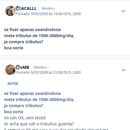
Estatísticas do autor
CHACALLL
Membro
Postado
9/05/2009 às 19:44
05/9, 2009
se fizer apenas oxandrolona
mete tribulus de 1500-2000mg/dia,
ja compro tribulus?
boa sorte
Estatísticas do autor
LeoMB
Membro
Postado
9/05/2009 às 22:08
05/9, 2009
AUTOR
se fizer apenas oxandrolona
mete tribulus de 1500-2000mg/dia,
ja compro tribulus?
boa sorte
Vo soh OX, sem testo!
Vc acha que soh o tribullus guenta?
5 semanas 60 mg sera q vai dar resultado algum? me