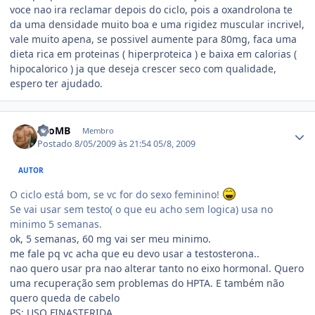
voce nao ira reclamar depois do ciclo, pois a oxandrolona te
da uma densidade muito boa e uma rigidez muscular incrivel,
vale muito apena, se possivel aumente para 80mg, faca uma
dieta rica em proteinas ( hiperproteica ) e baixa em calorias (
hipocalorico ) ja que deseja crescer seco com qualidade,
espero ter ajudado.
Estatísticas do autor
LeoMB
Membro
Postado
8/05/2009 às 21:54
05/8, 2009
AUTOR
O ciclo está bom, se vc for do sexo feminino!
Se vai usar sem testo( o que eu acho sem logica) usa no
minimo 5 semanas.
ok, 5 semanas, 60 mg vai ser meu minimo.
me fale pq vc acha que eu devo usar a testosterona..
nao quero usar pra nao alterar tanto no eixo hormonal. Quero
uma recuperação sem problemas do HPTA. E também não
quero queda de cabelo
PS; USO FINASTERIDA