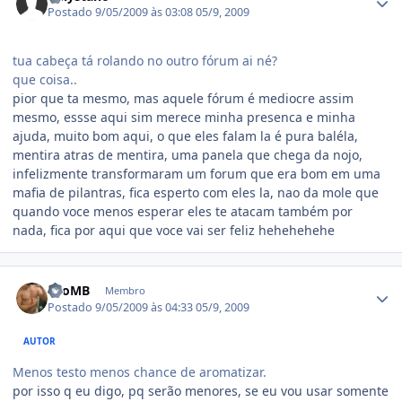
Postado
9/05/2009 às 03:08
05/9, 2009
tua cabeça tá rolando no outro fórum ai né?
que coisa..
pior que ta mesmo, mas aquele fórum é mediocre assim
mesmo, essse aqui sim merece minha presenca e minha
ajuda, muito bom aqui, o que eles falam la é pura baléla,
mentira atras de mentira, uma panela que chega da nojo,
infelizmente transformaram um forum que era bom em uma
mafia de pilantras, fica esperto com eles la, nao da mole que
quando voce menos esperar eles te atacam também por
nada, fica por aqui que voce vai ser feliz hehehehehe
Estatísticas do autor
LeoMB
Membro
Postado
9/05/2009 às 04:33
05/9, 2009
AUTOR
Menos testo menos chance de aromatizar.
por isso q eu digo, pq serão menores, se eu vou usar somente