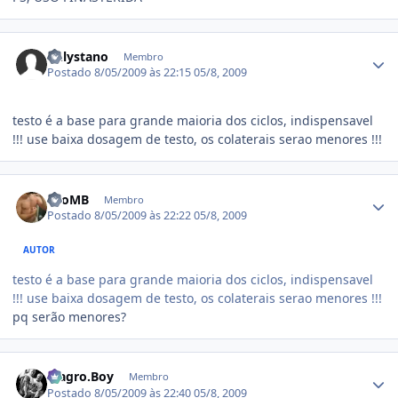
Estatísticas do autor
onlystano
Membro
Postado
8/05/2009 às 22:15
05/8, 2009
testo é a base para grande maioria dos ciclos, indispensavel
!!! use baixa dosagem de testo, os colaterais serao menores !!!
Estatísticas do autor
LeoMB
Membro
Postado
8/05/2009 às 22:22
05/8, 2009
AUTOR
testo é a base para grande maioria dos ciclos, indispensavel
!!! use baixa dosagem de testo, os colaterais serao menores !!!
pq serão menores?
Estatísticas do autor
Magro.Boy
Membro
Postado
8/05/2009 às 22:40
05/8, 2009