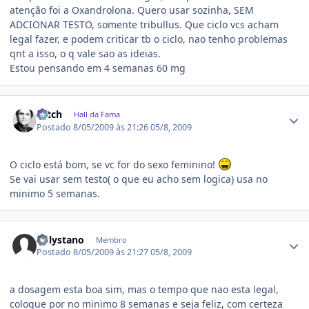
atenção foi a Oxandrolona. Quero usar sozinha, SEM
ADCIONAR TESTO, somente tribullus. Que ciclo vcs acham
legal fazer, e podem criticar tb o ciclo, nao tenho problemas
qnt a isso, o q vale sao as ideias.
Estou pensando em 4 semanas 60 mg
Estatísticas do autor
Hitch
Hall da Fama
Postado
8/05/2009 às 21:26
05/8, 2009
O ciclo está bom, se vc for do sexo feminino!
Se vai usar sem testo( o que eu acho sem logica) usa no
minimo 5 semanas.
Estatísticas do autor
onlystano
Membro
Postado
8/05/2009 às 21:27
05/8, 2009
a dosagem esta boa sim, mas o tempo que nao esta legal,
coloque por no minimo 8 semanas e seja feliz, com certeza