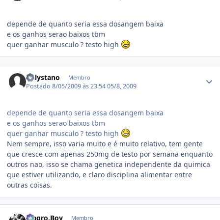
depende de quanto seria essa dosangem baixa
e os ganhos serao baixos tbm
quer ganhar musculo ? testo high
Estatísticas do autor
onlystano
Membro
Postado
8/05/2009 às 23:54
05/8, 2009
depende de quanto seria essa dosangem baixa
e os ganhos serao baixos tbm
quer ganhar musculo ? testo high
Nem sempre, isso varia muito e é muito relativo, tem gente
que cresce com apenas 250mg de testo por semana enquanto
outros nao, isso se chama genetica independente da quimica
que estiver utilizando, e claro disciplina alimentar entre
outras coisas.
Estatísticas do autor
Magro.Boy
Membro