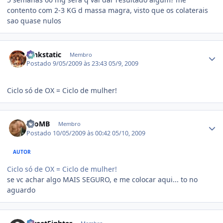
contento com 2-3 KG d massa magra, visto que os colaterais
sao quase nulos
Estatísticas do autor
funkstatic
Membro
Postado
9/05/2009 às 23:43
05/9, 2009
Ciclo só de OX = Ciclo de mulher!
Estatísticas do autor
LeoMB
Membro
Postado
10/05/2009 às 00:42
05/10, 2009
AUTOR
Ciclo só de OX = Ciclo de mulher!
se vc achar algo MAIS SEGURO, e me colocar aqui... to no
aguardo
Estatísticas do autor