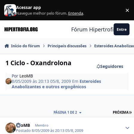
Ir para conteúdo
Acessar app
×
F
Navegue melhor pelo fórum.
Entenda
.
Fórum Hipertrofia.org
Entre
Início do fórum
Principais discussões
Esteroides Anaboliza
1 Ciclo - Oxandrolona
Seguidores
Por
LeoMB
8/05/2009 às 20:13
05/8, 2009
Em
Esteroides
Anabolizantes e outros ergogênicos
Ú
PÁGINA 1 DE 2
PRÓXIMA
Estatísticas do autor
LeoMB
Membro
Postado
8/05/2009 às 20:13
05/8, 2009