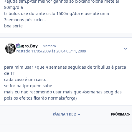
+ajuda sim,p/ter melhor ganhos só c/oxandrolona mete aí
80mg/dia
tribulus use durante ciclo 1500mg/dia e use até uma
3semanas pós ciclo...
boa sorte
Estatísticas do autor
Magro.Boy
Membro
Postado
11/05/2009 às 20:04
05/11, 2009
para mim usar +que 4 semanas seguidas de tribullus é perca
de TT
cada caso é um caso.
se for na tpc quem sabe
mais eu nao recomendo usar mais que 4semanas seugidas
pois os efeitos ficarão normais(força)
Ú
PÁGINA 1 DE 2
PRÓXIMA