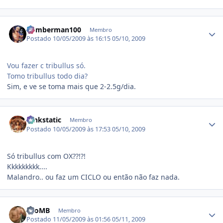
Estatísticas do autor
bomberman100
Membro
Postado
10/05/2009 às 16:15
05/10, 2009
Vou fazer c tribullus só.
Tomo tribullus todo dia?
Sim, e ve se toma mais que 2-2.5g/dia.
Estatísticas do autor
funkstatic
Membro
Postado
10/05/2009 às 17:53
05/10, 2009
Só tribullus com OX??!?!
Kkkkkkkkk....
Malandro.. ou faz um CICLO ou então não faz nada.
Estatísticas do autor
LeoMB
Membro
Postado
11/05/2009 às 01:56
05/11, 2009