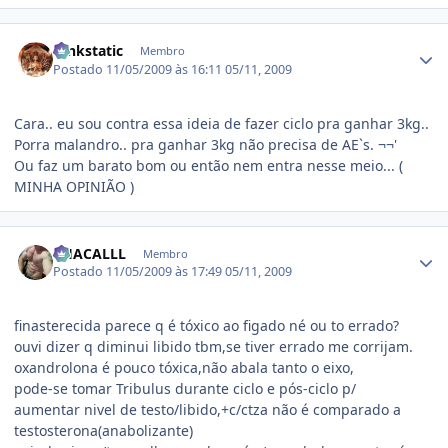
Estatísticas do autor
funkstatic
Membro
Postado
11/05/2009 às 16:11
05/11, 2009
Cara.. eu sou contra essa ideia de fazer ciclo pra ganhar 3kg..
Porra malandro.. pra ganhar 3kg não precisa de AE`s. ¬¬'
Ou faz um barato bom ou então nem entra nesse meio... (
MINHA OPINIÃO )
Estatísticas do autor
CHACALLL
Membro
Postado
11/05/2009 às 17:49
05/11, 2009
finasterecida parece q é tóxico ao figado né ou to errado?
ouvi dizer q diminui libido tbm,se tiver errado me corrijam.
oxandrolona é pouco tóxica,não abala tanto o eixo,
pode-se tomar Tribulus durante ciclo e pós-ciclo p/
aumentar nivel de testo/libido,+c/ctza não é comparado a
testosterona(anabolizante)