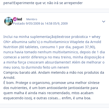
pena!!Experimente que vc não irá se arrepender
Estatísticas do autor
Kaled
Membro
Postado
9/05/2009 às 14:58
05/9, 2009
Inclui na minha suplementação(dextrose probiotica + whey
ON+ albumina salto´s) o multivitaminico Vitaplete da Arnold
Nutrition (60 tabletes, consumo 1 por dia, paguei 37,90),
nunca havia tomado nenhum multivitaminico, depois de 1 dia
comecei a sentir diferença no meu treino, minha disposição e
a minha força cresceram absurdamente!! Além de melhorar o
meu sono, to durmindo feito um nenem
Comprou barato até. Andam metendo a mão nos produtos da
Arnold.
É bom. Protege o organismo, promove uma melhor síntese
dos nutrientes, é um bom antioxidante (antioxidante para
quem malha é ainda mais recomendado, mtos acabam
esquecendo isso), e outras coisas... enfim, é uma boa.