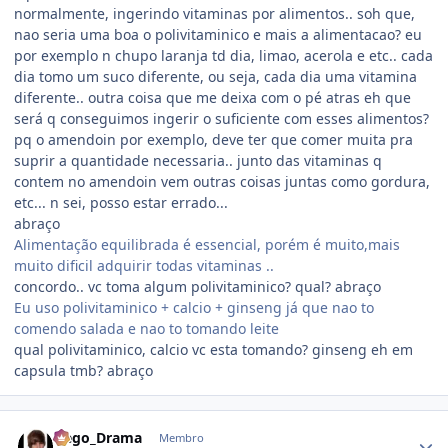
normalmente, ingerindo vitaminas por alimentos.. soh que,
nao seria uma boa o polivitaminico e mais a alimentacao? eu
por exemplo n chupo laranja td dia, limao, acerola e etc.. cada
dia tomo um suco diferente, ou seja, cada dia uma vitamina
diferente.. outra coisa que me deixa com o pé atras eh que
será q conseguimos ingerir o suficiente com esses alimentos?
pq o amendoin por exemplo, deve ter que comer muita pra
suprir a quantidade necessaria.. junto das vitaminas q
contem no amendoin vem outras coisas juntas como gordura,
etc... n sei, posso estar errado...
abraço
Alimentação equilibrada é essencial, porém é muito,mais
muito dificil adquirir todas vitaminas ..
concordo.. vc toma algum polivitaminico? qual? abraço
Eu uso polivitaminico + calcio + ginseng já que nao to
comendo salada e nao to tomando leite
qual polivitaminico, calcio vc esta tomando? ginseng eh em
capsula tmb? abraço
Estatísticas do autor
Nego_Drama
Membro