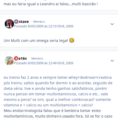
mas eu faria igual o Leandro ai falou...multi basicão !
Estatísticas do autor
Gustave
Membro
Postado
8/05/2009 às 22:10
05/8, 2009
Um Multi com um omega seria legal
.
Estatísticas do autor
rice16v
Membro
Postado
8/05/2009 às 22:49
05/8, 2009
eu treino faz 2 anos e sempre tomei whey+dextrose+creatina
pós treino, saltos quando for dormir e ao acordar, seguido de
dieta séria. tive e ainda tenho ganhos satisfatórios, porém
nunca pensei em tomar multivitaminicos, calcio e etc.. vale
mesmo a pena? se sim, qual a melhor combinacao? somente
vitamina e + calcio ou um multivitaminico + calcio?
Meu endocrinologista falou que é besteira tomar estes
multivitamínicos, muito dinheiro jogado fora. Só se for o caso