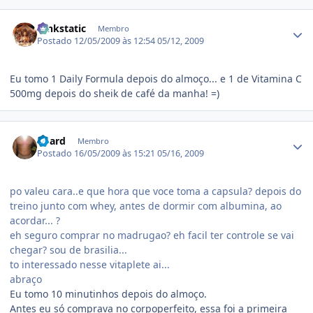
Estatísticas do autor
funkstatic
Membro
Postado
12/05/2009 às 12:54
05/12, 2009
Eu tomo 1 Daily Formula depois do almoço... e 1 de Vitamina C
500mg depois do sheik de café da manha! =)
Estatísticas do autor
board
Membro
Postado
16/05/2009 às 15:21
05/16, 2009
po valeu cara..e que hora que voce toma a capsula? depois do
treino junto com whey, antes de dormir com albumina, ao
acordar... ?
eh seguro comprar no madrugao? eh facil ter controle se vai
chegar? sou de brasilia...
to interessado nesse vitaplete ai...
abraço
Eu tomo 10 minutinhos depois do almoço.
Antes eu só comprava no corpoperfeito, essa foi a primeira