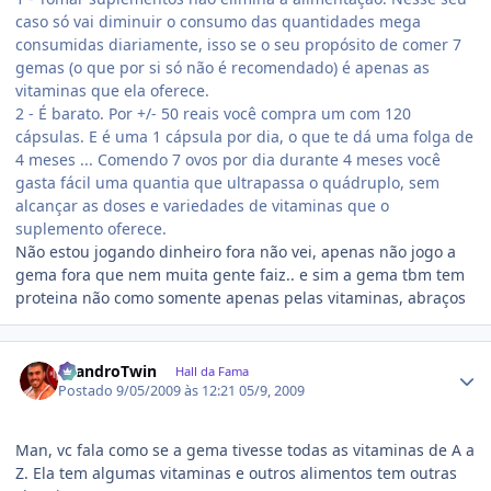
caso só vai diminuir o consumo das quantidades mega
consumidas diariamente, isso se o seu propósito de comer 7
gemas (o que por si só não é recomendado) é apenas as
vitaminas que ela oferece.
2 - É barato. Por +/- 50 reais você compra um com 120
cápsulas. E é uma 1 cápsula por dia, o que te dá uma folga de
4 meses ... Comendo 7 ovos por dia durante 4 meses você
gasta fácil uma quantia que ultrapassa o quádruplo, sem
alcançar as doses e variedades de vitaminas que o
suplemento oferece.
Não estou jogando dinheiro fora não vei, apenas não jogo a
gema fora que nem muita gente faiz.. e sim a gema tbm tem
proteina não como somente apenas pelas vitaminas, abraços
Estatísticas do autor
LeandroTwin
Hall da Fama
Postado
9/05/2009 às 12:21
05/9, 2009
Man, vc fala como se a gema tivesse todas as vitaminas de A a
Z. Ela tem algumas vitaminas e outros alimentos tem outras