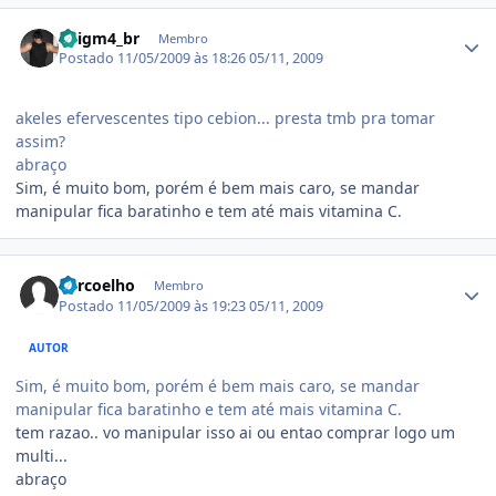
Estatísticas do autor
3nigm4_br
Membro
Postado
11/05/2009 às 18:26
05/11, 2009
akeles efervescentes tipo cebion... presta tmb pra tomar
assim?
abraço
Sim, é muito bom, porém é bem mais caro, se mandar
manipular fica baratinho e tem até mais vitamina C.
Estatísticas do autor
adrcoelho
Membro
Postado
11/05/2009 às 19:23
05/11, 2009
AUTOR
Sim, é muito bom, porém é bem mais caro, se mandar
manipular fica baratinho e tem até mais vitamina C.
tem razao.. vo manipular isso ai ou entao comprar logo um
multi...
abraço