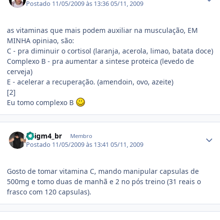
Postado
11/05/2009 às 13:36
05/11, 2009
as vitaminas que mais podem auxiliar na musculação, EM
MINHA opiniao, são:
C - pra diminuir o cortisol (laranja, acerola, limao, batata doce)
Complexo B - pra aumentar a sintese proteica (levedo de
cerveja)
E - acelerar a recuperação. (amendoin, ovo, azeite)
[2]
Eu tomo complexo B
Estatísticas do autor
3nigm4_br
Membro
Postado
11/05/2009 às 13:41
05/11, 2009
Gosto de tomar vitamina C, mando manipular capsulas de
500mg e tomo duas de manhã e 2 no pós treino (31 reais o
frasco com 120 capsulas).
Estatísticas do autor