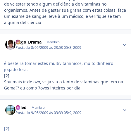
de vc estar tendo algum deficiência de vitaminas no
organismos. Antes de gastar sua grana com estas coisas, faça
um exame de sangue, leve à um médico, e verifique se tem
alguma deficiência
Estatísticas do autor
Nego_Drama
Membro
Postado
8/05/2009 às 23:53
05/8, 2009
é besteira tomar estes multivitamínicos, muito dinheiro
jogado fora.
[2]
Sou mais ir de ovo, vc já viu o tanto de vitaminas que tem na
Gema?? eu como 7ovos inteiros por dia.
Estatísticas do autor
Kaled
Membro
Postado
9/05/2009 às 03:39
05/9, 2009
[2]