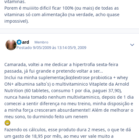
vitaminas.
Porem é muiiiito dificil ficar 100% (ou mais) de todas as
vitaminas só com alimentação (na verdade, acho quase
impossivel).
Estatísticas do autor
board
Membro
Postado
9/05/2009 às 13:14
05/9, 2009
Camarada, voltei a me dedicar a hipertrofia sexta-feira
passada, já fui grande e pretendo voltar a ser...
Inclui na minha suplementação(dextrose probiotica + whey
ON+ albumina salto´s) o multivitaminico Vitaplete da Arnold
Nutrition (60 tabletes, consumo 1 por dia, paguei 37,90),
nunca havia tomado nenhum multivitaminico, depois de 1 dia
comecei a sentir diferença no meu treino, minha disposição e
a minha força cresceram absurdamente!! Além de melhorar o
meu sono, to durmindo feito um nenem
Fazendo os cálculos, esse produto dura 2 meses, o que te dá
um gasto de 18,95 por mês, ao meu ver vale muito a