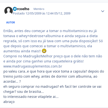
Estatísticas do autor
adrcoelho
Membro
Postado
12/05/2009 às 12:44
05/12, 2009
AUTOR
Então, antes deu começar a tomar o multivitaminico eu já
tomava o whey+dextrose+albumina e ainda seguia a dieta
regrada, só com isso eu já tava com uma puta disposição!! Só
que depois que comecei a tomar o multivitaminico, ela
aumentou ainda mais!!
Comprei no Madrugão!Melhor preço que o dele não tem não
e ainda por cima ganhei uma coqueteleira grátis!
www.madrugaosuplementos.com.br
po valeu cara..e que hora que voce toma a capsula? depois do
treino junto com whey, antes de dormir com albumina, ao
acordar... ?
eh seguro comprar no madrugao? eh facil ter controle se vai
chegar? sou de brasilia...
to interessado nesse vitaplete ai...
abraço