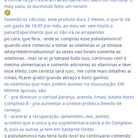
meu sono, to durmindo feito um nenem
Fazendo os cálculos, esse produto dura 2 meses, o que te dá
um gasto de 18,95 por mês, ao meu ver vale muito a
pena!!Experimente que vc não irá se arrepender
po cara, que fera.. onde vc comprou esse polivitaminico?
quando voce comecou a tomar as vitaminas vc ja tomava
whey+dextro+albumina? as vezes nao foram somente as
vitaminas.. mas se vc ja tomava tudo isso, continuou com a
mesma alimentacao e somente adicionou as vitaminas e teve
esse efeito, com certeza será isso.. me conte mais detalhes ai
irmao, ficarei grato! grande abraço e bons ganhos
as vitaminas que mais podem auxiliar na musculação, EM
MINHA opiniao, são:
C - pra diminuir o cortisol (laranja, acerola, limao, batata doce)
Complexo B - pra aumentar a sintese proteica (levedo de
cerveja)
E - acelerar a recuperação. (amendoin, ovo, azeite)
acredito que a unica q eu suplementaria seria a do Complexo
B, pois as outras ja tem em bastante fontes .
o polivitaminico nao teria tudo isso? eu continuarei comendo