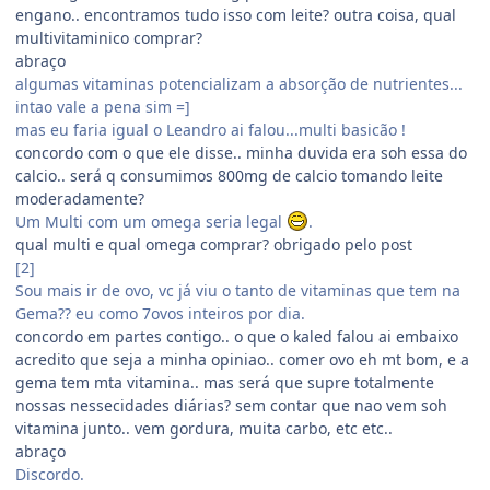
engano.. encontramos tudo isso com leite? outra coisa, qual
multivitaminico comprar?
abraço
algumas vitaminas potencializam a absorção de nutrientes...
intao vale a pena sim =]
mas eu faria igual o Leandro ai falou...multi basicão !
concordo com o que ele disse.. minha duvida era soh essa do
calcio.. será q consumimos 800mg de calcio tomando leite
moderadamente?
Um Multi com um omega seria legal
.
qual multi e qual omega comprar? obrigado pelo post
[2]
Sou mais ir de ovo, vc já viu o tanto de vitaminas que tem na
Gema?? eu como 7ovos inteiros por dia.
concordo em partes contigo.. o que o kaled falou ai embaixo
acredito que seja a minha opiniao.. comer ovo eh mt bom, e a
gema tem mta vitamina.. mas será que supre totalmente
nossas nessecidades diárias? sem contar que nao vem soh
vitamina junto.. vem gordura, muita carbo, etc etc..
abraço
Discordo.