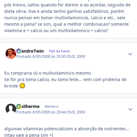
pós treino, saltos quando for dormir e ao acordar, seguido de
dieta séria. tive e ainda tenho ganhos satisfatórios, porém
nunca pensei em tomar multivitaminicos, calcio e etc.. vale
mesmo a pena? se sim, qual a melhor combinacao? somente
vitamina e + calcio ou um multivitaminico + calcio?
Estatísticas do autor
LeandroTwin
Hall da Fama
Postado
8/05/2009 às 20:30
05/8, 2009
Eu compraria só o multivitaminico mesmo.
Se for pra toma calcio, eu tomo leite... vem com proteina de
brinde
Estatísticas do autor
Jguilherme
Membro
Postado
8/05/2009 às 20:44
05/8, 2009
algumas vitaminas potencializam a absorção de nutrientes...
intao vale a pena sim =]