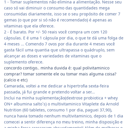
1 - Tomar suplementos não elimina a alimentação. Nesse seu
caso só vai diminuir o consumo das quantidades mega
consumidas diariamente, isso se o seu propósito de comer 7
gemas (o que por si só não é recomendado) é apenas as
vitaminas que ela oferece.
2 - É barato. Por +/- 50 reais você compra um com 120
cápsulas. E é uma 1 cápsula por dia, o que te dá uma folga de
4 meses ... Comendo 7 ovos por dia durante 4 meses você
gasta fácil uma quantia que ultrapassa o quádruplo, sem
alcançar as doses e variedades de vitaminas que o
suplemento oferece.
concordo contigo.. minha duvida é: qual polivitaminico
comprar? tomar somente ele ou tomar mais alguma coisa?
(calcio e etc)
Camarada, voltei a me dedicar a hipertrofia sexta-feira
passada, já fui grande e pretendo voltar a ser...
Inclui na minha suplementação(dextrose probiotica + whey
ON+ albumina salto´s) o multivitaminico Vitaplete da Arnold
Nutrition (60 tabletes, consumo 1 por dia, paguei 37,90),
nunca havia tomado nenhum multivitaminico, depois de 1 dia
comecei a sentir diferença no meu treino, minha disposição e
a minha força cresceram absurdamente!! Além de melhorar o