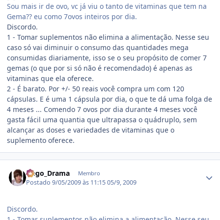
Sou mais ir de ovo, vc já viu o tanto de vitaminas que tem na
Gema?? eu como 7ovos inteiros por dia.
Discordo.
1 - Tomar suplementos não elimina a alimentação. Nesse seu
caso só vai diminuir o consumo das quantidades mega
consumidas diariamente, isso se o seu propósito de comer 7
gemas (o que por si só não é recomendado) é apenas as
vitaminas que ela oferece.
2 - É barato. Por +/- 50 reais você compra um com 120
cápsulas. E é uma 1 cápsula por dia, o que te dá uma folga de
4 meses ... Comendo 7 ovos por dia durante 4 meses você
gasta fácil uma quantia que ultrapassa o quádruplo, sem
alcançar as doses e variedades de vitaminas que o
suplemento oferece.
Estatísticas do autor
Nego_Drama
Membro
Postado
9/05/2009 às 11:15
05/9, 2009
Discordo.
1 - Tomar suplementos não elimina a alimentação. Nesse seu