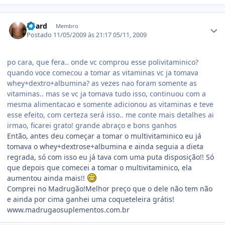
Estatísticas do autor
board
Membro
Postado
11/05/2009 às 21:17
05/11, 2009
po cara, que fera.. onde vc comprou esse polivitaminico?
quando voce comecou a tomar as vitaminas vc ja tomava
whey+dextro+albumina? as vezes nao foram somente as
vitaminas.. mas se vc ja tomava tudo isso, continuou com a
mesma alimentacao e somente adicionou as vitaminas e teve
esse efeito, com certeza será isso.. me conte mais detalhes ai
irmao, ficarei grato! grande abraço e bons ganhos
Então, antes deu começar a tomar o multivitaminico eu já
tomava o whey+dextrose+albumina e ainda seguia a dieta
regrada, só com isso eu já tava com uma puta disposição!! Só
que depois que comecei a tomar o multivitaminico, ela
aumentou ainda mais!!
Comprei no Madrugão!Melhor preço que o dele não tem não
e ainda por cima ganhei uma coqueteleira grátis!
www.madrugaosuplementos.com.br