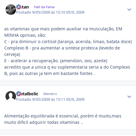
Estatísticas do autor
Natan
Hall da Fama
Postado
9/05/2009 às 15:10
05/9, 2009
as vitaminas que mais podem auxiliar na musculação, EM
MINHA opiniao, são:
C - pra diminuir o cortisol (laranja, acerola, limao, batata doce)
Complexo B - pra aumentar a sintese proteica (levedo de
cerveja)
E - acelerar a recuperação. (amendoin, ovo, azeite)
acredito que a unica q eu suplementaria seria a do Complexo
B, pois as outras ja tem em bastante fontes .
Estatísticas do autor
metalbolic
Membro
Postado
9/05/2009 às 15:11
05/9, 2009
Alimentação equilibrada é essencial, porém é muito,mais
muito dificil adquirir todas vitaminas ..