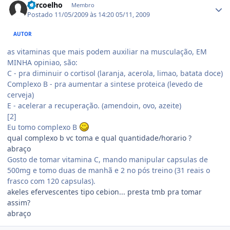
adrcoelho
Membro
Postado
11/05/2009 às 14:20
05/11, 2009
AUTOR
as vitaminas que mais podem auxiliar na musculação, EM
MINHA opiniao, são:
C - pra diminuir o cortisol (laranja, acerola, limao, batata doce)
Complexo B - pra aumentar a sintese proteica (levedo de
cerveja)
E - acelerar a recuperação. (amendoin, ovo, azeite)
[2]
Eu tomo complexo B
qual complexo b vc toma e qual quantidade/horario ?
abraço
Gosto de tomar vitamina C, mando manipular capsulas de
500mg e tomo duas de manhã e 2 no pós treino (31 reais o
frasco com 120 capsulas).
akeles efervescentes tipo cebion... presta tmb pra tomar
assim?
abraço