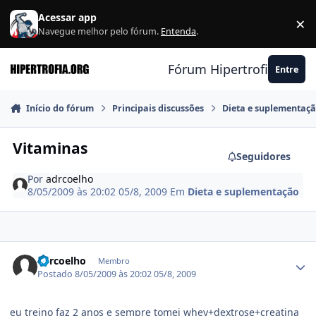
Ir para conteúdo
Acessar app
×
F
Navegue melhor pelo fórum.
Entenda
.
Fórum Hipertrofia.org
Entre
Início do fórum
Principais discussões
Dieta e suplementaç
Vitaminas
Seguidores
Por
adrcoelho
8/05/2009 às 20:02
05/8, 2009
Em
Dieta e suplementação
Estatísticas do autor
adrcoelho
Membro
Postado
8/05/2009 às 20:02
05/8, 2009
eu treino faz 2 anos e sempre tomei whey+dextrose+creatina