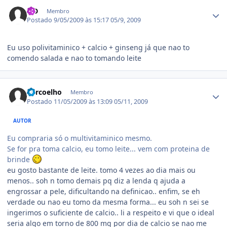
Estatísticas do autor
SiD
Membro
Postado
9/05/2009 às 15:17
05/9, 2009
Eu uso polivitaminico + calcio + ginseng já que nao to
comendo salada e nao to tomando leite
Estatísticas do autor
adrcoelho
Membro
Postado
11/05/2009 às 13:09
05/11, 2009
AUTOR
Eu compraria só o multivitaminico mesmo.
Se for pra toma calcio, eu tomo leite... vem com proteina de
brinde
eu gosto bastante de leite. tomo 4 vezes ao dia mais ou
menos.. soh n tomo demais pq diz a lenda q ajuda a
engrossar a pele, dificultando na definicao.. enfim, se eh
verdade ou nao eu tomo da mesma forma... eu soh n sei se
ingerimos o suficiente de calcio.. li a respeito e vi que o ideal
seria algo em torno de 800 mg por dia de calcio se nao me