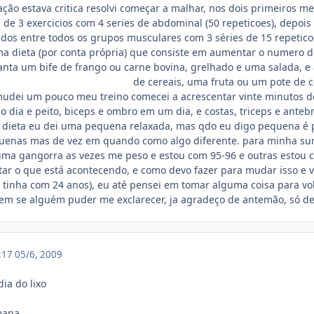
ão estava critica resolvi começar a malhar, nos dois primeiros mes
a de 3 exercicios com 4 series de abdominal (50 repeticoes), depo
ados entre todos os grupos musculares com 3 séries de 15 repetico
dieta (por conta própria) que consiste em aumentar o numero de
janta um bife de frango ou carne bovina, grelhado e uma salada, 
de cereais, uma fruta ou um pote de ce
mudei um pouco meu treino comecei a acrescentar vinte minutos de 
do dia e peito, biceps e ombro em um dia, e costas, triceps e anteb
 dieta eu dei uma pequena relaxada, mas qdo eu digo pequena é p
uenas mas de vez em quando como algo diferente. para minha sur
ma gangorra as vezes me peso e estou com 95-96 e outras estou co
tar o que está acontecendo, e como devo fazer para mudar isso e v
tinha com 24 anos), eu até pensei em tomar alguma coisa para vol
em se alguém puder me exclarecer, ja agradeço de antemão, só de 
1:17
05/6, 2009
ia do lixo
mana