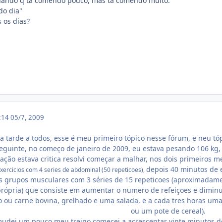
chando q ta comendo pouco, mas ta comendo muito.
do dia"
 os dias?
3:14
05/7, 2009
a tarde a todos, esse é meu primeiro tópico nesse fórum, e neu tó
eguinte, no começo de janeiro de 2009, eu estava pesando 106 kg
ção estava critica resolvi começar a malhar, nos dois primeiros me
depois 40 minutos de 
exercicios com 4 series de abdominal (50 repeticoes),
os grupos musculares com 3 séries de 15 repeticoes (aproximadame
própria) que consiste em aumentar o numero de refeiçoes e diminu
o ou carne bovina, grelhado e uma salada, e a cada tres horas um
ou um pote de cereal).
mudei um pouco meu treino comecei a acrescentar vinte minutos de 