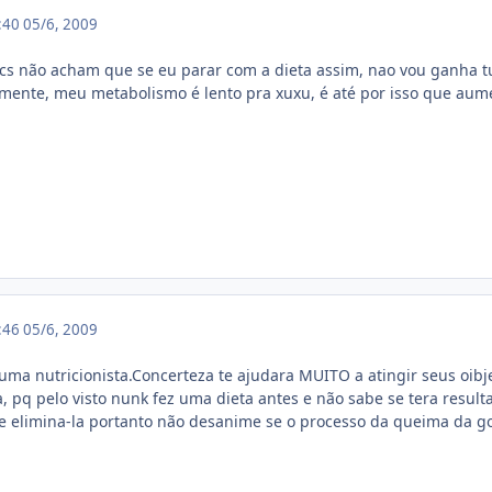
2:40
05/6, 2009
vcs não acham que se eu parar com a dieta assim, nao vou ganha 
mente, meu metabolismo é lento pra xuxu, é até por isso que aumen
2:46
05/6, 2009
uma nutricionista.Concerteza te ajudara MUITO a atingir seus oib
a, pq pelo visto nunk fez uma dieta antes e não sabe se tera res
ra de elimina-la portanto não desanime se o processo da queima da 