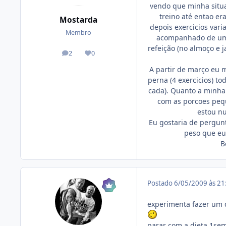
vendo que minha situaç
treino até entao er
Mostarda
depois exercicios vari
Membro
acompanhado de uma 
refeição (no almoço e 
2
0
posts
Reputação
A partir de março eu 
perna (4 exercicios) to
cada). Quanto a minha
com as porcoes peq
estou nu
Eu gostaria de pergun
peso que eu 
B
Postado
6/05/2009 às 2
experimenta fazer um d
parar com a dieta 1se