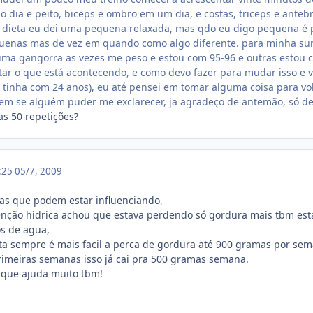
do dia e peito, biceps e ombro em um dia, e costas, triceps e anteb
 dieta eu dei uma pequena relaxada, mas qdo eu digo pequena é p
uenas mas de vez em quando como algo diferente. para minha sur
ma gangorra as vezes me peso e estou com 95-96 e outras estou co
tar o que está acontecendo, e como devo fazer para mudar isso e v
tinha com 24 anos), eu até pensei em tomar alguma coisa para vol
em se alguém puder me exclarecer, ja agradeço de antemão, só de 
as 50 repetições?
5:25
05/7, 2009
sas que podem estar influenciando,
tenção hidrica achou que estava perdendo só gordura mais tbm est
os de agua,
a sempre é mais facil a perca de gordura até 900 gramas por se
rimeiras semanas isso já cai pra 500 gramas semana.
que ajuda muito tbm!