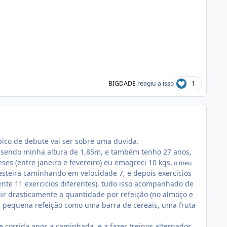
BIGDADE
reagiu a isso
1
pico de debute vai ser sobre uma duvida.
, sendo minha altura de 1,85m, e também tenho 27 anos,
ses (entre janeiro e fevereiro) eu emagreci 10 kgs,
o meu
esteira caminhando em velocidade 7, e depois exercicios
nte 11 exercicios diferentes), tudo isso acompanhado de
ir drasticamente a quantidade por refeição (no almoço e
a pequena refeição como uma barra de cereais, uma fruta
corrida apos a caminhada, e a fazer treinos alternados,