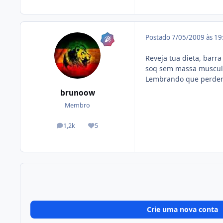
Postado
7/05/2009 às 1
Reveja tua dieta, barr
soq sem massa muscul
Lembrando que perder
brunoow
Membro
1,2k
5
posts
Reputação
Crie uma nova conta