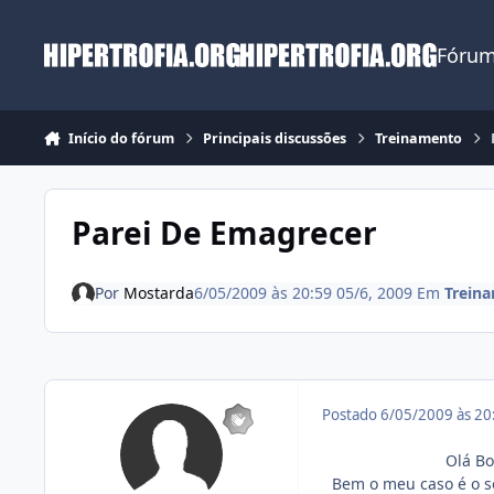
Ir para conteúdo
Fórum
Início do fórum
Principais discussões
Treinamento
Parei De Emagrecer
Por
Mostarda
6/05/2009 às 20:59
05/6, 2009
Em
Trein
Postado
6/05/2009 às 2
Olá Bo
Bem o meu caso é o s