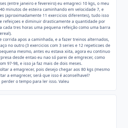
es (entre janeiro e fevereiro) eu emagreci 10 kgs, o meu
is 40 minutos de esteira caminhando em velocidade 7, e
es (aproximadamente 11 exercicios diferentes), tudo isso
 refeiçoes e diminuir drasticamente a quantidade por
e a cada tres horas uma pequena refeição como uma barra
real).
corrida apos a caminhada, e a fazer treinos alternados,
raço no outro (3 exercicios com 3 series e 12 repeticoes de
equena mesmo, antes eu estava xiita, agora eu continuo
presa desde entao eu nao só parei de emgrecer, como
m 97-98, e isso ja faz mais de dois meses.
oltar a emagrecer, pois desejo chegar aos 80 kgs (mesmo
tar a emagrecer, será que isso é aconselhavel?
perder o tempo para ler isso. Valeu