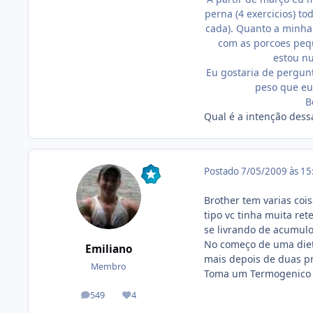
perna (4 exercicios) to
cada). Quanto a minha
com as porcoes peq
estou nu
Eu gostaria de pergun
peso que eu 
B
Qual é a intenção dess
Postado
7/05/2009 às 1
Brother tem varias coi
tipo vc tinha muita re
se livrando de acumul
No começo de uma diet
Emiliano
mais depois de duas p
Membro
Toma um Termogenico 
549
4
posts
Reputação