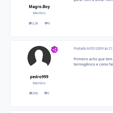
Magro.Boy
Membro
3,3k
9
posts
Reputação
Postado
6/05/2009 às 2
Primeiro acho que tem 
termogênico e como fal
pedro999
Membro
290
0
posts
Reputação