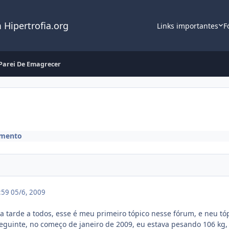
 Hipertrofia.org
Links importantes
F
Parei De Emagrecer
amento
0:59
05/6, 2009
a tarde a todos, esse é meu primeiro tópico nesse fórum, e neu tó
eguinte, no começo de janeiro de 2009, eu estava pesando 106 kg