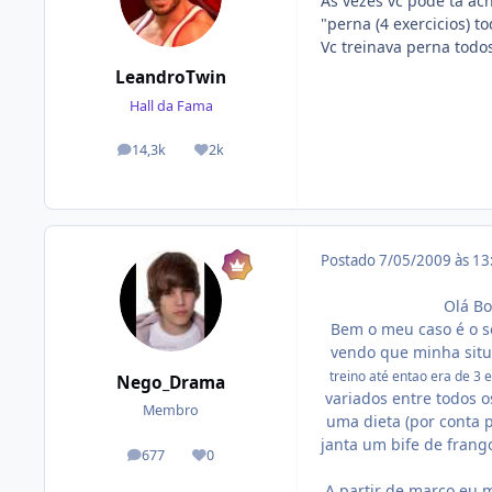
As vezes vc pode ta a
"perna (4 exercicios) to
Vc treinava perna todos
LeandroTwin
Hall da Fama
14,3k
2k
posts
Reputação
Postado
7/05/2009 às 1
Olá Bo
Bem o meu caso é o s
vendo que minha situa
treino até entao era de 3 
Nego_Drama
variados entre todos 
Membro
uma dieta (por conta 
janta um bife de frang
677
0
posts
Reputação
A partir de março eu 