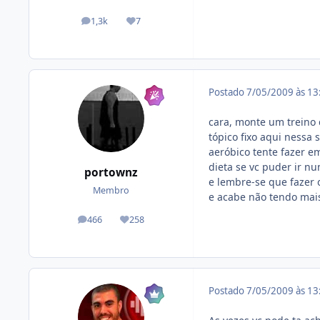
1,3k
7
posts
Reputação
Postado
7/05/2009 às 1
cara, monte um treino 
tópico fixo aqui nessa 
aeróbico tente fazer e
dieta se vc puder ir nu
portownz
e lembre-se que fazer 
Membro
e acabe não tendo mai
466
258
posts
Reputação
Postado
7/05/2009 às 1