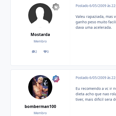
Postado
6/05/2009 às 2
Valeu rapaziada, mas 
ganho peso muito facil
dava uma acelerada.
Mostarda
Membro
2
0
posts
Reputação
Postado
6/05/2009 às 2
Eu recomendo a vc ir n
dieta acho que nao rol
tiver, mais dificil se
bomberman100
Membro