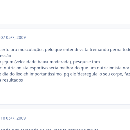
3:07
05/7, 2009
certo pra musculação.. pelo que entendi vc ta treinando perna todo
sessão
m jejum (velocidade baixa-moderada), pesquise tbm
m nutricionista esportivo seria melhor do que um nutricionista nor
o dia do lixo eh importantissimo, pq ele 'desregula' o seu corpo, 
s resultados
3:10
05/7, 2009