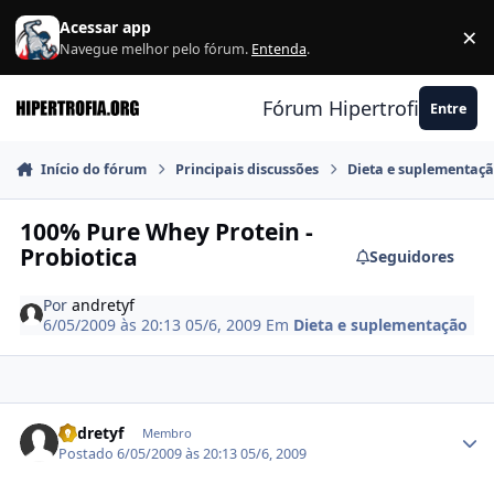
Ir para conteúdo
Acessar app
×
F
Navegue melhor pelo fórum.
Entenda
.
Fórum Hipertrofia.org
Entre
Início do fórum
Principais discussões
Dieta e suplementaç
100% Pure Whey Protein -
Probiotica
Seguidores
Por
andretyf
6/05/2009 às 20:13
05/6, 2009
Em
Dieta e suplementação
Estatísticas do autor
andretyf
Membro
Postado
6/05/2009 às 20:13
05/6, 2009