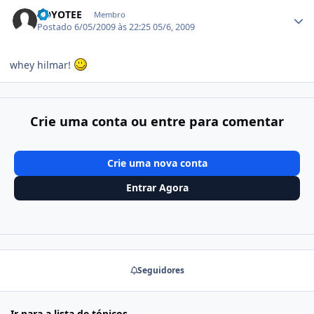
Estatísticas do autor
COYOTEE
Membro
Postado
6/05/2009 às 22:25
05/6, 2009
whey hilmar!
Crie uma conta ou entre para comentar
Crie uma nova conta
Entrar Agora
Seguidores
Ir para a lista de tópicos