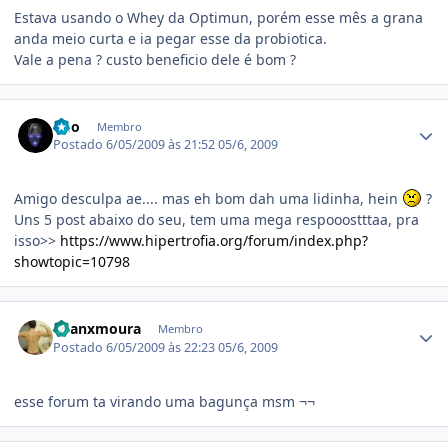
Estava usando o Whey da Optimun, porém esse mês a grana
anda meio curta e ia pegar esse da probiotica.
Vale a pena ? custo beneficio dele é bom ?
Estatísticas do autor
kdo
Membro
Postado
6/05/2009 às 21:52
05/6, 2009
Amigo desculpa ae.... mas eh bom dah uma lidinha, hein
?
Uns 5 post abaixo do seu, tem uma mega respooostttaa, pra
isso>>
https://www.hipertrofia.org/forum/index.php?
showtopic=10798
Estatísticas do autor
Luanxmoura
Membro
Postado
6/05/2009 às 22:23
05/6, 2009
esse forum ta virando uma bagunça msm ¬¬