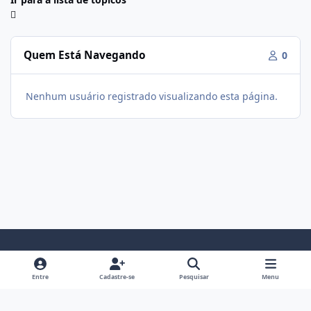
Quem Está Navegando
0
Nenhum usuário registrado visualizando esta página.
Modo Claro
Modo Escuro
Preferência do Sistema
f
i
Entre
Cadastre-se
Pesquisar
Menu
a
n
Política De Privacidade
Contato
Cookies
c
s