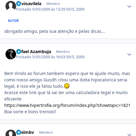
flavioavilela
Membro
Postado
5/05/2009 às 13:29
05/5, 2009
AUTOR
obrigado amigo, pela sua atenção e pelas dicas...
Estatísticas do autor
Rafael Azambuja
Membro
Postado
5/05/2009 às 16:03
05/5, 2009
Bem Vindo ao forum tambem espero que te ajude muito, mas
como nosso amigo Gusdh citou uma dieta hipocalorica seria
legal, é isso ele ja falou tudo.
Acesse este link que lá vai ter uma calculadora legal e muito
eficiente
https://www.hipertrofia.org/forum/index.php?showtopic=1821
Boa sorte e bons treinos!!
Estatísticas do autor
Faelmbv
Membro