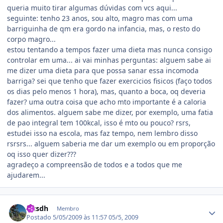
queria muito tirar algumas dúvidas com vcs aqui...
seguinte: tenho 23 anos, sou alto, magro mas com uma
barriguinha de qm era gordo na infancia, mas, o resto do
corpo magro...
estou tentando a tempos fazer uma dieta mas nunca consigo
controlar em uma... ai vai minhas perguntas: alguem sabe ai
me dizer uma dieta para que possa sanar essa incomoda
barriga? sei que tenho que fazer exercicios fisicos (faço todos
os dias pelo menos 1 hora), mas, quanto a boca, oq deveria
fazer? uma outra coisa que acho mto importante é a caloria
dos alimentos. alguem sabe me dizer, por exemplo, uma fatia
de pao integral tem 100kcal, isso é mto ou pouco? rsrs,
estudei isso na escola, mas faz tempo, nem lembro disso
rsrsrs... alguem saberia me dar um exemplo ou em proporção
oq isso quer dizer???
agradeço a compreensão de todos e a todos que me
ajudarem...
Estatísticas do autor
Gusdh
Membro
Postado
5/05/2009 às 11:57
05/5, 2009