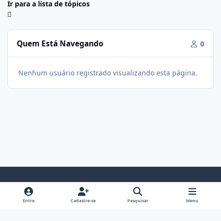
Ir para a lista de tópicos
Quem Está Navegando
0
Nenhum usuário registrado visualizando esta página.
Modo Claro
Modo Escuro
Preferência do Sistema
f
i
Entre
Cadastre-se
Pesquisar
Menu
a
n
Política De Privacidade
Contato
Cookies
c
s