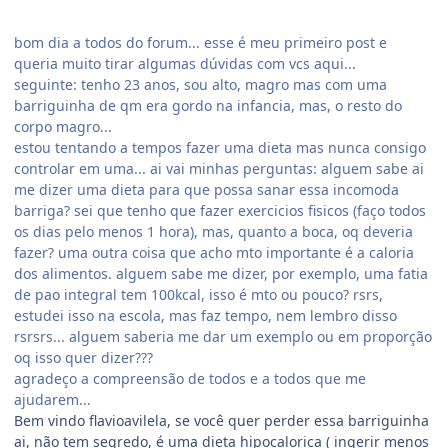
bom dia a todos do forum... esse é meu primeiro post e
queria muito tirar algumas dúvidas com vcs aqui...
seguinte: tenho 23 anos, sou alto, magro mas com uma
barriguinha de qm era gordo na infancia, mas, o resto do
corpo magro...
estou tentando a tempos fazer uma dieta mas nunca consigo
controlar em uma... ai vai minhas perguntas: alguem sabe ai
me dizer uma dieta para que possa sanar essa incomoda
barriga? sei que tenho que fazer exercicios fisicos (faço todos
os dias pelo menos 1 hora), mas, quanto a boca, oq deveria
fazer? uma outra coisa que acho mto importante é a caloria
dos alimentos. alguem sabe me dizer, por exemplo, uma fatia
de pao integral tem 100kcal, isso é mto ou pouco? rsrs,
estudei isso na escola, mas faz tempo, nem lembro disso
rsrsrs... alguem saberia me dar um exemplo ou em proporção
oq isso quer dizer???
agradeço a compreensão de todos e a todos que me
ajudarem...
Bem vindo flavioavilela, se você quer perder essa barriguinha
ai, não tem segredo, é uma dieta hipocalorica ( ingerir menos