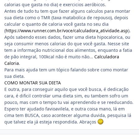
calorias que gasta no dia) e exercicios aeróbicos.
Antes de tudo tu tem que fazer alguns calculos para montar
sua dieta como o TMR (taxa matabolica de repouso), depois
calcular o quanto de caloria você gasta no seu dia
(
https://www.runner.com.br/voce/calculadora_atividade.asp
).
Após sabendo esses dados, fazer uma dieta hipocalorica, ou
seja consumir menos calorias do que você gasta. Nesse site
tem a informação nutricional dos alimentos, enquanto a fatia
de pão integral, 100kcal não é muito não...
Calculadora
Caloria
.
Para mais ajuda tem um tópico falando sobre como montar
sua dieta.
COMO MONTAR SUA DIETA
E outra, para conseguir aquilo que você busca, é dedicação
cara, é dificil controlar uma dieta sim, eu tambem sofro um
pouco, mas com o tempo tu vai aprendendo e se reeducando.
Espero ter ajudado favioavilela, e outra coisa mano, lá em
cima tem BUSCA, caso acontecer alguma duvida, pesquisa lá
que talvez ela já esteja respondida. Abraços
Estatísticas do autor