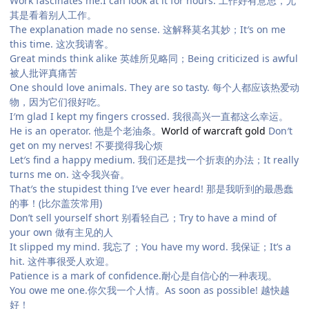
Work fascinates me.I can look at it for hours. 工作好有意思，尤
其是看着别人工作。
The explanation made no sense. 这解释莫名其妙；It′s on me
this time. 这次我请客。
Great minds think alike 英雄所见略同；Being criticized is awful
被人批评真痛苦
One should love animals. They are so tasty. 每个人都应该热爱动
物，因为它们很好吃。
I′m glad I kept my fingers crossed. 我很高兴一直都这么幸运。
He is an operator. 他是个老油条。
World of warcraft gold
Don′t
get on my nerves! 不要搅得我心烦
Let′s find a happy medium. 我们还是找一个折衷的办法；It really
turns me on. 这令我兴奋。
That′s the stupidest thing I′ve ever heard! 那是我听到的最愚蠢
的事！(比尔盖茨常用)
Don’t sell yourself short 别看轻自己；Try to have a mind of
your own 做有主见的人
It slipped my mind. 我忘了；You have my word. 我保证；It’s a
hit. 这件事很受人欢迎。
Patience is a mark of confidence.耐心是自信心的一种表现。
You owe me one.你欠我一个人情。As soon as possible! 越快越
好！