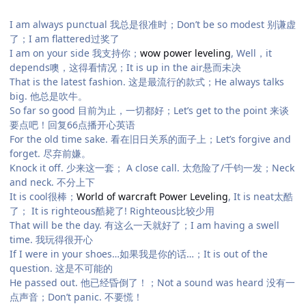
I am always punctual 我总是很准时；Don’t be so modest 别谦虚
了；I am flattered过奖了
I am on your side 我支持你；
wow power leveling
, Well，it
depends噢，这得看情况；It is up in the air悬而未决
That is the latest fashion. 这是最流行的款式；He always talks
big. 他总是吹牛。
So far so good 目前为止，一切都好；Let’s get to the point 来谈
要点吧！回复66点播开心英语
For the old time sake. 看在旧日关系的面子上；Let’s forgive and
forget. 尽弃前嫌。
Knock it off. 少来这一套； A close call. 太危险了/千钧一发；Neck
and neck. 不分上下
It is cool很棒；
World of warcraft Power Leveling
, It is neat太酷
了； It is righteous酷毙了! Righteous比较少用
That will be the day. 有这么一天就好了；I am having a swell
time. 我玩得很开心
If I were in your shoes…如果我是你的话…；It is out of the
question. 这是不可能的
He passed out. 他已经昏倒了！；Not a sound was heard 没有一
点声音；Don’t panic. 不要慌！