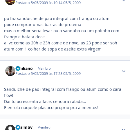
Postado
5/05/2009 às 10:14
05/5, 2009
po faz sanduiche de pao integral com frango ou atum
pode comprar umas barras de proteina
mas o melhor seria levar ou o sanduba ou um potinho com
frango e batata doce
ai vc come as 20h e 23h come de novo, as 23 pode ser soh
atum com 1 colher de sopa de azeite extra virgem
Estatísticas do autor
Emiliano
Membro
Postado
5/05/2009 às 17:28
05/5, 2009
Sanduiche de pao integral com frango ou atum como o cara
flow!
Dai tu acrescenta alface, cenoura ralada...
E enrola naquele plastico proprio pra alimentos!
Estatísticas do autor
Faelmbv
Membro