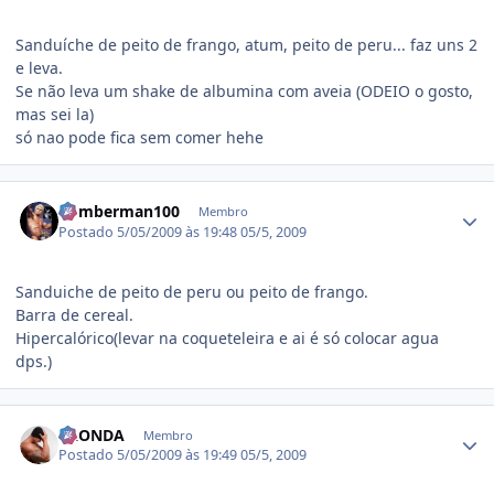
Sanduíche de peito de frango, atum, peito de peru... faz uns 2
e leva.
Se não leva um shake de albumina com aveia (ODEIO o gosto,
mas sei la)
só nao pode fica sem comer hehe
Estatísticas do autor
bomberman100
Membro
Postado
5/05/2009 às 19:48
05/5, 2009
Sanduiche de peito de peru ou peito de frango.
Barra de cereal.
Hipercalórico(levar na coqueteleira e ai é só colocar agua
dps.)
Estatísticas do autor
LAONDA
Membro
Postado
5/05/2009 às 19:49
05/5, 2009