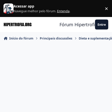
Ir para conteúdo
Acessar app
×
F
Navegue melhor pelo fórum.
Entenda
.
Fórum Hipertrofia.org
Entre
Início do fórum
Principais discussões
Dieta e suplementaç