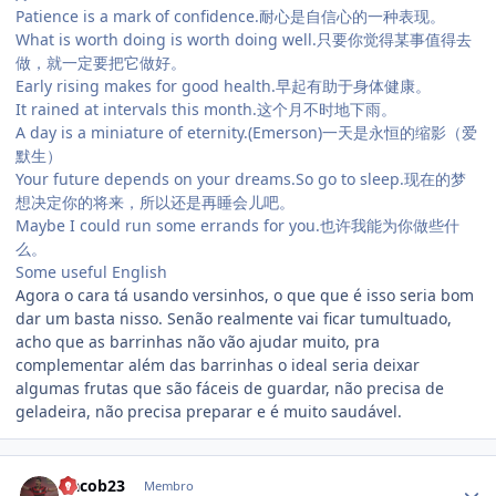
Patience is a mark of confidence.耐心是自信心的一种表现。
What is worth doing is worth doing well.只要你觉得某事值得去
做，就一定要把它做好。
Early rising makes for good health.早起有助于身体健康。
It rained at intervals this month.这个月不时地下雨。
A day is a miniature of eternity.(Emerson)一天是永恒的缩影（爱
默生）
Your future depends on your dreams.So go to sleep.现在的梦
想决定你的将来，所以还是再睡会儿吧。
Maybe I could run some errands for you.也许我能为你做些什
么。
Some useful English
Agora o cara tá usando versinhos, o que que é isso seria bom
dar um basta nisso. Senão realmente vai ficar tumultuado,
acho que as barrinhas não vão ajudar muito, pra
complementar além das barrinhas o ideal seria deixar
algumas frutas que são fáceis de guardar, não precisa de
geladeira, não precisa preparar e é muito saudável.
Estatísticas do autor
cjacob23
Membro