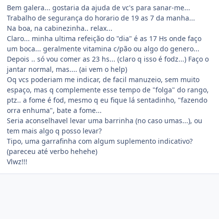
Bem galera... gostaria da ajuda de vc's para sanar-me...
Trabalho de segurança do horario de 19 as 7 da manha...
Na boa, na cabinezinha.. relax...
Claro... minha ultima refeição do "dia" é as 17 Hs onde faço
um boca... geralmente vitamina c/pão ou algo do genero...
Depois .. só vou comer as 23 hs... (claro q isso é fodz...) Faço o
jantar normal, mas.... (ai vem o help)
Oq vcs poderiam me indicar, de facil manuzeio, sem muito
espaço, mas q complemente esse tempo de "folga" do rango,
ptz.. a fome é fod, mesmo q eu fique lá sentadinho, "fazendo
orra enhuma", bate a fome...
Seria aconselhavel levar uma barrinha (no caso umas...), ou
tem mais algo q posso levar?
Tipo, uma garrafinha com algum suplemento indicativo?
(pareceu até verbo hehehe)
Vlwz!!!