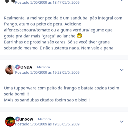
Postado
5/05/2009 às 18:47
05/5, 2009
Realmente, a melhor pedida é um sanduba: pão integral com
frango, atum ou peito de peru. Adicione
alfence/cenoura/tomate ou alguma verdura/legume que
goste pra dar mais "graça" ao lanche
Barrinhas de proteína são caras. Só se você tiver grana
sobrando mesmo. E não sustenta nada. Nem vale a pena.
Estatísticas do autor
LAONDA
Membro
Postado
5/05/2009 às 19:28
05/5, 2009
Uma tupperware com peito de frango e batata cozida tbeim
seria bom!!!!!
MAis os sandubas citados tbeim sao o bixo!!!
Estatísticas do autor
brunoow
Membro
Postado
5/05/2009 às 19:35
05/5, 2009