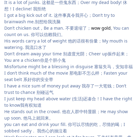
It is a lot of junks. 这都是一些鬼东西；Over my dead body! 休
想！I decline! 我拒绝
I got a big kick out of it. 这件事真令我开心；Don’t try to
brainwash me.别想给我洗脑
Don’t chicken out，Be a man. 不要退缩了；
wow gold
, You can
count on us. 你可以信赖我们。
His words carry a lot of weight 他的话很有份量；My mouth is
watering. 我流口水了
Don’t dream away your time 别虚度光阴；Cheer up振作起来；
You are a chicken你是个胆小鬼
Misfortune might be a blessing in disguise 塞翁失马，安知非福
I don’t think much of the movie 那电影不怎么样；Fasten your
seat belt 系好你的安全带
I have a nice sum of money put away 我存了一大笔钱；Don’t
trust to chance 别碰运气
I just keep my head above water (生活)还凑合！I have the right
to know我有权知道
He stands out in the crowd. 他在人群中特显眼；He may show
up soon. 他马上就回来。
you can eat and drink your fill. 你可以尽情的吃，尽情的喝；I
sobbed sadly． 我伤心的抽泣着