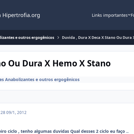
 Hipertrofia.org
Links importantes
F
lizantes e outros ergogênicos
Duvida , Dura X Deca X Stano Ou Dura
ano Ou Dura X Hemo X Stano
es Anabolizantes e outros ergogênicos
5:28
09/1, 2012
iro ciclo , tenho algumas duvidas Qual desses 2 ciclo eu faço ..