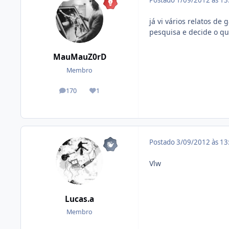
Postado
1/09/2012 às 1
já vi vários relatos de
pesquisa e decide o qu
MauMauZ0rD
Membro
170
1
posts
Reputação
Postado
3/09/2012 às 1
Vlw
Lucas.a
Membro