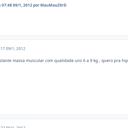
s 07:48
09/1, 2012
por MauMauZ0rD
1:17
09/1, 2012
tante massa muscular com qualidade uns 6 a 9 kg , quero pra hipe