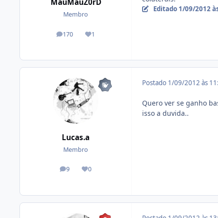
MauMauZ0rD
Editado
1/09/2012 à
Membro
170
1
posts
Reputação
Postado
1/09/2012 às 1
Quero ver se ganho bas
isso a duvida..
Lucas.a
Membro
9
0
posts
Reputação