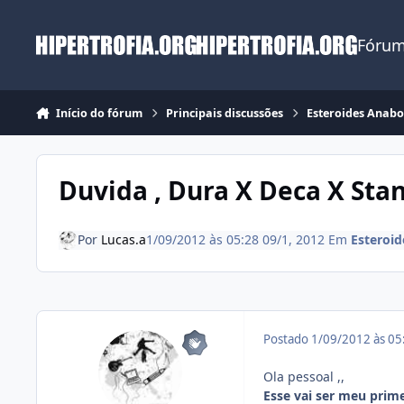
Ir para conteúdo
Fórum
Início do fórum
Principais discussões
Esteroides Anabo
Duvida , Dura X Deca X St
Por
Lucas.a
1/09/2012 às 05:28
09/1, 2012
Em
Esteroid
Postado
1/09/2012 às 0
Ola pessoal ,,
Esse vai ser meu prime