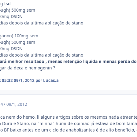
g tsd
Plough) 500mg sem
100mg DSDN
dias depois da ultima aplicação de stano
rganon) 100mg sem
Plough) 500mg sem
100mg DSDN
dias depois da ultima aplicação de stano
ará melhor resultado , menas retenção liquida e menas perda do
gar da deca e hemogenin ?
s 05:32
09/1, 2012
por Lucas.a
7:47
09/1, 2012
eca nem do hemo, li alguns artigos sobre os mesmos nada atraente
a Dura e Stano, na "minha" humilde opinião já estava de bom tama
 o BF baixo antes de um ciclo de anabolizantes é de alto benefício,