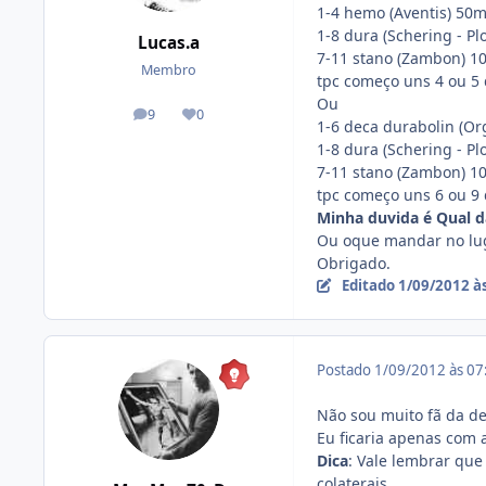
1-4 hemo (Aventis) 50m
1-8 dura (Schering - 
Lucas.a
7-11 stano (Zambon) 
Membro
tpc começo uns 4 ou 5 
Ou
9
0
posts
Reputação
1-6 deca durabolin (O
1-8 dura (Schering - 
7-11 stano (Zambon) 
tpc começo uns 6 ou 9 
Minha duvida é Qual d
Ou oque mandar no lu
Obrigado.
Editado
1/09/2012 à
Postado
1/09/2012 às 0
Não sou muito fã da d
Eu ficaria apenas com 
Dica
: Vale lembrar que
colaterais.