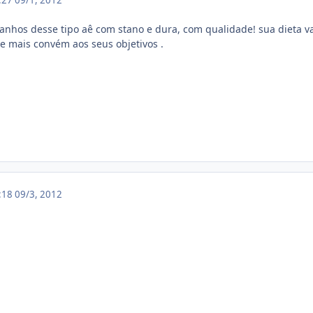
3:27
09/1, 2012
 ganhos desse tipo aê com stano e dura, com qualidade! sua dieta v
e mais convém aos seus objetivos .
3:18
09/3, 2012