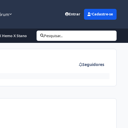
órum
Entrar
Cadastre-se
 X Hemo X Stano
Pesquisar...
Seguidores