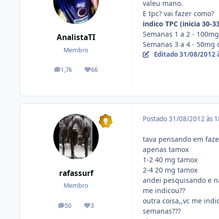
valeu mano.
E tpc? vai fazer como?
indico TPC (inicia 30-3
Semanas 1 a 2 - 100mg
AnalistaTI
Semanas 3 a 4 - 50mg 
Membro
Editado
31/08/2012 
1,7k
66
posts
Reputação
Postado
31/08/2012 às 
tava pensando em fazer
apenas tamox
1-2 40 mg tamox
2-4 20 mg tamox
rafassurf
andei pesquisando e na
Membro
me indicou??
outra coisa,,vc me in
50
3
posts
Reputação
semanas???