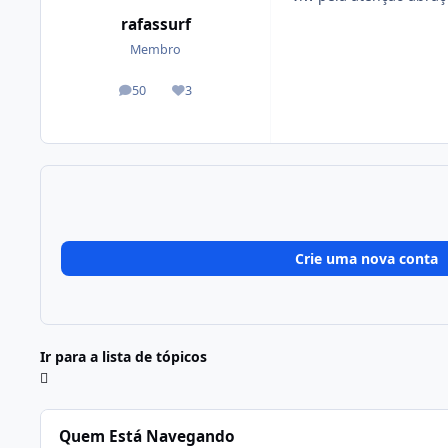
rafassurf
Membro
50
3
posts
Reputação
Crie uma nova conta
Ir para a lista de tópicos
Quem Está Navegando