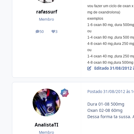
vou fazer um ciclo de oxan x
rafassurf
mg de oxandrolona)
exemplos
Membro
1-6 oxan 80 mg, dura 500m
ou
50
3
posts
Reputação
1-4 oxan 80 mg ,dura 500 
4-8 oxan 40 mg,dura 250 m
ou
1-4 oxan 40 mg ,dura 250 
4-8 oxan 80 mg,dura 500m
Editado
31/08/2012 
Postado
31/08/2012 às 
Dura 01-08 500mg
Oxan 02-08 60mg
Dessa forma ta sussa. 
AnalistaTI
Membro