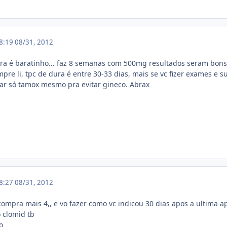
18:19
08/31, 2012
a é baratinho... faz 8 semanas com 500mg resultados seram bons, 
pre li, tpc de dura é entre 30-33 dias, mais se vc fizer exames e su
ar só tamox mesmo pra evitar gineco. Abrax
18:27
08/31, 2012
mpra mais 4,, e vo fazer como vc indicou 30 dias apos a ultima a
 clomid tb
o