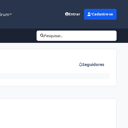
órum
Entrar
Cadastre-se
Pesquisar...
Seguidores