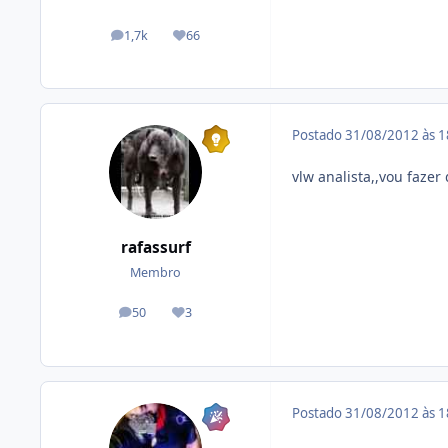
1,7k
66
posts
Reputação
Postado
31/08/2012 às 
vlw analista,,vou faze
rafassurf
Membro
50
3
posts
Reputação
Postado
31/08/2012 às 