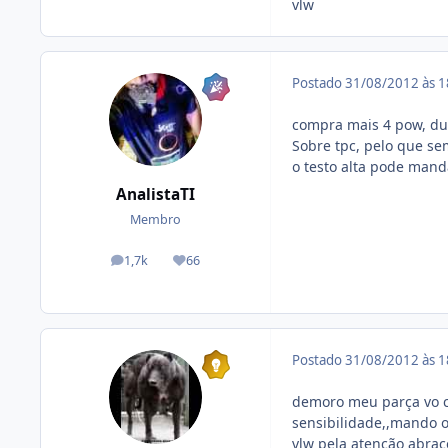
vlw
Postado
31/08/2012 às 
compra mais 4 pow, dur
Sobre tpc, pelo que sem
o testo alta pode mand
AnalistaTI
Membro
1,7k
66
posts
Reputação
Postado
31/08/2012 às 
demoro meu parça vo co
sensibilidade,,mando o
vlw pela atenção abraç