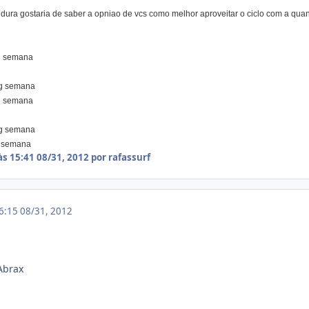
 dura gostaria de saber a opniao de vcs como melhor aproveitar o ciclo com a qua
g semana
mg semana
g semana
mg semana
g semana
às 15:41
08/31, 2012
por rafassurf
16:15
08/31, 2012
Abrax