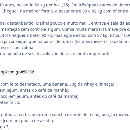
8 anos, pesando 60 kg (tenho 1,75). Em três/quatro anos de dete
 Cheguei, na melhor forma, a pesar entre 80 e 82 kg com bf entre 
bei descanbando. Malhei pouco e muito mal... entrava e saía da ac
limentação sem controle algum. Comia muita merda! Fumava pra ca
ito! Cheguei a bater 90 kg, mas agora estou com 87 kg. Estou 100
eu já consegui, que foi parar de fumar (há dois meses) - isso dá u
rescer com calma.
 a opinião de vcs. A avaliação de vcs é muito importante!
:
..hp?codigo=50196
 com leite desnatado, uma banana, 30g de whey e linhaça;
 (em jejum, antes do café da manhã);
 coco (em jejum, antes do café da manhã);
vitamínico;
oz (integral ou branco), uma concha
grande
de feijão, porção moder
e (com um pouco de azeite);
ga 3;