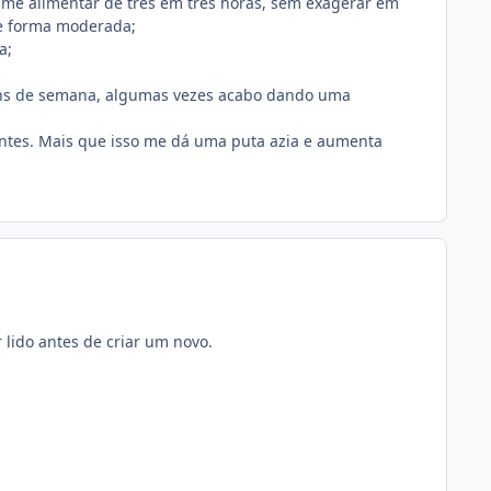
me alimentar de três em três horas, sem exagerar em
de forma moderada;
a;
 fins de semana, algumas vezes acabo dando uma
ntes. Mais que isso me dá uma puta azia e aumenta
 lido antes de criar um novo.