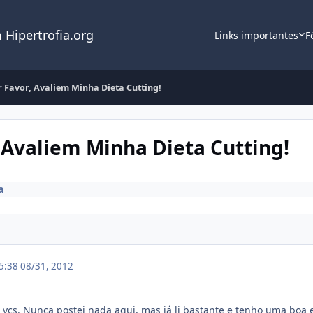
 Hipertrofia.org
Links importantes
F
r Favor, Avaliem Minha Dieta Cutting!
, Avaliem Minha Dieta Cutting!
a
05:38
08/31, 2012
e vcs. Nunca postei nada aqui, mas já li bastante e tenho uma boa 