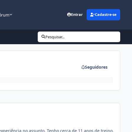
órum
Entrar
Cadastre-se
Pesquisar...
Seguidores
experiência no assunto. Tenho cerca de 11 anos de treino.