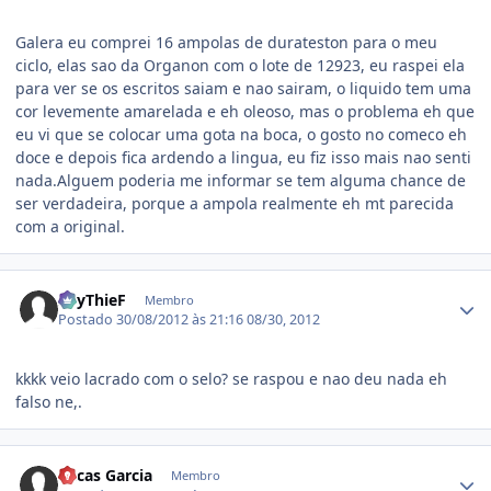
Galera eu comprei 16 ampolas de durateston para o meu
ciclo, elas sao da Organon com o lote de 12923, eu raspei ela
para ver se os escritos saiam e nao sairam, o liquido tem uma
cor levemente amarelada e eh oleoso, mas o problema eh que
eu vi que se colocar uma gota na boca, o gosto no comeco eh
doce e depois fica ardendo a lingua, eu fiz isso mais nao senti
nada.Alguem poderia me informar se tem alguma chance de
ser verdadeira, porque a ampola realmente eh mt parecida
com a original.
Estatísticas do autor
SpyThieF
Membro
Postado
30/08/2012 às 21:16
08/30, 2012
kkkk veio lacrado com o selo? se raspou e nao deu nada eh
falso ne,.
Estatísticas do autor
Lucas Garcia
Membro