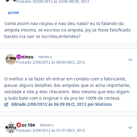
Postado
30/08/2012 às 23:06
08/30, 2012
AUTOR
Como assim nao raspou e nao deu nada? eu to falando da
ampola mesmo, os escritos na ampola, pq se fosse falsificado
barato iria sair os escritos,entendeu?
Estatísticas do autor
Matinzu
Membro
Postado
2/09/2012 às 06:09
09/2, 2012
O melhor a se fazer eh entrar em contato com o fabricante,
passar alguns detalhes das ampolas que vc acha importante,
validade e lote p eles checarem. Mas mesmo que eles digam
q tudo bate com o original n da pra ter 100% de certeza.
Editado
2/09/2012 às 06:09
09/2, 2012
por Matinzu
Estatísticas do autor
Vitor.104
Membro
Postado
3/09/2012 às 01:37
09/3, 2012