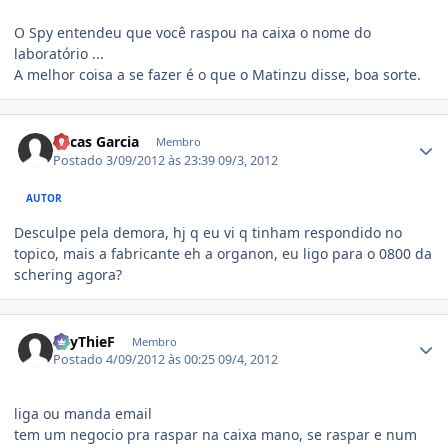
O Spy entendeu que você raspou na caixa o nome do
laboratório ...
A melhor coisa a se fazer é o que o Matinzu disse, boa sorte.
Estatísticas do autor
Lucas Garcia
Membro
Postado
3/09/2012 às 23:39
09/3, 2012
AUTOR
Desculpe pela demora, hj q eu vi q tinham respondido no
topico, mais a fabricante eh a organon, eu ligo para o 0800 da
schering agora?
Estatísticas do autor
SpyThieF
Membro
Postado
4/09/2012 às 00:25
09/4, 2012
liga ou manda email
tem um negocio pra raspar na caixa mano, se raspar e num