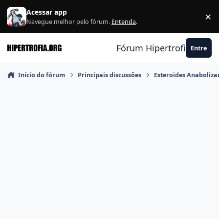
Ir para conteúdo
Acessar app
×
F
Navegue melhor pelo fórum.
Entenda
.
Fórum Hipertrofia.org
Entre
Início do fórum
Principais discussões
Esteroides Anaboliza