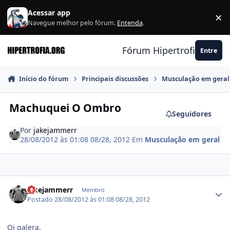
Ir para conteúdo
Acessar app
×
F
Navegue melhor pelo fórum.
Entenda
.
Fórum Hipertrofia.org
Entre
Início do fórum
Principais discussões
Musculação em geral
Machuquei O Ombro
Seguidores
Por
jakejammerr
28/08/2012 às 01:08
08/28, 2012
Em
Musculação em geral
Estatísticas do autor
jakejammerr
Membro
Postado
28/08/2012 às 01:08
08/28, 2012
Oi galera,