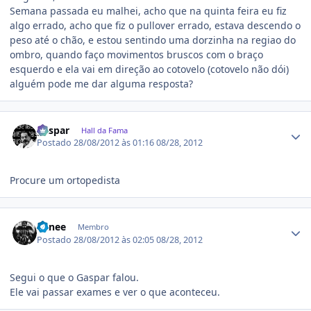
Semana passada eu malhei, acho que na quinta feira eu fiz
algo errado, acho que fiz o pullover errado, estava descendo o
peso até o chão, e estou sentindo uma dorzinha na regiao do
ombro, quando faço movimentos bruscos com o braço
esquerdo e ela vai em direção ao cotovelo (cotovelo não dói)
alguém pode me dar alguma resposta?
Estatísticas do autor
gaspar
Hall da Fama
Postado
28/08/2012 às 01:16
08/28, 2012
Procure um ortopedista
Estatísticas do autor
Banee
Membro
Postado
28/08/2012 às 02:05
08/28, 2012
Segui o que o Gaspar falou.
Ele vai passar exames e ver o que aconteceu.