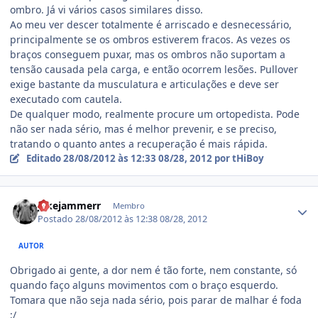
ombro. Já vi vários casos similares disso.
Ao meu ver descer totalmente é arriscado e desnecessário,
principalmente se os ombros estiverem fracos. As vezes os
braços conseguem puxar, mas os ombros não suportam a
tensão causada pela carga, e então ocorrem lesões. Pullover
exige bastante da musculatura e articulações e deve ser
executado com cautela.
De qualquer modo, realmente procure um ortopedista. Pode
não ser nada sério, mas é melhor prevenir, e se preciso,
tratando o quanto antes a recuperação é mais rápida.
Editado
28/08/2012 às 12:33
08/28, 2012
por tHiBoy
Estatísticas do autor
jakejammerr
Membro
Postado
28/08/2012 às 12:38
08/28, 2012
AUTOR
Obrigado ai gente, a dor nem é tão forte, nem constante, só
quando faço alguns movimentos com o braço esquerdo.
Tomara que não seja nada sério, pois parar de malhar é foda
;/