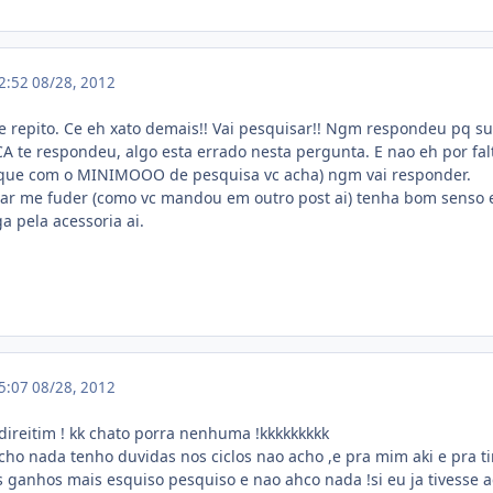
02:52
08/28, 2012
 e repito. Ce eh xato demais!! Vai pesquisar!! Ngm respondeu pq 
te respondeu, algo esta errado nesta pergunta. E nao eh por falt
que com o MINIMOOO de pesquisa vc acha) ngm vai responder.
ar me fuder (como vc mandou em outro post ai) tenha bom senso e
 pela acessoria ai.
15:07
08/28, 2012
 direitim ! kk chato porra nenhuma !kkkkkkkkk
cho nada tenho duvidas nos ciclos nao acho ,e pra mim aki e pra t
 ganhos mais esquiso pesquiso e nao ahco nada !si eu ja tivesse a