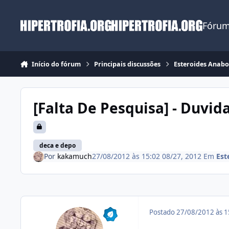
Ir para conteúdo
Fórum
Início do fórum
Principais discussões
Esteroides Anabo
[Falta De Pesquisa] - Duvid
deca e depo
Por
kakamuch
27/08/2012 às 15:02
08/27, 2012
Em
Est
Postado
27/08/2012 às 