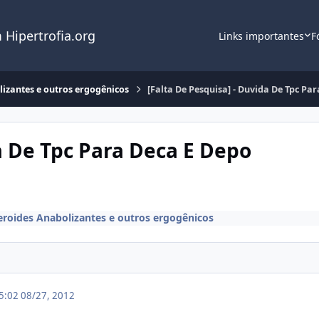
 Hipertrofia.org
Links importantes
F
lizantes e outros ergogênicos
[Falta De Pesquisa] - Duvida De Tpc Pa
a De Tpc Para Deca E Depo
eroides Anabolizantes e outros ergogênicos
15:02
08/27, 2012