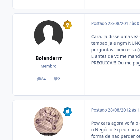
Postado
28/08/2012 às 
Cara. Ja disse uma vez
tempao ja e ngm NUNCA 
perguntas como essa (
E antes de vc me mand
Bolanderrr
PREGUICA!!! Ou me paga
Membro
84
2
posts
Reputação
Postado
28/08/2012 às 
Pow cara agora vc falo
o Negócio é q eu nao a
forma de nao perder os