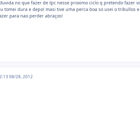
uvida no que fazer de tpc nesse proximo ciclo q pretendo fazer v
 eu tomei dura e depo! masi tive uma perca boa so usei o tribullos
azer para nao perder abraços!
02:13
08/28, 2012