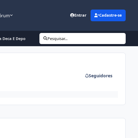
órum
Entrar
Cadastre-se
ra Deca E Depo
Pesquisar...
Seguidores