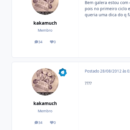
Bem galera estou com d
pois no primeiro ciclo
queria uma dica do q f
kakamuch
Membro
34
0
posts
Reputação
Postado
28/08/2012 às 
????
kakamuch
Membro
34
0
posts
Reputação