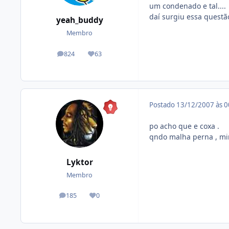
um condenado e tal....
daí surgiu essa questão
yeah_buddy
Membro
824
63
posts
Reputação
Postado
13/12/2007 às 
po acho que e coxa .
qndo malha perna , mi
Lyktor
Membro
185
0
posts
Reputação