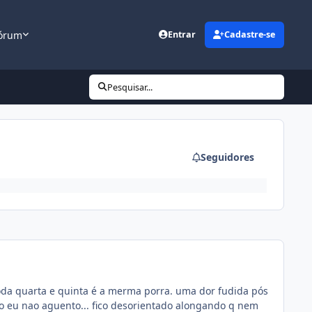
órum
Entrar
Cadastre-se
Pesquisar...
Seguidores
 toda quarta e quinta é a merma porra. uma dor fudida pós
to eu nao aguento... fico desorientado alongando q nem