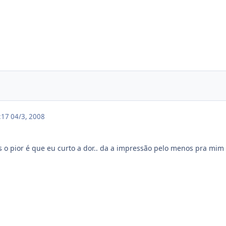
7:17
04/3, 2008
s o pior é que eu curto a dor.. da a impressão pelo menos pra mim