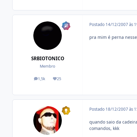
Postado
14/12/2007 às 
pra mim é perna nesse
SRBIOTONICO
Membro
1,5k
25
posts
Reputação
Postado
18/12/2007 às 
quando saio da cadeir
comandos, kkk