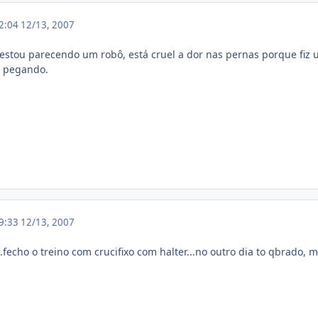
02:04
12/13, 2007
e estou parecendo um robô, está cruel a dor nas pernas porque fiz 
á pegando.
09:33
12/13, 2007
..fecho o treino com crucifixo com halter...no outro dia to qbrado, m