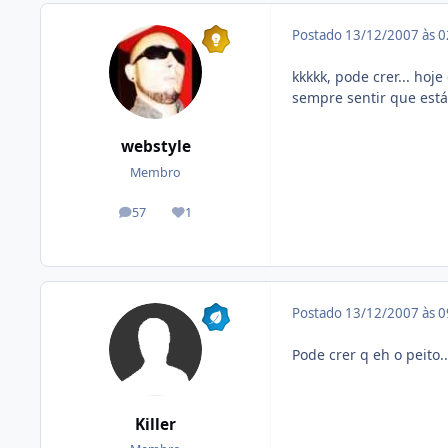
Postado
13/12/2007 às 
kkkkk, pode crer... hoj
sempre sentir que est
webstyle
Membro
57
1
posts
Reputação
Postado
13/12/2007 às 
Pode crer q eh o peito.
Killer