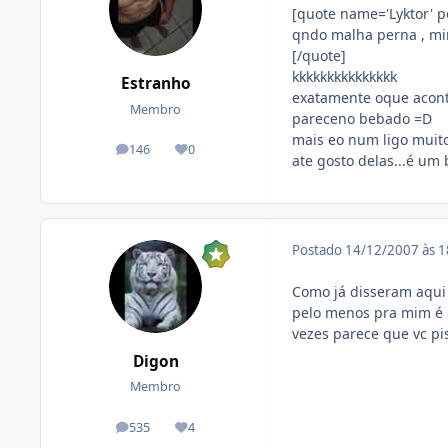
[quote name='Lyktor' po
qndo malha perna , mi
[/quote]
kkkkkkkkkkkkkkk
Estranho
exatamente oque acont
Membro
pareceno bebado =D
mais eo num ligo muito
146
0
posts
Reputação
ate gosto delas...é um 
Postado
14/12/2007 às 
Como já disseram aqui 
pelo menos pra mim é q
vezes parece que vc pis
Digon
Membro
535
4
posts
Reputação