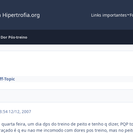
 Hipertrofia.org
Links importantes
F
 Dor Pós-treino
ff-Topic
23:54
12/12, 2007
a quarta feira, um dia dps do treino de peito e tenho q dizer, PQP
ngraçado é q eu nao me incomodo com dores pos treino, mas no pei