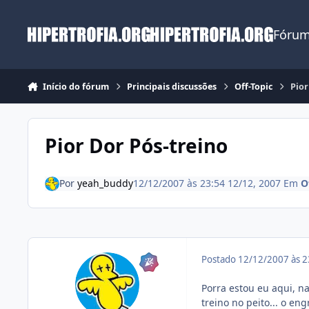
Ir para conteúdo
Fórum
Início do fórum
Principais discussões
Off-Topic
Pior
Pior Dor Pós-treino
Por
yeah_buddy
12/12/2007 às 23:54
12/12, 2007
Em
O
Postado
12/12/2007 às 
Porra estou eu aqui, n
treino no peito... o e