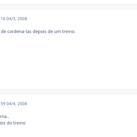
0:16
04/3, 2008
il de cordena-las depois de um treino.
1:59
04/4, 2008
rna..
is do treino