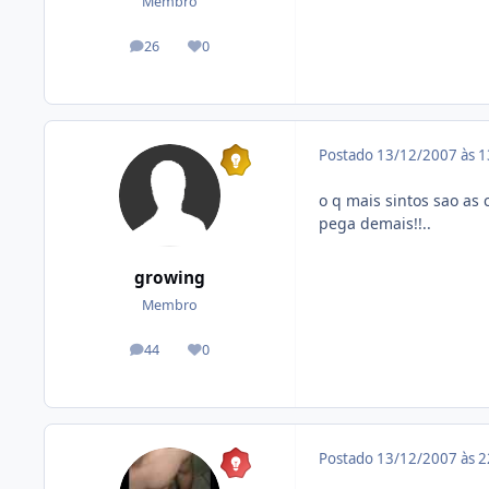
Membro
26
0
posts
Reputação
Postado
13/12/2007 às 
o q mais sintos sao as co
pega demais!!..
growing
Membro
44
0
posts
Reputação
Postado
13/12/2007 às 