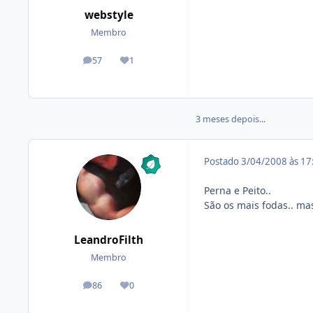
webstyle
Membro
57
1
posts
Reputação
3 meses depois...
Postado
3/04/2008 às 1
Perna e Peito..
São os mais fodas.. ma
LeandroFilth
Membro
86
0
posts
Reputação