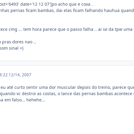
st='6493' date='12 12 07']po acho que e coxa .
nhas pernas ficam bambas, dai elas ficam falhando hauhua quando
ece cmg ... tem hora parece que o passo falha .. ai se da tpw 
 pras dores nao ..
bom sinal =)
18:22
12/14, 2007
eu até curto sentir uma dor muscular depois do treino, parece qu
uando vc destroi as costas, o lance das pernas bambas acontece 
a em falso... hehehe...