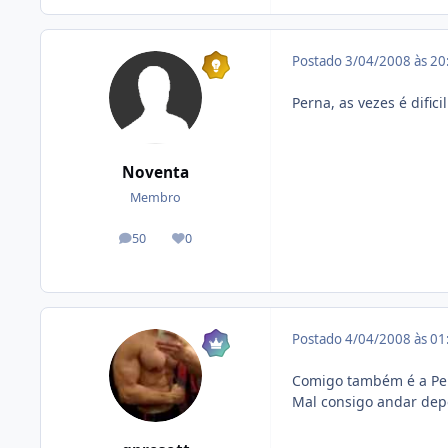
Postado
3/04/2008 às 2
Perna, as vezes é dific
Noventa
Membro
50
0
posts
Reputação
Postado
4/04/2008 às 0
Comigo também é a Pe
Mal consigo andar depo