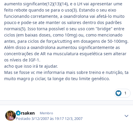
aumento significante(12)(13)(14), e o LH vai apresentar ume
feito rebote quando se para o uso(3). Estando o seu eixo
funcionando corretamente, a oxandrolona vai afetá-lo muito
pouco e pode-se ate manter os valores dentro dos padrões
normais(5). Isso torna possível o seu uso com "bridge" entre
ciclos (em baixas doses, como 10mg) ou, como mencionado
antes, para ciclos de força/cutting em dosagens de 50-100mg.
Além disso a oxandrolona aumentou significantemente as
concentrações de AR na musculatura esquelética sem alterar
os níveis de IGF-1.
acho que isso irá te ajudar.
Mas se fosse vc me informaria mais sobre treino e nutrição, ta
muito magro p ciclar, ta longe do teu limite genético.
1
Estatísticas do autor
Forsaken
Membro
Postado
3/12/2007 às 19:17
12/3, 2007