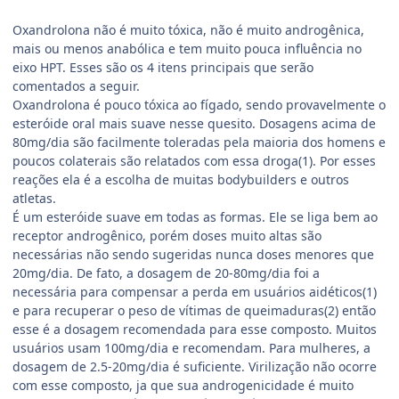
Oxandrolona não é muito tóxica, não é muito androgênica,
mais ou menos anabólica e tem muito pouca influência no
eixo HPT. Esses são os 4 itens principais que serão
comentados a seguir.
Oxandrolona é pouco tóxica ao fígado, sendo provavelmente o
esteróide oral mais suave nesse quesito. Dosagens acima de
80mg/dia são facilmente toleradas pela maioria dos homens e
poucos colaterais são relatados com essa droga(1). Por esses
reações ela é a escolha de muitas bodybuilders e outros
atletas.
É um esteróide suave em todas as formas. Ele se liga bem ao
receptor androgênico, porém doses muito altas são
necessárias não sendo sugeridas nunca doses menores que
20mg/dia. De fato, a dosagem de 20-80mg/dia foi a
necessária para compensar a perda em usuários aidéticos(1)
e para recuperar o peso de vítimas de queimaduras(2) então
esse é a dosagem recomendada para esse composto. Muitos
usuários usam 100mg/dia e recomendam. Para mulheres, a
dosagem de 2.5-20mg/dia é suficiente. Virilização não ocorre
com esse composto, ja que sua androgenicidade é muito