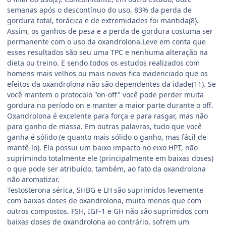
semanas após o descontínuo do uso, 83% da perda de
gordura total, torácica e de extremidades foi mantida(8).
Assim, os ganhos de pesa e a perda de gordura costuma ser
permanente com o uso da oxandrolona.Leve em conta que
esses resultados são seu uma TPC e nenhuma alteração na
dieta ou treino. E sendo todos os estudos realizados com
homens mais velhos ou mais novos fica evidenciado que os
efeitos da oxandrolona não são dependentes da idade(11). Se
você mantem o protocolo "on-off" você pode perder muita
gordura no período on e manter a maior parte durante o off.
Oxandrolona é excelente para força e para rasgar, mas não
para ganho de massa. Em outras palavras, tudo que você
ganha é sólido (e quanto mais sólido o ganho, mas fácil de
mantê-lo). Ela possui um baixo impacto no eixo HPT, não
suprimindo totalmente ele (principalmente em baixas doses)
o que pode ser atribuído, também, ao fato da oxandrolona
não aromatizar.
Testosterona sérica, SHBG e LH são suprimidos levemente
com baixas doses de oxandrolona, muito menos que com
outros compostos. FSH, IGF-1 e GH não são suprimidos com
baixas doses de oxandrolona ao contrário, sofrem um