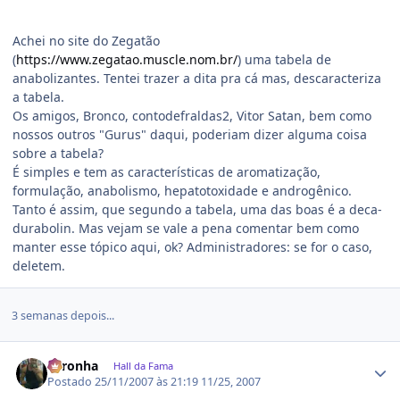
Achei no site do Zegatão
(
https://www.zegatao.muscle.nom.br/
) uma tabela de
anabolizantes. Tentei trazer a dita pra cá mas, descaracteriza
a tabela.
Os amigos, Bronco, contodefraldas2, Vitor Satan, bem como
nossos outros "Gurus" daqui, poderiam dizer alguma coisa
sobre a tabela?
É simples e tem as características de aromatização,
formulação, anabolismo, hepatotoxidade e androgênico.
Tanto é assim, que segundo a tabela, uma das boas é a deca-
durabolin. Mas vejam se vale a pena comentar bem como
manter esse tópico aqui, ok? Administradores: se for o caso,
deletem.
3 semanas depois...
Estatísticas do autor
coronha
Hall da Fama
Postado
25/11/2007 às 21:19
11/25, 2007