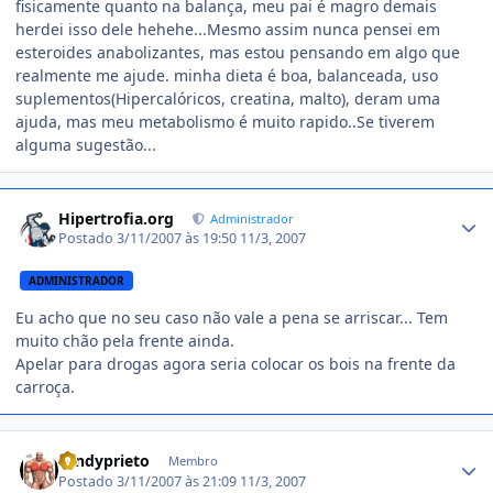
fisicamente quanto na balança, meu pai é magro demais
herdei isso dele hehehe...Mesmo assim nunca pensei em
esteroides anabolizantes, mas estou pensando em algo que
realmente me ajude. minha dieta é boa, balanceada, uso
suplementos(Hipercalóricos, creatina, malto), deram uma
ajuda, mas meu metabolismo é muito rapido..Se tiverem
alguma sugestão...
Estatísticas do autor
Hipertrofia.org
Administrador
Postado
3/11/2007 às 19:50
11/3, 2007
ADMINISTRADOR
Eu acho que no seu caso não vale a pena se arriscar... Tem
muito chão pela frente ainda.
Apelar para drogas agora seria colocar os bois na frente da
carroça.
Estatísticas do autor
rondyprieto
Membro
Postado
3/11/2007 às 21:09
11/3, 2007