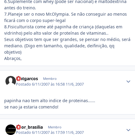
6.Suplemente com whey (pode ser nacional) e maltodextrina
antes do treino.
7.Planeje ser o novo Mr.Olympia. Se não conseguir ao menos
ficará com o corpo super-legal
8.Fisiculturista come até papinha de criança (daquelas em
vidrinho) pelo alto valor de proteínas de vitaminas..
Seus objetivos tem que ser grandes, se pensar no médio, será
mediano. (Digo em tamanho, qualidade, deifinição, qq
objetivo)
Abraços,
Estatísticas do autor
Matgarcos
Membro
Postado
6/11/2007 às 16:58
11/6, 2007
papinha nao tem alto indice de proteinas......
se nao ja estaria comendo!
Estatísticas do autor
vitor_brasilia
Membro
Postado
6/11/2007 às 17:59
11/6, 2007