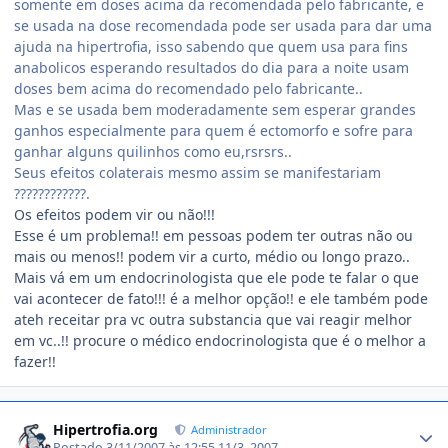
somente em doses acima da recomendada pelo fabricante, e
se usada na dose recomendada pode ser usada para dar uma
ajuda na hipertrofia, isso sabendo que quem usa para fins
anabolicos esperando resultados do dia para a noite usam
doses bem acima do recomendado pelo fabricante..
Mas e se usada bem moderadamente sem esperar grandes
ganhos especialmente para quem é ectomorfo e sofre para
ganhar alguns quilinhos como eu,rsrsrs..
Seus efeitos colaterais mesmo assim se manifestariam
????????????.
Os efeitos podem vir ou não!!!
Esse é um problema!! em pessoas podem ter outras não ou
mais ou menos!! podem vir a curto, médio ou longo prazo..
Mais vá em um endocrinologista que ele pode te falar o que
vai acontecer de fato!!! é a melhor opção!! e ele também pode
ateh receitar pra vc outra substancia que vai reagir melhor
em vc..!! procure o médico endocrinologista que é o melhor a
fazer!!
Estatísticas do autor
Hipertrofia.org
Administrador
Postado
3/11/2007 às 12:55
11/3, 2007