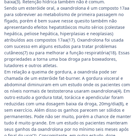
baixa(3). Retenção hídrica também não é comum.
Sendo um esteróide oral, a oxandrolona é um composto 17aa
para sobreviver ao metabolismo de primeira passagem no
fígado, porém é bem suave nesse quesito também não
apresentando efeitos hepatotóxicos muito sérios (colestase
hepática, peliose hepática, hiperplasias e neoplasias)
atribuídos aos compostos 17aa(17). Oxandrolona foi usada
com sucesso em alguns estudos para tratar problemas
cutâneos(7) ou para melhorar a função respiratória(18). Essas
propriedades a torna uma boa droga para boxeadores,
lutadores e outros atletas.
Em relação a queima de gordura, a oxandrola pode ser
chamada de um esteróide fat-burner. A gordura visceral e
abdominal diminuiram em um estudo onde os pacientes com
os níveis normais de testosterona usaram oxandrolona(4). Em
outro estudo a gordura total, torácica e apendicular foram
reduzidas com uma dosagem baixa da droga, 20mg/dia(8), e
sem exercício. Além disso os ganhos parecem ser sólidos e
permanentes. Pode não ser muito, porém a chance de manter
tudo é muito grande. Em um estudo os pacientes manteram
seus ganhos da oxandrolona por no mínimo seis meses após
o final do uso(2). Concomitante, em outro estudo, doze