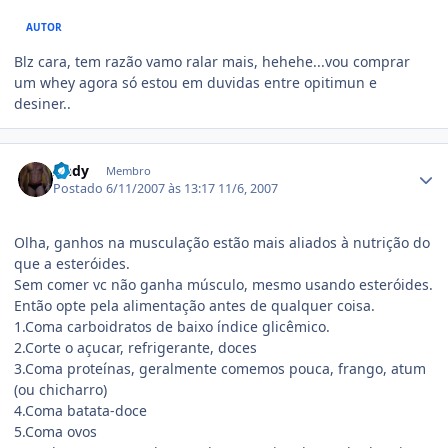
AUTOR
Blz cara, tem razão vamo ralar mais, hehehe...vou comprar
um whey agora só estou em duvidas entre opitimun e
desiner..
Estatísticas do autor
Andy
Membro
Postado
6/11/2007 às 13:17
11/6, 2007
Olha, ganhos na musculação estão mais aliados à nutrição do
que a esteróides.
Sem comer vc não ganha músculo, mesmo usando esteróides.
Então opte pela alimentação antes de qualquer coisa.
1.Coma carboidratos de baixo índice glicêmico.
2.Corte o açucar, refrigerante, doces
3.Coma proteínas, geralmente comemos pouca, frango, atum
(ou chicharro)
4.Coma batata-doce
5.Coma ovos