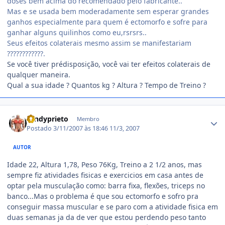
doses bem acima do recomendado pelo fabricante..
Mas e se usada bem moderadamente sem esperar grandes
ganhos especialmente para quem é ectomorfo e sofre para
ganhar alguns quilinhos como eu,rsrsrs..
Seus efeitos colaterais mesmo assim se manifestariam
????????????.
Se você tiver prédisposição, você vai ter efeitos colaterais de
qualquer maneira.
Qual a sua idade ? Quantos kg ? Altura ? Tempo de Treino ?
Estatísticas do autor
rondyprieto
Membro
Postado
3/11/2007 às 18:46
11/3, 2007
AUTOR
Idade 22, Altura 1,78, Peso 76Kg, Treino a 2 1/2 anos, mas
sempre fiz atividades fisicas e exercicios em casa antes de
optar pela musculação como: barra fixa, flexões, triceps no
banco...Mas o problema é que sou ectomorfo e sofro pra
conseguir massa muscular e se paro com a atividade fisica em
duas semanas ja da de ver que estou perdendo peso tanto