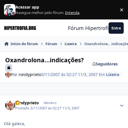
Ir para conteúdo
Acessar app
×
F
Navegue melhor pelo fórum.
Entenda
.
Fórum Hipertrofia.org
Entre
Início do fórum
Fórum
Lixeira
Oxandrolona...indicaçõ
Oxandrolona...indicações?
Seguidores
Por
rondyprieto
3/11/2007 às 02:27
11/3, 2007
Em
Lixeira
Estatísticas do autor
rondyprieto
Membro
Postado
3/11/2007 às 02:27
11/3, 2007
Olá galera,