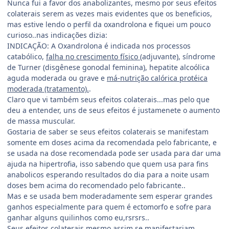
Nunca fui a favor dos anabolizantes, mesmo por seus efeitos
colaterais serem as vezes mais evidentes que os beneficios,
mas estive lendo o perfil da oxandrolona e fiquei um pouco
curioso..nas indicações dizia:
INDICAÇÃO: A Oxandrolona é indicada nos processos
catabólico,
falha no crescimento físico
(adjuvante), síndrome
de Turner (disgênese gonodal feminina), hepatite alcoólica
aguda moderada ou grave e
má-nutrição calórica protéica
moderada (tratamento).
.
Claro que vi também seus efeitos colaterais...mas pelo que
deu a entender, uns de seus efeitos é justamenete o aumento
de massa muscular.
Gostaria de saber se seus efeitos colaterais se manifestam
somente em doses acima da recomendada pelo fabricante, e
se usada na dose recomendada pode ser usada para dar uma
ajuda na hipertrofia, isso sabendo que quem usa para fins
anabolicos esperando resultados do dia para a noite usam
doses bem acima do recomendado pelo fabricante..
Mas e se usada bem moderadamente sem esperar grandes
ganhos especialmente para quem é ectomorfo e sofre para
ganhar alguns quilinhos como eu,rsrsrs..
Seus efeitos colaterais mesmo assim se manifestariam