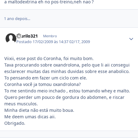
a maltodextrina eh no pos-treino,neh nao ?
1 ano depois...
Estatísticas do autor
murilo321
Membro
Postado
17/02/2009 às 14:37
02/17, 2009
Viixii, esse post do Coronha, foi muito bom.
Tava procurando sobre oxandrolona, pelo que li aii consegui
esclarecer muitas das minhas duvidas sobre esse anabolico.
To pensando em fazer um ciclo com ele.
Coronha você ja tomou oxandrolona?
To me sentindo meio inchado , estou tomando whey e malto.
Quero perder um pouco de gordura do abdomen, e riscar
meus musculos.
Minha dieta não está muito boua.
Me deem umas dicas aii.
Obrigado.