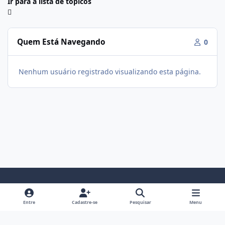
Ir para a lista de tópicos
Quem Está Navegando
0
Nenhum usuário registrado visualizando esta página.
Modo Claro
Modo Escuro
Preferência do Sistema
f
i
Entre
Cadastre-se
Pesquisar
Menu
a
n
Política De Privacidade
Contato
Cookies
c
s