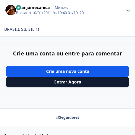
Estatísticas do autor
laranjamecanica
Membro
Postado
10/01/2011 às 19:40
01/10, 2011
BRASIIL SIL SIL rs
Crie uma conta ou entre para comentar
Crie uma nova conta
Entrar Agora
Seguidores