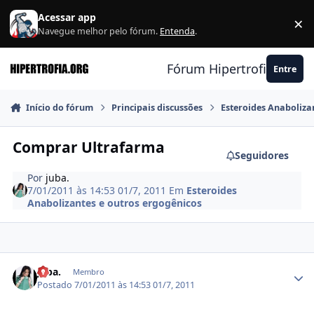
Ir para conteúdo
Acessar app
×
F
Navegue melhor pelo fórum.
Entenda
.
Fórum Hipertrofia.org
Entre
Início do fórum
Principais discussões
Esteroides Anaboliza
Comprar Ultrafarma
Seguidores
Por
juba.
7/01/2011 às 14:53
01/7, 2011
Em
Esteroides
Anabolizantes e outros ergogênicos
Estatísticas do autor
juba.
Membro
Postado
7/01/2011 às 14:53
01/7, 2011