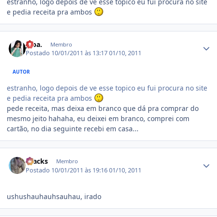
estranho, logo depois de ve esse topico eu fui procura no site
e pedia receita pra ambos
Estatísticas do autor
juba.
Membro
Postado
10/01/2011 às 13:17
01/10, 2011
AUTOR
estranho, logo depois de ve esse topico eu fui procura no site
e pedia receita pra ambos
pede receita, mas deixa em branco que dá pra comprar do
mesmo jeito hahaha, eu deixei em branco, comprei com
cartão, no dia seguinte recebi em casa...
Estatísticas do autor
Kracks
Membro
Postado
10/01/2011 às 19:16
01/10, 2011
ushushauhauhsauhau, irado