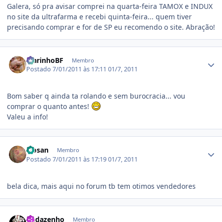
Galera, só pra avisar comprei na quarta-feira TAMOX e INDUX
no site da ultrafarma e recebi quinta-feira... quem tiver
precisando comprar e for de SP eu recomendo o site. Abração!
Estatísticas do autor
MarinhoBF
Membro
Postado
7/01/2011 às 17:11
01/7, 2011
Bom saber q ainda ta rolando e sem burocracia... vou
comprar o quanto antes!
Valeu a info!
Estatísticas do autor
rrosan
Membro
Postado
7/01/2011 às 17:19
01/7, 2011
bela dica, mais aqui no forum tb tem otimos vendedores
Estatísticas do autor
Budazenho
Membro