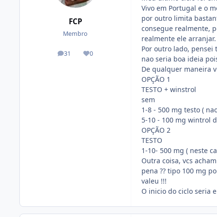
Vivo em Portugal e o m
por outro limita basta
FCP
consegue realmente, po
Membro
realmente ele arranjar.
Por outro lado, pensei
31
0
posts
Reputação
nao seria boa ideia po
De qualquer maneira vo
OPÇÃO 1
TESTO + winstrol
sem
1-8 - 500 mg testo ( n
5-10 - 100 mg wintrol 
OPÇÃO 2
TESTO
1-10- 500 mg ( neste c
Outra coisa, vcs acha
pena ?? tipo 100 mg p
valeu !!!
O inicio do ciclo seria