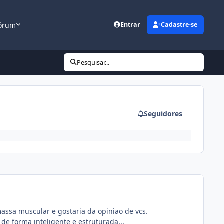
órum
Entrar
Cadastre-se
Pesquisar...
Seguidores
ssa muscular e gostaria da opiniao de vcs.
de forma inteligente e estruturada...