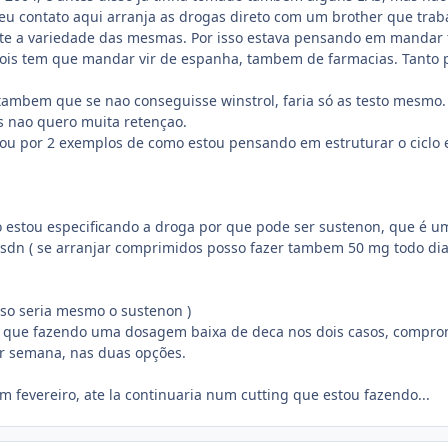
eu contato aqui arranja as drogas direto com um brother que trab
nte a variedade das mesmas. Por isso estava pensando em mandar te
is tem que mandar vir de espanha, tambem de farmacias. Tanto pod
 tambem que se nao conseguisse winstrol, faria só as testo mesmo
is nao quero muita retençao.
u por 2 exemplos de como estou pensando em estruturar o ciclo e
ao estou especificando a droga por que pode ser sustenon, que é u
dsdn ( se arranjar comprimidos posso fazer tambem 50 mg todo dia
aso seria mesmo o sustenon )
m que fazendo uma dosagem baixa de deca nos dois casos, comprom
or semana, nas duas opções.
 em fevereiro, ate la continuaria num cutting que estou fazendo...