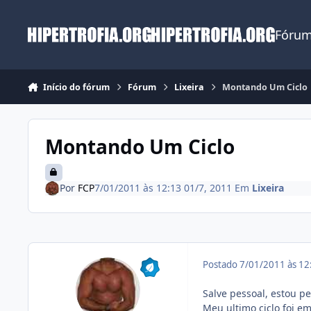
Ir para conteúdo
Fórum
Início do fórum
Fórum
Lixeira
Montando Um Ciclo
Montando Um Ciclo
Por
FCP
7/01/2011 às 12:13
01/7, 2011
Em
Lixeira
Postado
7/01/2011 às 1
Salve pessoal, estou 
Meu ultimo ciclo foi e