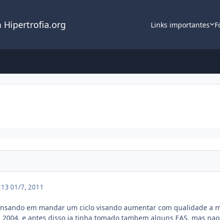
 Hipertrofia.org
Links importantes
F
2:13
01/7, 2011
pensando em mandar um ciclo visando aumentar com qualidade a ma
m 2004, e antes disso ja tinha tomado tambem alguns EAS, mas nao 