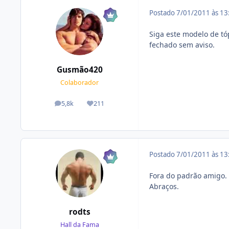
Postado
7/01/2011 às 1
Siga este modelo de tóp
fechado sem aviso.
Gusmão420
Colaborador
5,8k
211
posts
Reputação
Postado
7/01/2011 às 1
Fora do padrão amigo.
Abraços.
rodts
Hall da Fama