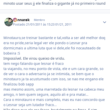
minoto usar seus jj ele finaliza o gigante já no primeiro round
Estatísticas do autor
Ðannarøk
Membro
Postado
21/01/2011 às 15:23
01/21, 2011
Minotauro,se treinar bastante e tal,volta a ser até melhor doq
era no pride,seria legal ver ele pondo o Lesnar pra
dormir,mais a ultima luta que vi dele,ele foi nocauteado de
bobeira :S
Impossível. Ele virou queixo de vridu.
tem nego falando que lesnar é fraco
ta viajando, no meu ponto de vista, ele e um cara grande, so
de ver o cara o adversario ja se intimida, se bem que o
minotauro ja ta acustumado com isso, se nao me engano ele
finalizou bob sapp
mas mesmo assim, uma marretada do lesnar na cabeca meu
amigo, n tem quem segure, aquilo ali e pra matar...
Cara o minotauro e mais completo, mas eu nao concordo que
o Lesnar seja um lutador fraco...
Não disse que ele era Fraco, brutalmente na força. E sim