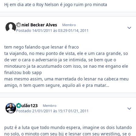
Hj em dia ate o Roy Nelson é jogo ruim pro minota
Estatísticas do autor
Daniel Becker Alves
Membro
Postado
14/01/2011 às 03:29
01/14, 2011
tem nego falando que lesnar é fraco
ta viajando, no meu ponto de vista, ele e um cara grande, so
de ver o cara o adversario ja se intimida, se bem que o
minotauro ja ta acustumado com isso, se nao me engano ele
finalizou bob sapp
mas mesmo assim, uma marretada do lesnar na cabeca meu
amigo, n tem quem segure, aquilo ali e pra matar...
Estatísticas do autor
Paulão123
Membro
Postado
21/01/2011 às 15:17
01/21, 2011
putz é a luta que todo mundo espera, imagine os dois lutando
no solo, o minoto com seu bjj e lesnar com seu wrestling, se o