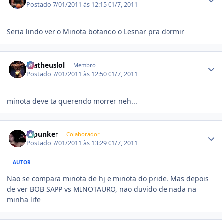
Postado
7/01/2011 às 12:15
01/7, 2011
Seria lindo ver o Minota botando o Lesnar pra dormir
Estatísticas do autor
matheuslol
Membro
Postado
7/01/2011 às 12:50
01/7, 2011
minota deve ta querendo morrer neh...
Estatísticas do autor
Dipunker
Colaborador
Postado
7/01/2011 às 13:29
01/7, 2011
AUTOR
Nao se compara minota de hj e minota do pride. Mas depois
de ver BOB SAPP vs MINOTAURO, nao duvido de nada na
minha life