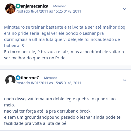
Estatísticas do autor
laranjamecanica
Membro
Postado
8/01/2011 às 15:25
01/8, 2011
Minotauro,se treinar bastante e tal,volta a ser até melhor doq
era no pride,seria legal ver ele pondo o Lesnar pra
dormir,mais a ultima luta que vi dele,ele foi nocauteado de
bobeira :S
Eu torço por ele, é brazuca e talz, mas acho dificil ele voltar a
ser melhor do que era no Pride.
Estatísticas do autor
GuilhermeC
Membro
Postado
8/01/2011 às 15:45
01/8, 2011
nada disso, vai toma um doble leg e quebra o quadril ao
meio.
nao vai ter força até lá pra derrubar o brock
e sem um groundandpound pesado o lesnar ainda pode te
facilidade pra volta a luta de pé.