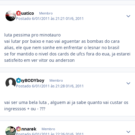
Estatísticas do autor
aquatico
Membro
Postado
6/01/2011 às 21:21
01/6, 2011
luta pessima pro minotauro
vai lutar por baixo e nao vai aguentar as bombas do cara
alias, ele que nem sonhe em enfrentar o lesnar no brasil
se for mantido o nivel dos cards de ufcs fora do eua, ja estarei
satisfeito em ver vitor ou anderson
Estatísticas do autor
PlayBODYboy
Membro
Postado
6/01/2011 às 21:28
01/6, 2011
vai ser uma bela luta , alguem ai ja sabe quanto vai custar os
ingresssos + ou - ???
Estatísticas do autor
Ðannarøk
Membro
Postado
6/01/2011 às 22:26
01/6, 2011