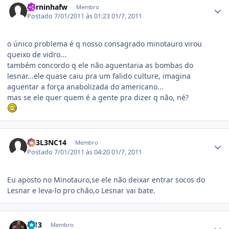
perninhafw
Membro
Postado
7/01/2011 às 01:23
01/7, 2011
o único problema é q nosso consagrado minotauro virou
queixo de vidro...
também concordo q ele não aguentaria as bombas do
lesnar...ele quase caiu pra um falido culture, imagina
aguentar a força anabolizada do americano...
mas se ele quer quem é a gente pra dizer q não, né?
Estatísticas do autor
3X3L3NC14
Membro
Postado
7/01/2011 às 04:20
01/7, 2011
Eu aposto no Minotauro,se ele não deixar entrar socos do
Lesnar e leva-lo pro chão,o Lesnar vai bate.
Estatísticas do autor
lp13
Membro