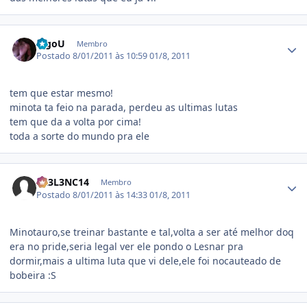
Estatísticas do autor
kigoU
Membro
Postado
8/01/2011 às 10:59
01/8, 2011
tem que estar mesmo!
minota ta feio na parada, perdeu as ultimas lutas
tem que da a volta por cima!
toda a sorte do mundo pra ele
Estatísticas do autor
3X3L3NC14
Membro
Postado
8/01/2011 às 14:33
01/8, 2011
Minotauro,se treinar bastante e tal,volta a ser até melhor doq
era no pride,seria legal ver ele pondo o Lesnar pra
dormir,mais a ultima luta que vi dele,ele foi nocauteado de
bobeira :S