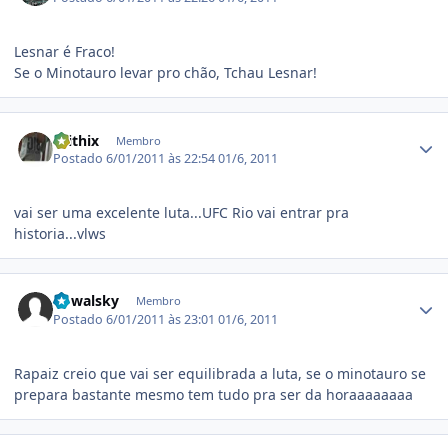
Lesnar é Fraco!
Se o Minotauro levar pro chão, Tchau Lesnar!
Estatísticas do autor
thithix
Membro
Postado
6/01/2011 às 22:54
01/6, 2011
vai ser uma excelente luta...UFC Rio vai entrar pra
historia...vlws
Estatísticas do autor
Kowalsky
Membro
Postado
6/01/2011 às 23:01
01/6, 2011
Rapaiz creio que vai ser equilibrada a luta, se o minotauro se
prepara bastante mesmo tem tudo pra ser da horaaaaaaaa
Estatísticas do autor