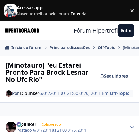
Ir para conteúdo
Acessar app
×
F
Navegue melhor pelo fórum.
Entenda
.
Fórum Hipertrofia.org
Entre
Início do fórum
Principais discussões
Off-Topic
[Minotau
[Minotauro] "eu Estarei
Pronto Para Brock Lesnar
Seguidores
No Ufc Rio"
Por
Dipunker
6/01/2011 às 21:00
01/6, 2011
Em
Off-Topic
Estatísticas do autor
Dipunker
Colaborador
Postado
6/01/2011 às 21:00
01/6, 2011