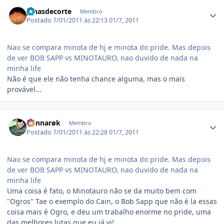
Estatísticas do autor
jonasdecorte
Membro
Postado
7/01/2011 às 22:13
01/7, 2011
Nao se compara minota de hj e minota do pride. Mas depois
de ver BOB SAPP vs MINOTAURO, nao duvido de nada na
minha life
Não é que ele não tenha chance alguma, mas o mais
provável...
Estatísticas do autor
Ðannarøk
Membro
Postado
7/01/2011 às 22:28
01/7, 2011
Nao se compara minota de hj e minota do pride. Mas depois
de ver BOB SAPP vs MINOTAURO, nao duvido de nada na
minha life
Uma coisa é fato, o Minotauro não se da muito bem com
"Ogros" Tae o exemplo do Cain, o Bob Sapp que não é la essas
coisa mais é Ogro, e deu um trabalho enorme no pride, uma
das melhores lutas que eu já vi!