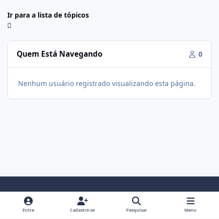
Ir para a lista de tópicos
Quem Está Navegando
0
Nenhum usuário registrado visualizando esta página.
Modo Claro
Modo Escuro
Preferência do Sistema
f
i
Entre
Cadastre-se
Pesquisar
Menu
a
n