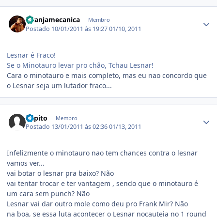
Estatísticas do autor
laranjamecanica
Membro
Postado
10/01/2011 às 19:27
01/10, 2011
Lesnar é Fraco!
Se o Minotauro levar pro chão, Tchau Lesnar!
Cara o minotauro e mais completo, mas eu nao concordo que
o Lesnar seja um lutador fraco...
Estatísticas do autor
Papito
Membro
Postado
13/01/2011 às 02:36
01/13, 2011
Infelizmente o minotauro nao tem chances contra o lesnar
vamos ver...
vai botar o lesnar pra baixo? Não
vai tentar trocar e ter vantagem , sendo que o minotauro é
um cara sem punch? Não
Lesnar vai dar outro mole como deu pro Frank Mir? Não
na boa, se essa luta acontecer o Lesnar nocauteia no 1 round