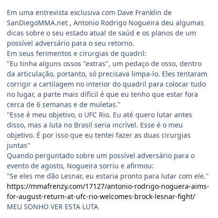
Em uma entrevista exclusiva com Dave Franklin de
SanDiegoMMA.net , Antonio Rodrigo Nogueira deu algumas
dicas sobre o seu estado atual de saúd e os planos de um
possível adversário para o seu retorno.
Em seus ferimentos e cirurgias de quadril:
"Eu tinha alguns ossos "extras", um pedaço de osso, dentro
da articulação, portanto, só precisava limpa-lo. Eles tentaram
corrigir a cartilagem no interior do quadril para colocar tudo
no lugar, a parte mais difícil é que eu tenho que estar fora
cerca de 6 semanas e de muletas."
"Esse é meu objetivo, o UFC Rio. Eu até quero lutar antes
disso, mas a luta no Brasil seria incrível. Esse é o meu
objetivo. É por isso que eu tentei fazer as duas cirurgias
juntas"
Quando perguntado sobre um possível adversário para o
evento de agosto, Nogueira sorriu e afirmou:
"Se eles me dão Lesnar, eu estaria pronto para lutar com ele."
https://mmafrenzy.com/17127/antonio-rodrigo-noguera-aims-
for-august-return-at-ufc-rio-welcomes-brock-lesnar-fight/
MEU SONHO VER ESTA LUTA