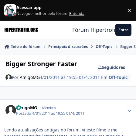
Ir para conteúdo
Acessar app
×
F
Navegue melhor pelo fórum.
Entenda
.
Fórum Hipertrofia.org
Entre
Início do fórum
Principais discussões
Off-Topic
Bigger S
Bigger Stronger Faster
Seguidores
Por
AmigoMG
4/01/2011 às 19:55
01/4, 2011
Em
Off-Topic
Estatísticas do autor
AmigoMG
Membro
Postado
4/01/2011 às 19:55
01/4, 2011
Lendo atualizações antigas no forum, vi este filme e me