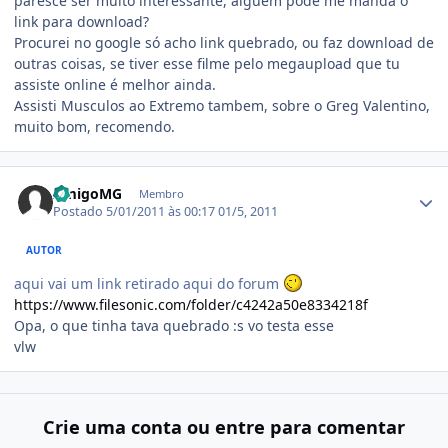
paresce ser muito interessante, alguem pode me manda o
link para download?
Procurei no google só acho link quebrado, ou faz download de
outras coisas, se tiver esse filme pelo megaupload que tu
assiste online é melhor ainda.
Assisti Musculos ao Extremo tambem, sobre o Greg Valentino,
muito bom, recomendo.
Estatísticas do autor
AmigoMG
Membro
Postado
5/01/2011 às 00:17
01/5, 2011
AUTOR
aqui vai um link retirado aqui do forum
https://www.filesonic.com/folder/c4242a50e8334218f
Opa, o que tinha tava quebrado :s vo testa esse
vlw
Crie uma conta ou entre para comentar