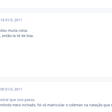
4:16
01/3, 2011
dou muita coisa.
, então ta td de boa.
3:00
01/3, 2011
tral que isso passa.
sentindo meio inchado, foi só matricular o coleman na natação que 