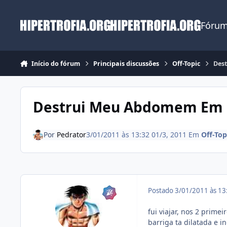
Ir para conteúdo
Fórum
Início do fórum
Principais discussões
Off-Topic
Des
Destrui Meu Abdomem Em 2 
Por
Pedrator
3/01/2011 às 13:32
01/3, 2011
Em
Off-Top
Postado
3/01/2011 às 1
fui viajar, nos 2 prim
barriga ta dilatada e i