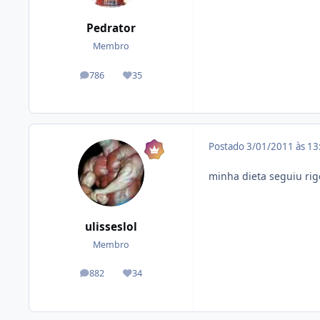
Pedrator
Membro
786
35
posts
Reputação
Postado
3/01/2011 às 1
minha dieta seguiu rig
ulisseslol
Membro
882
34
posts
Reputação