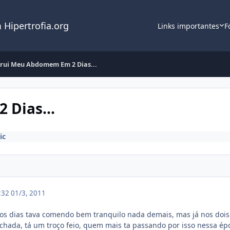
 Hipertrofia.org
Links importantes
F
trui Meu Abdomem Em 2 Dias...
Dias...
ic
3:32
01/3, 2011
eiros dias tava comendo bem tranquilo nada demais, mas já nos doi
nchada, tá um troço feio, quem mais ta passando por isso nessa épo