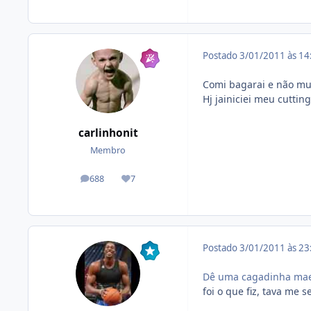
Postado
3/01/2011 às 1
Comi bagarai e não mu
Hj jainiciei meu cutting
carlinhonit
Membro
688
7
posts
Reputação
Postado
3/01/2011 às 2
Dê uma cagadinha maes
foi o que fiz, tava me 