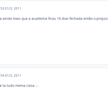
3:53
01/3, 2011
ara ainda mais que a academia ficou 10 dias fechada então o preju
3:54
01/3, 2011
 e ta tudo mema coisa .-.