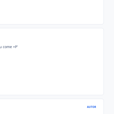
u come =P'
AUTOR