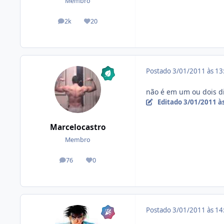
Membro
2k
20
posts
Reputação
Postado
3/01/2011 às 1
não é em um ou dois d
Editado
3/01/2011 à
Marcelocastro
Membro
76
0
posts
Reputação
Postado
3/01/2011 às 1