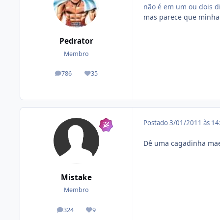
não é em um ou dois d
mas parece que minha b
Pedrator
Membro
786
35
posts
Reputação
Postado
3/01/2011 às 1
Dê uma cagadinha maes
Mistake
Membro
324
9
posts
Reputação