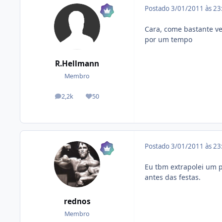
Postado
3/01/2011 às 2
Cara, come bastante ve
por um tempo
R.Hellmann
Membro
2,2k
50
posts
Reputação
Postado
3/01/2011 às 2
Eu tbm extrapolei um p
antes das festas.
rednos
Membro