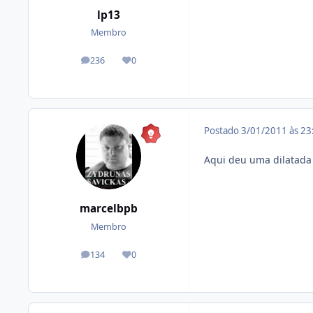
lp13
Membro
236
0
posts
Reputação
Postado
3/01/2011 às 2
Aqui deu uma dilatada
marcelbpb
Membro
134
0
posts
Reputação