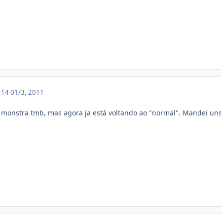
3:14
01/3, 2011
 monstra tmb, mas agora ja está voltando ao "normal". Mandei u