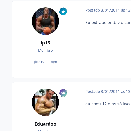
Postado
3/01/2011 às 1
Eu extrapolei tb viu c
lp13
Membro
236
0
posts
Reputação
Postado
3/01/2011 às 1
eu comi 12 dias só lixo
Eduardoo