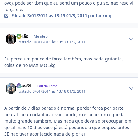
ovo), pode ser tbm que eu senti um pouco o pulso, nao resolvi
força ele.
Editado
3/01/2011 às 13:19
01/3, 2011
por fucking
Estatísticas do autor
Barão
Membro
Postado
3/01/2011 às 13:17
01/3, 2011
Eu perco um pouco de força também, mas nada gritante,
coisa de no MAXIMO 5kg
Estatísticas do autor
craw69
Hall da Fama
Postado
3/01/2011 às 13:18
01/3, 2011
A partir de 7 dias parado é normal perder forca por parte
neural, neuroadaptacao vai caindo, mas achei uma queda
muito grande tambem. Mas nada que deva se preocupar, em
geral mais 10 dias voce já está pegando o que pegava antes
SE nao tiver acontecido nada de pior ai