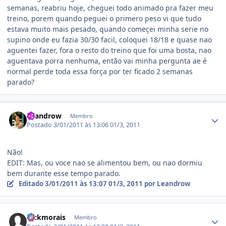
semanas, reabriu hoje, cheguei todo animado pra fazer meu
treino, porem quando peguei o primero peso vi que tudo
estava muito mais pesado, quando começei minha serie no
supino onde eu fazia 30/30 facil, coloquei 18/18 e quase nao
aguentei fazer, fora o resto do treino que foi uma bosta, nao
aguentava porra nenhuma, então vai minha pergunta ae é
normal perde toda essa força por ter ficado 2 semanas
parado?
Estatísticas do autor
Leandrow
Membro
Postado
3/01/2011 às 13:06
01/3, 2011
Não!
EDIT: Mas, ou voce nao se alimentou bem, ou nao dormiu
bem durante esse tempo parado.
Editado
3/01/2011 às 13:07
01/3, 2011
por Leandrow
Estatísticas do autor
hickmorais
Membro