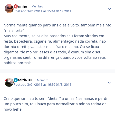
Estatísticas do autor
ravinho
Membro
Postado
3/01/2011 às 15:44
01/3, 2011
Normalmente quando paro uns dias e volto, também me sinto
"mais forte"
Mas realmente, se os dias passados seu foram virados em
festa, bebedeira, caganeira, alimentação nada correta, não
dormiu direito, vai estar mais fraco mesmo. Ou se ficou
digamos "de molho" esses dias todo, é comum sim o seu
organismo sentir uma diferença quando você volta ao seus
hábitos normais.
Estatísticas do autor
Stealth-UK
Membro
Postado
3/01/2011 às 16:19
01/3, 2011
Creio que sim, eu to sem "dietar" a umas 2 semanas e perdi
um pouco sim, tou louco para normalizar a minha rotina de
novo hehe.