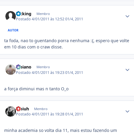
Estatísticas do autor
fucking
Membro
Postado
4/01/2011 às 12:52
01/4, 2011
AUTOR
ta foda, nao to guentando porra nenhuma :{, espero que volte
em 10 dias com o craw disse.
Estatísticas do autor
Bibiano
Membro
Postado
4/01/2011 às 19:23
01/4, 2011
a força diminui mas n tanto O_o
Estatísticas do autor
fabiuh
Membro
Postado
4/01/2011 às 19:28
01/4, 2011
minha academia so volta dia 11, mais estou fazendo um