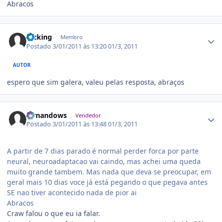
Abracos
Estatísticas do autor
fucking
Membro
Postado
3/01/2011 às 13:20
01/3, 2011
AUTOR
espero que sim galera, valeu pelas resposta, abraços
Estatísticas do autor
fernandows
Vendedor
Postado
3/01/2011 às 13:48
01/3, 2011
A partir de 7 dias parado é normal perder forca por parte
neural, neuroadaptacao vai caindo, mas achei uma queda
muito grande tambem. Mas nada que deva se preocupar, em
geral mais 10 dias voce já está pegando o que pegava antes
SE nao tiver acontecido nada de pior ai
Abracos
Craw falou o que eu ia falar.