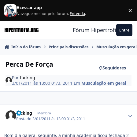
Ir para conteúdo
Acessar app
×
F
Navegue melhor pelo fórum.
Entenda
.
Fórum Hipertrofia.org
Entre
Início do fórum
Principais discussões
Musculação em geral
Perca De Força
Seguidores
Por
fucking
3/01/2011 às 13:00
01/3, 2011
Em
Musculação em geral
Estatísticas do autor
fucking
Membro
Postado
3/01/2011 às 13:00
01/3, 2011
Bom dia galera, seguinte, a minha academia ficou fechada 2