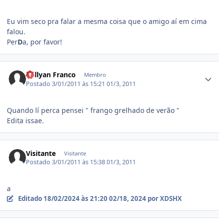
Eu vim seco pra falar a mesma coisa que o amigo aí em cima
falou.
Per
D
a, por favor!
Estatísticas do autor
Willyan Franco
Membro
Postado
3/01/2011 às 15:21
01/3, 2011
Quando lí perca pensei " frango grelhado de verão "
Edita issae.
Visitante
Visitante
Postado
3/01/2011 às 15:38
01/3, 2011
a
Editado
18/02/2024 às 21:20
02/18, 2024
por XDSHX