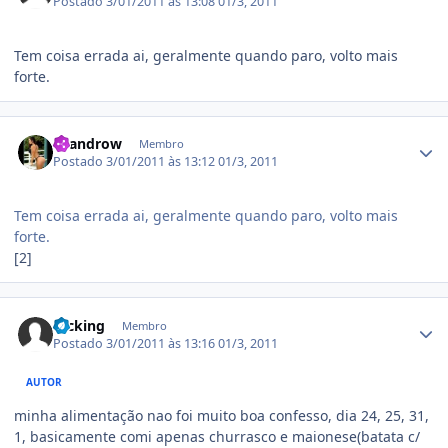
Postado
3/01/2011 às 13:08
01/3, 2011
Tem coisa errada ai, geralmente quando paro, volto mais
forte.
Estatísticas do autor
Leandrow
Membro
Postado
3/01/2011 às 13:12
01/3, 2011
Tem coisa errada ai, geralmente quando paro, volto mais
forte.
[2]
Estatísticas do autor
fucking
Membro
Postado
3/01/2011 às 13:16
01/3, 2011
AUTOR
minha alimentação nao foi muito boa confesso, dia 24, 25, 31,
1, basicamente comi apenas churrasco e maionese(batata c/