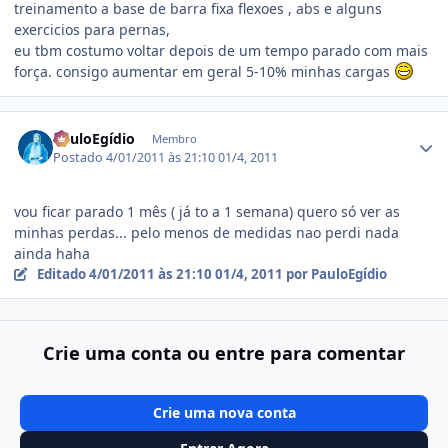
treinamento a base de barra fixa flexoes , abs e alguns
exercicios para pernas,
eu tbm costumo voltar depois de um tempo parado com mais
força. consigo aumentar em geral 5-10% minhas cargas
Estatísticas do autor
PauloEgídio
Membro
Postado
4/01/2011 às 21:10
01/4, 2011
vou ficar parado 1 mês ( já to a 1 semana) quero só ver as
minhas perdas... pelo menos de medidas nao perdi nada
ainda haha
Editado
4/01/2011 às 21:10
01/4, 2011
por PauloEgídio
Crie uma conta ou entre para comentar
Crie uma nova conta