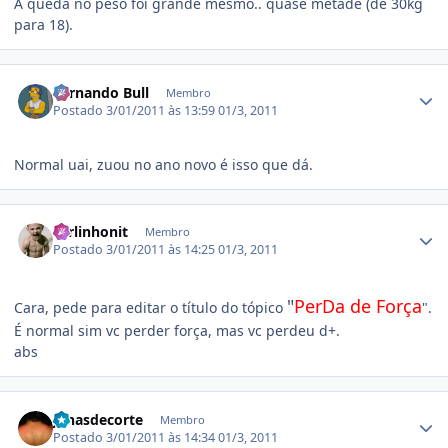
A queda no peso foi grande mesmo.. quase metade (de 30kg
para 18).
Estatísticas do autor
Fernando Bull
Membro
Postado
3/01/2011 às 13:59
01/3, 2011
Normal uai, zuou no ano novo é isso que dá.
Estatísticas do autor
carlinhonit
Membro
Postado
3/01/2011 às 14:25
01/3, 2011
"
PerDa de Força
Cara, pede para editar o título do tópico
".
É normal sim vc perder força, mas vc perdeu d+.
abs
Estatísticas do autor
jonasdecorte
Membro
Postado
3/01/2011 às 14:34
01/3, 2011