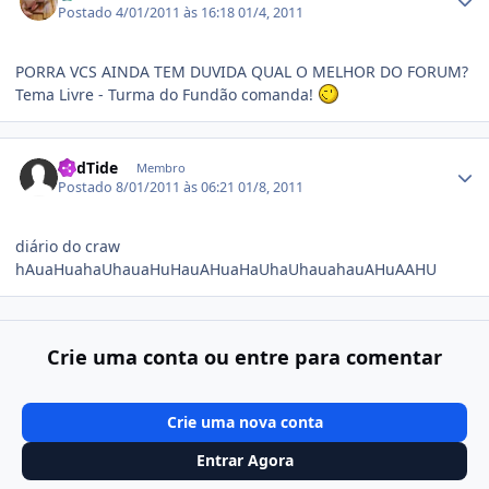
Postado
4/01/2011 às 16:18
01/4, 2011
PORRA VCS AINDA TEM DUVIDA QUAL O MELHOR DO FORUM?
Tema Livre - Turma do Fundão comanda!
Estatísticas do autor
RedTide
Membro
Postado
8/01/2011 às 06:21
01/8, 2011
diário do craw
hAuaHuahaUhauaHuHauAHuaHaUhaUhauahauAHuAAHU
Crie uma conta ou entre para comentar
Crie uma nova conta
Entrar Agora