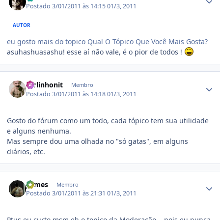
Postado
3/01/2011 às 14:15
01/3, 2011
AUTOR
eu gosto mais do topico Qual O Tópico Que Você Mais Gosta?
asuhashuasashu! esse aí não vale, é o pior de todos !
Estatísticas do autor
carlinhonit
Membro
Postado
3/01/2011 às 14:18
01/3, 2011
Gosto do fórum como um todo, cada tópico tem sua utilidade
e alguns nenhuma.
Mas sempre dou uma olhada no "só gatas", em alguns
diários, etc.
Estatísticas do autor
jeimes
Membro
Postado
3/01/2011 às 21:31
01/3, 2011
Ptus eu curto msm eh o topico da Moderação... pois eu nunca