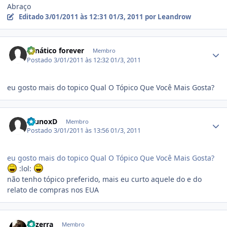
Abraço
Editado
3/01/2011 às 12:31
01/3, 2011
por Leandrow
Estatísticas do autor
Fanático forever
Membro
Postado
3/01/2011 às 12:32
01/3, 2011
eu gosto mais do topico Qual O Tópico Que Você Mais Gosta?
Estatísticas do autor
BrunoxD
Membro
Postado
3/01/2011 às 13:56
01/3, 2011
eu gosto mais do topico Qual O Tópico Que Você Mais Gosta?
:lol:
não tenho tópico preferido, mais eu curto aquele do e do
relato de compras nos EUA
Estatísticas do autor
Bezerra
Membro