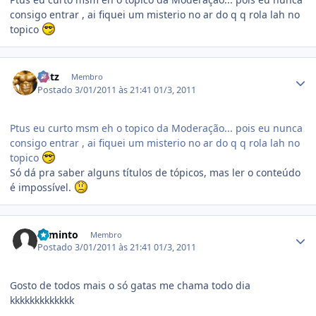
consigo entrar , ai fiquei um misterio no ar do q q rola lah no
topico
Estatísticas do autor
Fritz
Membro
Postado
3/01/2011 às 21:41
01/3, 2011
Ptus eu curto msm eh o topico da Moderação... pois eu nunca
consigo entrar , ai fiquei um misterio no ar do q q rola lah no
topico
Só dá pra saber alguns títulos de tópicos, mas ler o conteúdo
é impossível.
Estatísticas do autor
Faminto
Membro
Postado
3/01/2011 às 21:41
01/3, 2011
Gosto de todos mais o só gatas me chama todo dia
kkkkkkkkkkkkk