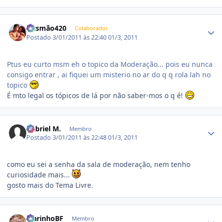
Estatísticas do autor
Gusmão420
Colaborador
Postado
3/01/2011 às 22:40
01/3, 2011
Ptus eu curto msm eh o topico da Moderação... pois eu nunca
consigo entrar , ai fiquei um misterio no ar do q q rola lah no
topico
É mto legal os tópicos de lá por não saber-mos o q é!
Estatísticas do autor
Gabriel M.
Membro
Postado
3/01/2011 às 22:48
01/3, 2011
como eu sei a senha da sala de moderação, nem tenho
curiosidade mais...
gosto mais do Tema Livre.
Estatísticas do autor
MarinhoBF
Membro