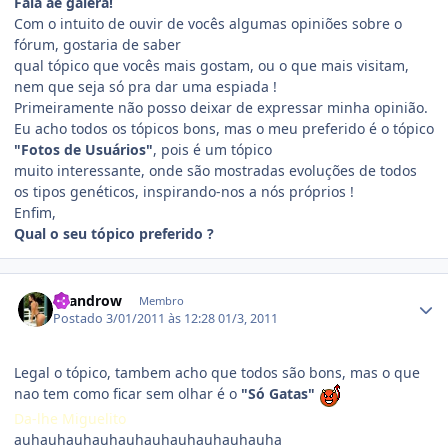
Fala aê galera!
Com o intuito de ouvir de vocês algumas opiniões sobre o
fórum, gostaria de saber
qual tópico que vocês mais gostam, ou o que mais visitam,
nem que seja só pra dar uma espiada !
Primeiramente não posso deixar de expressar minha opinião.
Eu acho todos os tópicos bons, mas o meu preferido é o tópico
"Fotos de Usuários"
, pois é um tópico
muito interessante, onde são mostradas evoluções de todos
os tipos genéticos, inspirando-nos a nós próprios !
Enfim,
Qual o seu tópico preferido ?
Estatísticas do autor
Leandrow
Membro
Postado
3/01/2011 às 12:28
01/3, 2011
Legal o tópico, tambem acho que todos são bons, mas o que
nao tem como ficar sem olhar é o
"Só Gatas"
Da-lhe Miguelito
auhauhauhauhauhauhauhauhauhauha