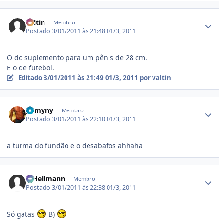
Estatísticas do autor
valtin
Membro
Postado
3/01/2011 às 21:48
01/3, 2011
O do suplemento para um pênis de 28 cm.
E o de futebol.
Editado
3/01/2011 às 21:49
01/3, 2011
por valtin
Estatísticas do autor
gemyny
Membro
Postado
3/01/2011 às 22:10
01/3, 2011
a turma do fundão e o desabafos ahhaha
Estatísticas do autor
R.Hellmann
Membro
Postado
3/01/2011 às 22:38
01/3, 2011
Só gatas
B)