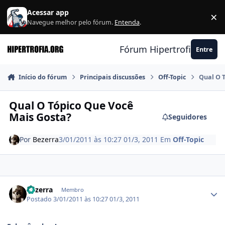
Ir para conteúdo
Acessar app
×
F
Navegue melhor pelo fórum.
Entenda
.
Fórum Hipertrofia.org
Entre
Início do fórum
Principais discussões
Off-Topic
Qual O 
Qual O Tópico Que Você
Mais Gosta?
Seguidores
Por
Bezerra
3/01/2011 às 10:27
01/3, 2011
Em
Off-Topic
Estatísticas do autor
Bezerra
Membro
Postado
3/01/2011 às 10:27
01/3, 2011