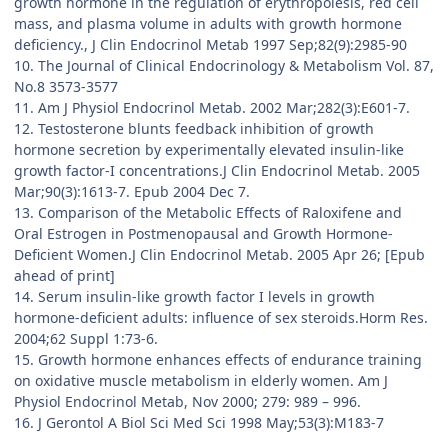
growth hormone in the regulation of erythropoiesis, red cell
mass, and plasma volume in adults with growth hormone
deficiency., J Clin Endocrinol Metab 1997 Sep;82(9):2985-90
10. The Journal of Clinical Endocrinology & Metabolism Vol. 87,
No.8 3573-3577
11. Am J Physiol Endocrinol Metab. 2002 Mar;282(3):E601-7.
12. Testosterone blunts feedback inhibition of growth
hormone secretion by experimentally elevated insulin-like
growth factor-I concentrations.J Clin Endocrinol Metab. 2005
Mar;90(3):1613-7. Epub 2004 Dec 7.
13. Comparison of the Metabolic Effects of Raloxifene and
Oral Estrogen in Postmenopausal and Growth Hormone-
Deficient Women.J Clin Endocrinol Metab. 2005 Apr 26; [Epub
ahead of print]
14. Serum insulin-like growth factor I levels in growth
hormone-deficient adults: influence of sex steroids.Horm Res.
2004;62 Suppl 1:73-6.
15. Growth hormone enhances effects of endurance training
on oxidative muscle metabolism in elderly women. Am J
Physiol Endocrinol Metab, Nov 2000; 279: 989 – 996.
16. J Gerontol A Biol Sci Med Sci 1998 May;53(3):M183-7