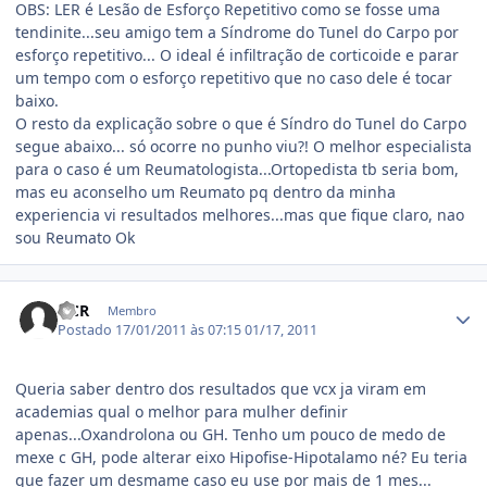
OBS: LER é Lesão de Esforço Repetitivo como se fosse uma
tendinite...seu amigo tem a Síndrome do Tunel do Carpo por
esforço repetitivo... O ideal é infiltração de corticoide e parar
um tempo com o esforço repetitivo que no caso dele é tocar
baixo.
O resto da explicação sobre o que é Síndro do Tunel do Carpo
segue abaixo... só ocorre no punho viu?! O melhor especialista
para o caso é um Reumatologista...Ortopedista tb seria bom,
mas eu aconselho um Reumato pq dentro da minha
experiencia vi resultados melhores...mas que fique claro, nao
sou Reumato Ok
Estatísticas do autor
NCR
Membro
Postado
17/01/2011 às 07:15
01/17, 2011
Queria saber dentro dos resultados que vcx ja viram em
academias qual o melhor para mulher definir
apenas...Oxandrolona ou GH. Tenho um pouco de medo de
mexe c GH, pode alterar eixo Hipofise-Hipotalamo né? Eu teria
que fazer um desmame caso eu use por mais de 1 mes...