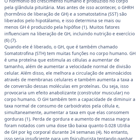
O hormônio do crescimento humano é produzido no corpo
pela glândula pituitária. Mas antes de isso acontecer, o GHRH
(hormônio de liberação de GH) e a somatostatina (SST) são
liberados pelo hipotálamo, e isso determina se mais ou
menos GH é produzido pela hipófise (1). Muitos fatores
influenciam na liberação de GH, incluindo nutrição e exercício
(6) (7).
Quando ele é liberado, o GH, que é também chamado
Somatotrofina (STH) tem muitas funções no corpo humano. GH
é uma proteína que estimula as células a aumentar de
tamanho, além de aumentar a velocidade normal de divisão
celular. Além disso, ele melhora a circulação de aminoácidos
através de membranas celulares e também aumenta a taxa a
de conversão dessas moléculas em proteínas. Ou seja, isso
provocaria um efeito anabolizante (construtor muscular) no
corpo humano. O GH também tem a capacidade de diminuir a
taxa normal de consumo de carboidratos pela célula e,
simultaneamente, aumentar a taxa em que elas consomem
gorduras (1). Perda de gordura e aumento de massa magra
foram notados com uma dose tão baixa quanto 0.028 UI/dia
de GH por kg corporal durante 24 semanas (4). No entanto,
isso seria insuficiente para um fisiculturista tentando ganhar