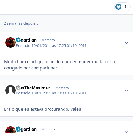
1
2 semanas depois...
Estatísticas do autor
Asgardian
Membro
Postado
10/01/2011 às 17:25
01/10, 2011
Muito bom o artigo, acho deu pra entender muita coisa,
obrigado por compartilhar
Estatísticas do autor
MaxTheMaximus
Membro
Postado
10/01/2011 às 20:00
01/10, 2011
Era o que eu estava procurando. Valeu!
Estatísticas do autor
Asgardian
Membro