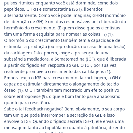
pulsos rítmicos enquanto você está dormindo, como dois
peptídeos, GHRH e somatostatina (SST), liberados
alternadamente. Como você pode imaginar, GHRH (hormônio
de liberação de GH) é um dos responsáveis pela liberação do
hormônio do crescimento. (E quem disse que os cientistas
têm uma forma esquisita para nomear as coisas…?) (1).
O hormônio do crescimento também tem a capacidade de
estimular a produção (ou reprodução, no caso de uma lesão)
da cartilagem. Isto, porém, exige a presença de uma
substância mediadora, a Somatomedina (IGF), que é liberada
a partir do fígado em resposta ao GH. O IGF, por sua vez,
realmente promove o crescimento das cartilagens (1).
Embora exija o IGF para crescimento da cartilagem, o GH é
capaz de estimular diretamente o alongamento do tecido
ósseo. (1), O GH também tem mostrado um efeito positivo
sobre eritropoiese (9), o que é bom tanto para anabolismo
quanto para resistência.
Sabe o tal feedback negativo? Bem, obviamente, o seu corpo
tem um que pode interromper a secreção de GH, e isso
envolve o IGF. Quando o fígado secreta IGF-1, ele envia uma
mensagem tanto ao hipotálamo quanto à pituitária, dizendo