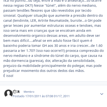
fica no punho...ou seja, entre a mão e o antebraço...só ocorre
nessa regiao OK?!) Nesse "túnel", além do nervo mediano,
passam tendões flexores que são revestidos por tecido
sinovial. Qualquer situação que aumente a pressão dentro do
canal (tendinite, LER, Artrite Reumatoide, bursite...o GH pode
gerar lesoes por aumentar estruturas osseas e tendoes, mas
isso seria mais em crianças que se encotram ainda em
desenvolvimento organico dessas areas, em adulto deve ser
bem mais difícil....afinal se em adulo fosse fácil quem é
baixinho poderia tomar GH aos 30 anos e iria crescer...de 1.60
passaria a ter 1.70?! Isso nao ocorre!!!) provoca compressão do
nervo mediano e a síndrome do túnel do carpo, que causa na
mão dormencia (paresia), dor, alteração da sensibilidade,
prejuizo da mobilidade principalmente do polegar, mas pode
prejudicar movimento dos outros dedos das mãos.
É isso!
Estatísticas do autor
NCR
Membro
Postado
17/01/2011 às 07:08
01/17, 2011