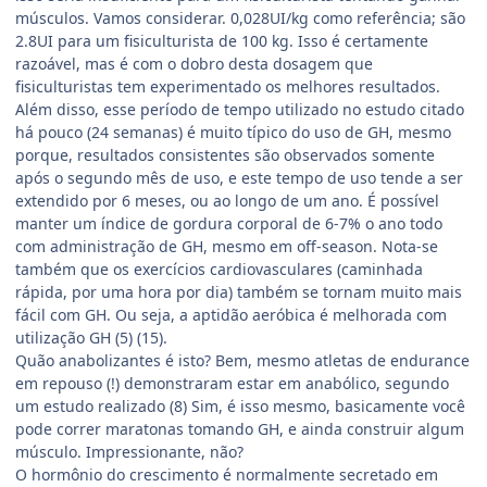
músculos. Vamos considerar. 0,028UI/kg como referência; são
2.8UI para um fisiculturista de 100 kg. Isso é certamente
razoável, mas é com o dobro desta dosagem que
fisiculturistas tem experimentado os melhores resultados.
Além disso, esse período de tempo utilizado no estudo citado
há pouco (24 semanas) é muito típico do uso de GH, mesmo
porque, resultados consistentes são observados somente
após o segundo mês de uso, e este tempo de uso tende a ser
extendido por 6 meses, ou ao longo de um ano. É possível
manter um índice de gordura corporal de 6-7% o ano todo
com administração de GH, mesmo em off-season. Nota-se
também que os exercícios cardiovasculares (caminhada
rápida, por uma hora por dia) também se tornam muito mais
fácil com GH. Ou seja, a aptidão aeróbica é melhorada com
utilização GH (5) (15).
Quão anabolizantes é isto? Bem, mesmo atletas de endurance
em repouso (!) demonstraram estar em anabólico, segundo
um estudo realizado (8) Sim, é isso mesmo, basicamente você
pode correr maratonas tomando GH, e ainda construir algum
músculo. Impressionante, não?
O hormônio do crescimento é normalmente secretado em