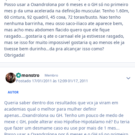
Posso usar a Oxandrolona por 6 meses e o GH só no primeiro
mes p da uma acelerada na definição muscular. Tenho 1.60m,
60 cintura, 92 quadril, 45 coxa, 72 torax/busto. Nao tenho
nenhuma barrinha, meu osso saco-iliaco ate aparece bem,
mas acho meu abdomen flacido quero que ele fique
rasgado....gostaria q ate o carnaal ele ja estivesse rasgado,
mas se isso for muito impossivel gostaria q ao menos ele ja
tivesse bem durinho...da pra alcançar isso como?
Obrigada!
Estatísticas do autor
bbmonstro
Membro
Postado
17/01/2011 às 12:09
01/17, 2011
AUTOR
Queria saber dentro dos resultados que vcx ja viram em
academias qual o melhor para mulher definir
apenas...Oxandrolona ou GH. Tenho um pouco de medo de
mexe c GH, pode alterar eixo Hipofise-Hipotalamo né? Eu teria
que fazer um desmame caso eu use por mais de 1 mes...
Posso usar a Oxandrolona por 6 meses e o GH só no primeiro