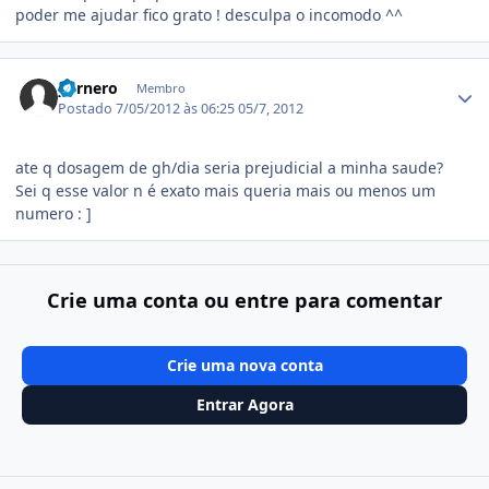
poder me ajudar fico grato ! desculpa o incomodo ^^
Estatísticas do autor
yurnero
Membro
Postado
7/05/2012 às 06:25
05/7, 2012
ate q dosagem de gh/dia seria prejudicial a minha saude?
Sei q esse valor n é exato mais queria mais ou menos um
numero : ]
Crie uma conta ou entre para comentar
Crie uma nova conta
Entrar Agora