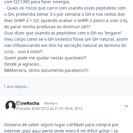
com CJC1395 para fazer sinergia.
- Quais os riscos que corro com usando esses peptideos com
o GH, pretendia tomar 3 x por semana o GH e nos restos dos
dias GHRP-2 + CJC (quando acabar o GHRP-2 passo a usar o 6),
de parar minha producao ou diminuir tal??
Ouvi dizer que usando os peptideos com o GH eu "engano"
meu corpo como se o GH sintetico fosse um GH natural, assim
nao influenciando em min ha secreção natural ao termino do
ciclo... isso é mito??
Quem pode me ajudar nestas questoes??
Desde ja agraceo..
BBMonstro, otimo documento parabens!!!!
1 ano depois...
Estatísticas do autor
LeowRocha
Membro
Postado
4/05/2012 às 21:31
05/4, 2012
Gostaria de saber algum lugar confiável para compra por
internet ,pois aqui perto onde moro é mt dificil achar ! se