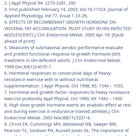
2. J Appl Physiol 94: 2273-2281, 200
3. First published February 14, 2003; doi:10.11523. Journal of
Applied Physiology, Vol 77, Issue 1 23-29,
4. EFFECTS OF RECOMBINANT GROWTH HORMONE ON
VISCERAL FAT ACCUMULATION: PILOT STUDY IN HIV-INFECTED
ADOLESCENTS.J Clin Endocrinol Metab. 2005 Apr 19; [Epub
ahead of print]
5. Measures of submaximal aerobic performance evaluate
and predict functional response to growth hormone (GH)
treatment in GH-deficient adults. J Clin Endocrinol Metab.
1999 Dec;84(12):4570-7.
6. Hormonal responses to consecutive days of heavy-
resistance exercise with or without nutritional
supplementation. J Appl Physiol, Oct 1998; 85: 1544 – 1555.
7. Hormonal and growth factor responses to heavy resistance
exercise protocolsJ Appl Physiol, Oct 1990; 69: 1442 – 1450
8. High dose growth hormone exerts an anabolic effect at rest
and during exercise in endurance-trained athletes.J Clin
Endocrinol Metab. 2003 Nov;88(11):5221-6.
9. Christ ER, Cummings MH, Westwood NB, Sawyer BM,
Pearson TC, Sonksen PH, Russell-Jones DL. The importance of