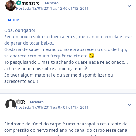
bbmonstro
Membro
Postado
13/01/2011 às 12:40
01/13, 2011
AUTOR
Opa, obrigado!
Sei um pouco sobre a doença em si, meu amigo tem ela e teve
de parar de tocar baixo...
Gostaria de saber mesmo como ela aparece no ciclo de hgh,
se aparece com muita frequência etc etc
To pesquisando... mas to achando quase nada relacionado...
acha-se bem mais sobre a doença em sí!
Se tiver algum material e quiser me disponibilizar eu
acrescento aqui!
Estatísticas do autor
NCR
Membro
Postado
17/01/2011 às 07:01
01/17, 2011
Síndrome do túnel do carpo é uma neuropatia resultante da
compressão do nervo mediano no canal do carpo (esse canal