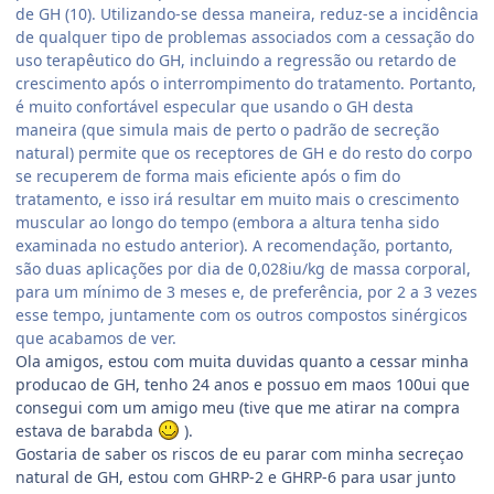
de GH (10). Utilizando-se dessa maneira, reduz-se a incidência
de qualquer tipo de problemas associados com a cessação do
uso terapêutico do GH, incluindo a regressão ou retardo de
crescimento após o interrompimento do tratamento. Portanto,
é muito confortável especular que usando o GH desta
maneira (que simula mais de perto o padrão de secreção
natural) permite que os receptores de GH e do resto do corpo
se recuperem de forma mais eficiente após o fim do
tratamento, e isso irá resultar em muito mais o crescimento
muscular ao longo do tempo (embora a altura tenha sido
examinada no estudo anterior). A recomendação, portanto,
são duas aplicações por dia de 0,028iu/kg de massa corporal,
para um mínimo de 3 meses e, de preferência, por 2 a 3 vezes
esse tempo, juntamente com os outros compostos sinérgicos
que acabamos de ver.
Ola amigos, estou com muita duvidas quanto a cessar minha
producao de GH, tenho 24 anos e possuo em maos 100ui que
consegui com um amigo meu (tive que me atirar na compra
estava de barabda
).
Gostaria de saber os riscos de eu parar com minha secreçao
natural de GH, estou com GHRP-2 e GHRP-6 para usar junto