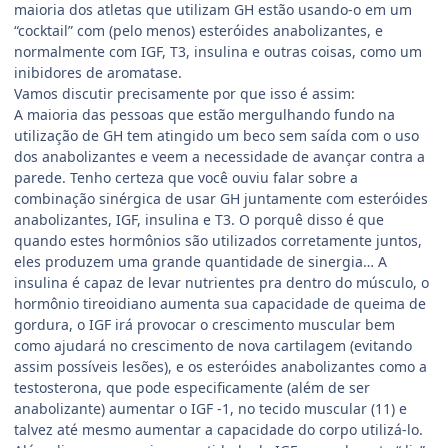
maioria dos atletas que utilizam GH estão usando-o em um
“cocktail” com (pelo menos) esteróides anabolizantes, e
normalmente com IGF, T3, insulina e outras coisas, como um
inibidores de aromatase.
Vamos discutir precisamente por que isso é assim:
A maioria das pessoas que estão mergulhando fundo na
utilização de GH tem atingido um beco sem saída com o uso
dos anabolizantes e veem a necessidade de avançar contra a
parede. Tenho certeza que você ouviu falar sobre a
combinação sinérgica de usar GH juntamente com esteróides
anabolizantes, IGF, insulina e T3. O porquê disso é que
quando estes hormônios são utilizados corretamente juntos,
eles produzem uma grande quantidade de sinergia… A
insulina é capaz de levar nutrientes pra dentro do músculo, o
hormônio tireoidiano aumenta sua capacidade de queima de
gordura, o IGF irá provocar o crescimento muscular bem
como ajudará no crescimento de nova cartilagem (evitando
assim possíveis lesões), e os esteróides anabolizantes como a
testosterona, que pode especificamente (além de ser
anabolizante) aumentar o IGF -1, no tecido muscular (11) e
talvez até mesmo aumentar a capacidade do corpo utilizá-lo.