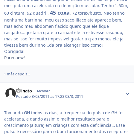
mes p da uma acelerada na definição muscular. Tenho 1.60m,
45 coxa
60 cintura, 92 quadril,
, 72 torax/busto. Nao tenho
nenhuma barrinha, meu osso saco-iliaco ate aparece bem,
mas acho meu abdomen flacido quero que ele fique
rasgado....gostaria q ate o carnaal ele ja estivesse rasgado,
mas se isso for muito impossivel gostaria q ao menos ele ja
tivesse bem durinho...da pra alcançar isso como?
Obrigada!
Parei aew!
1 mês depois...
Estatísticas do autor
guinato
Membro
Postado
3/03/2011 às 17:23
03/3, 2011
Tomando GH todos os dias, a frequencia do pulso de GH foi
acelerada, e dando assim o melhor resultado para o
crescimento (altura) em crianças com esta deficiência… Esse
pulso é necessário para o bom funcionamento dos receptores