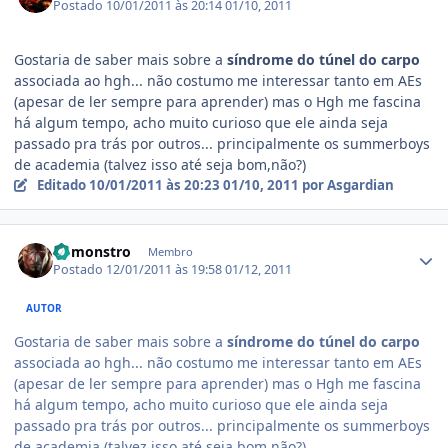
Postado
10/01/2011 às 20:14
01/10, 2011
Gostaria de saber mais sobre a
síndrome do túnel do carpo
associada ao hgh... não costumo me interessar tanto em AEs
(apesar de ler sempre para aprender) mas o Hgh me fascina
há algum tempo, acho muito curioso que ele ainda seja
passado pra trás por outros... principalmente os summerboys
de academia (talvez isso até seja bom,não?)
Editado
10/01/2011 às 20:23
01/10, 2011
por Asgardian
Estatísticas do autor
bbmonstro
Membro
Postado
12/01/2011 às 19:58
01/12, 2011
AUTOR
Gostaria de saber mais sobre a
síndrome do túnel do carpo
associada ao hgh... não costumo me interessar tanto em AEs
(apesar de ler sempre para aprender) mas o Hgh me fascina
há algum tempo, acho muito curioso que ele ainda seja
passado pra trás por outros... principalmente os summerboys
de academia (talvez isso até seja bom,não?)