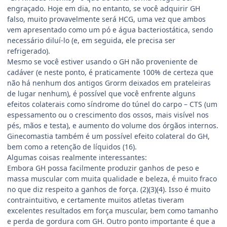
engraçado. Hoje em dia, no entanto, se você adquirir GH
falso, muito provavelmente será HCG, uma vez que ambos
vem apresentado como um pó e água bacteriostática, sendo
necessário diluí-lo (e, em seguida, ele precisa ser
refrigerado).
Mesmo se você estiver usando o GH não proveniente de
cadáver (e neste ponto, é praticamente 100% de certeza que
não há nenhum dos antigos Grorm deixados em prateleiras
de lugar nenhum), é possível que você enfrente alguns
efeitos colaterais como síndrome do túnel do carpo – CTS (um
espessamento ou o crescimento dos ossos, mais visível nos
pés, mãos e testa), e aumento do volume dos órgãos internos.
Ginecomastia também é um possível efeito colateral do GH,
bem como a retenção de líquidos (16).
Algumas coisas realmente interessantes:
Embora GH possa facilmente produzir ganhos de peso e
massa muscular com muita qualidade e beleza, é muito fraco
no que diz respeito a ganhos de força. (2)(3)(4). Isso é muito
contraintuitivo, e certamente muitos atletas tiveram
excelentes resultados em força muscular, bem como tamanho
e perda de gordura com GH. Outro ponto importante é que a