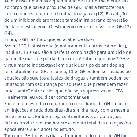
Além disso, uma maior quantidade de IGF normalmente “diz”
ao corpo que pare a produção de GH… Mas a testosterona
interrompe esta parte do feedback negativo (12)! E a adição
de um inibidor de aromatase também irá parar a conversão
desta em estrogênio. O estrogênio reduz os níveis de IGF (13)
(14).
Enfim, o GH faz tudo que eu acabei de dizer!
Assim, IGF, testosterona (e naturalmente outros esteróides),
insulina, T3 e GH, são a perfeita combinação para um ciclo de
ganho de massa e perda de gordura! Sabe o que mais? GH é
virtualmente indetectável em qualquer tipo de antidoping
feito atualmente. GH, Insulina, T3 e IGF podem ser usados por
aqueles são sujeitos a testes de drogas e também podem ser
utilizados com segurança por aqueles que pretendem fazer
uma “ponte” entre ciclos que não seja supressiva ao HTPA.
Finalmente, eu vou dizer como tomar GH!
Foi feito um estudo comparando o uso diário de GH e o uso
em injeções a cada dois dias (dia sim dia não), com a mesma
dose semanal. Embora seja contraintuitivo, as aplicações
diárias produziram melhor crescimento total das crianças (na
época entre 2 e 4 anos) do estudo.
Tomando GH todos os dias, a frequencia do pulso de GH foi