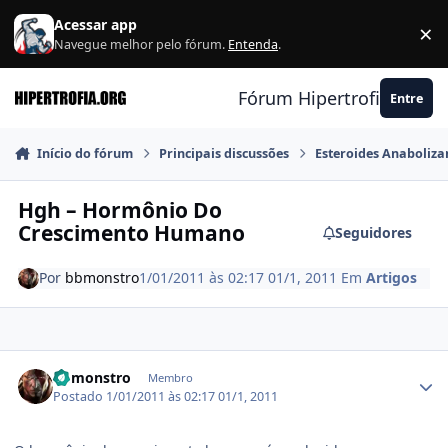
Ir para conteúdo
Acessar app
×
F
Navegue melhor pelo fórum.
Entenda
.
Fórum Hipertrofia.org
Entre
Início do fórum
Principais discussões
Esteroides Anaboliza
Hgh – Hormônio Do
Crescimento Humano
Seguidores
Por
bbmonstro
1/01/2011 às 02:17
01/1, 2011
Em
Artigos
Estatísticas do autor
bbmonstro
Membro
Postado
1/01/2011 às 02:17
01/1, 2011