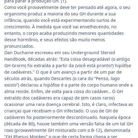
para parar a produção GH. (1).
Como você provavelmente deve ter pensado até agora, o seu
organismo produz a maioria do seu GH durante a sua
infância, quando você está experimentando surtos de
crescimento. À medida que você vai envelhecendo, no
entanto, o corpo acaba produzindo menores quantidades
desse hormônio, e seus efeitos são muito menos
pronunciados.
Dan Duchaine escreveu em seu Underground Steroid
Handbook, décadas atrás: “Esta coisa desagradável (o antigo
GH Grorm) foi extraída a partir da (você está pronto?) hipófise
de cadáveres.” O que é um avanço a partir de um par de
séculos atrás, quando Descartes (o cara do “Penso, logo
existo”) declarou a hipófise é a parte do corpo humano onde a
alma reside. Enfim, de volta para coisa do cadáver… O GH
extraído dos cadáveres era capaz de (em casos raros)
ocasionar uma rara doença cerebral. Isto, é claro, infectava as
crianças que recebiam o GH infectado. O uso de GH de
cadáveres foi posteriormente descontinuado. Naquela época
(década de 80), houve também uma versão falsa de um tal GH
roxo (provavelmente GH misturado com o B-12), denominada
“GH Rhesus Monkey” o que de certa forma chega a ser