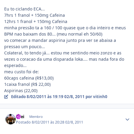
Eu to ciclando ECA...
7hrs 1 franol + 150mg Cafeina
12hrs 1 franol + 150mg Cafeina
minha pressão ta a 160 / 100 quase que o dia inteiro e meus
BPM nao baixam dos 80... (meu normal eh 50/60)
vo comecar a mandar aspirina junto pra ver se abaixa a
pressao um pouco...
Colateral, to tendo já... estou me sentindo meio zonzo e as
vezes o coracao da uma disparada loka.... mas nada fora do
esperado...
meu custo foi de:
60caps cafeina (R$13,00)
1caixa franol (R$ 22,00)
Aspirinas (22,00)
Editado
8/02/2011 às 19:19
02/8, 2011
por vitinh0
Estatísticas do autor
Drei
Membro
Postado
8/02/2011 às 20:28
02/8, 2011