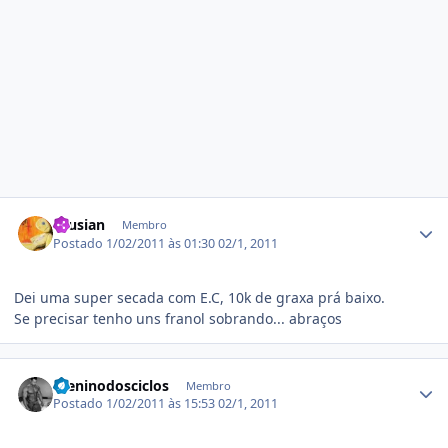
Estatísticas do autor
drusian
Membro
Postado
1/02/2011 às 01:30
02/1, 2011
Dei uma super secada com E.C, 10k de graxa prá baixo.
Se precisar tenho uns franol sobrando... abraços
Estatísticas do autor
meninodosciclos
Membro
Postado
1/02/2011 às 15:53
02/1, 2011