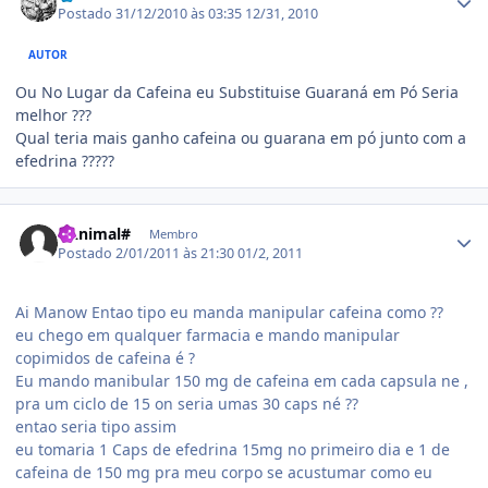
Postado
31/12/2010 às 03:35
12/31, 2010
AUTOR
Ou No Lugar da Cafeina eu Substituise Guaraná em Pó Seria
melhor ???
Qual teria mais ganho cafeina ou guarana em pó junto com a
efedrina ?????
Estatísticas do autor
#Animal#
Membro
Postado
2/01/2011 às 21:30
01/2, 2011
Ai Manow Entao tipo eu manda manipular cafeina como ??
eu chego em qualquer farmacia e mando manipular
copimidos de cafeina é ?
Eu mando manibular 150 mg de cafeina em cada capsula ne ,
pra um ciclo de 15 on seria umas 30 caps né ??
entao seria tipo assim
eu tomaria 1 Caps de efedrina 15mg no primeiro dia e 1 de
cafeina de 150 mg pra meu corpo se acustumar como eu