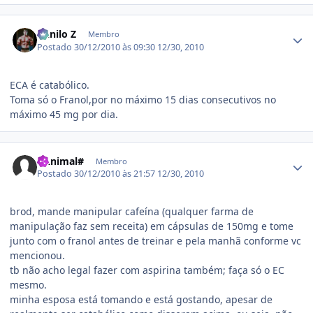
Estatísticas do autor
Danilo Z
Membro
Postado
30/12/2010 às 09:30
12/30, 2010
ECA é catabólico.
Toma só o Franol,por no máximo 15 dias consecutivos no
máximo 45 mg por dia.
Estatísticas do autor
#Animal#
Membro
Postado
30/12/2010 às 21:57
12/30, 2010
brod, mande manipular cafeína (qualquer farma de
manipulação faz sem receita) em cápsulas de 150mg e tome
junto com o franol antes de treinar e pela manhã conforme vc
mencionou.
tb não acho legal fazer com aspirina também; faça só o EC
mesmo.
minha esposa está tomando e está gostando, apesar de