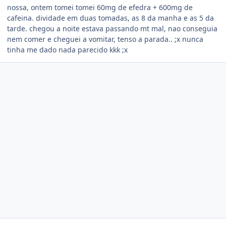
nossa, ontem tomei tomei 60mg de efedra + 600mg de
cafeina. dividade em duas tomadas, as 8 da manha e as 5 da
tarde. chegou a noite estava passando mt mal, nao conseguia
nem comer e cheguei a vomitar, tenso a parada.. ;x nunca
tinha me dado nada parecido kkk ;x
Estatísticas do autor