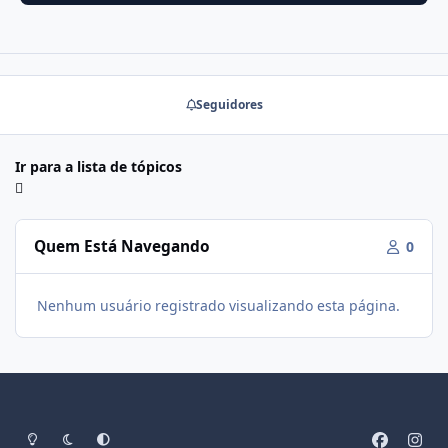
Seguidores
Ir para a lista de tópicos
Quem Está Navegando
0
Nenhum usuário registrado visualizando esta página.
Modo Claro
Modo Escuro
Preferência do Sistema
f
i