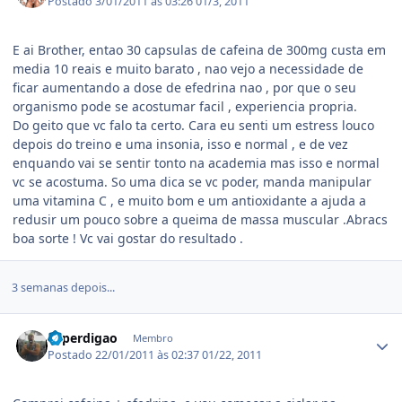
Postado
3/01/2011 às 03:26
01/3, 2011
E ai Brother, entao 30 capsulas de cafeina de 300mg custa em
media 10 reais e muito barato , nao vejo a necessidade de
ficar aumentando a dose de efedrina nao , por que o seu
organismo pode se acostumar facil , experiencia propria.
Do geito que vc falo ta certo. Cara eu senti um estress louco
depois do treino e uma insonia, isso e normal , e de vez
enquando vai se sentir tonto na academia mas isso e normal
vc se acostuma. So uma dica se vc poder, manda manipular
uma vitamina C , e muito bom e um antioxidante a ajuda a
redusir um pouco sobre a queima de massa muscular .Abracs
boa sorte ! Vc vai gostar do resultado .
3 semanas depois...
Estatísticas do autor
bcperdigao
Membro
Postado
22/01/2011 às 02:37
01/22, 2011