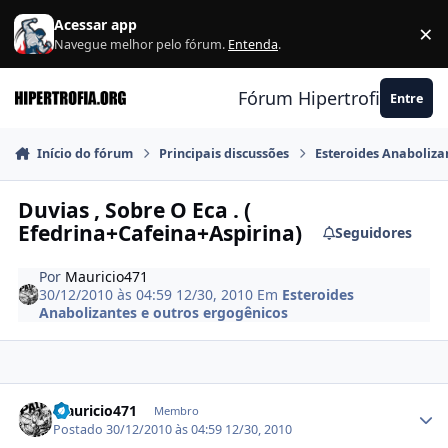
Ir para conteúdo
Acessar app
×
F
Navegue melhor pelo fórum.
Entenda
.
Fórum Hipertrofia.org
Entre
Início do fórum
Principais discussões
Esteroides Anaboliza
Duvias , Sobre O Eca . (
Efedrina+Cafeina+Aspirina)
Seguidores
Por
Mauricio471
30/12/2010 às 04:59
12/30, 2010
Em
Esteroides
Anabolizantes e outros ergogênicos
Estatísticas do autor
Mauricio471
Membro
Postado
30/12/2010 às 04:59
12/30, 2010