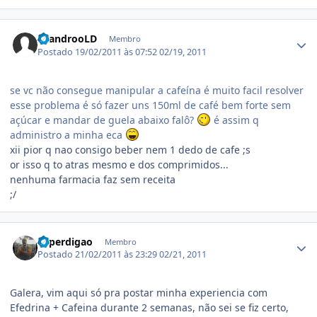
Estatísticas do autor
LeandrooLD
Membro
Postado
19/02/2011 às 07:52
02/19, 2011
se vc não consegue manipular a cafeína é muito facil resolver
esse problema é só fazer uns 150ml de café bem forte sem
açúcar e mandar de guela abaixo falô?
é assim q
administro a minha eca
xii pior q nao consigo beber nem 1 dedo de cafe ;s
or isso q to atras mesmo e dos comprimidos...
nenhuma farmacia faz sem receita
;/
Estatísticas do autor
bcperdigao
Membro
Postado
21/02/2011 às 23:29
02/21, 2011
Galera, vim aqui só pra postar minha experiencia com
Efedrina + Cafeina durante 2 semanas, não sei se fiz certo,