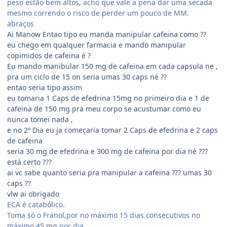
peso estão bem altos, acho que vale a pena dar uma secada
mesmo correndo o risco de perder um pouco de MM.
abraços
Ai Manow Entao tipo eu manda manipular cafeina como ??
eu chego em qualquer farmacia e mando manipular
copimidos de cafeina é ?
Eu mando manibular 150 mg de cafeina em cada capsula ne ,
pra um ciclo de 15 on seria umas 30 caps né ??
entao seria tipo assim
eu tomaria 1 Caps de efedrina 15mg no primeiro dia e 1 de
cafeina de 150 mg pra meu corpo se acustumar como eu
nunca tomei nada ,
e no 2º Dia eu ja começaria tomar 2 Caps de efedrina e 2 caps
de cafeina
seria 30 mg de efedrina e 300 mg de cafeina por dia né ???
está certo ???
ai vc sabe quanto seria pra manipular a cafeina ??? umas 30
caps ??
vlw ai obrigado
ECA é catabólico.
Toma só o Franol,por no máximo 15 dias consecutivos no
máximo 45 mg por dia.