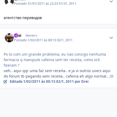
Postado
31/01/2011 às 22:23
01/31, 2011
агентство переводов
Estatísticas do autor
Drei
Membro
Postado
1/02/2011 às 00:13
02/1, 2011
Po to com um grande problema, eu nao consigo nenhuma
farmacia q manipule cafeina sem ter receita, como vc6
fizeram ?
ueh.. aqui qqr uma faz sem receita.. e ja vi outros users aqui
do forum tb pegando sem receita.. cafeina eh algo normal.. ;O
Editado
1/02/2011 às 00:13
02/1, 2011
por Drei