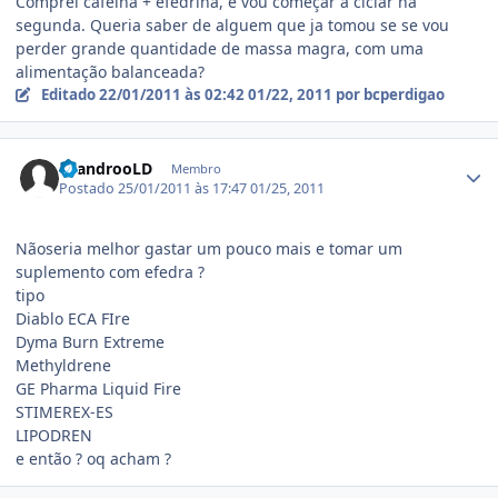
Comprei cafeina + efedrina, e vou começar a ciclar na
segunda. Queria saber de alguem que ja tomou se se vou
perder grande quantidade de massa magra, com uma
alimentação balanceada?
Editado
22/01/2011 às 02:42
01/22, 2011
por bcperdigao
Estatísticas do autor
LeandrooLD
Membro
Postado
25/01/2011 às 17:47
01/25, 2011
Nãoseria melhor gastar um pouco mais e tomar um
suplemento com efedra ?
tipo
Diablo ECA FIre
Dyma Burn Extreme
Methyldrene
GE Pharma Liquid Fire
STIMEREX-ES
LIPODREN
e então ? oq acham ?