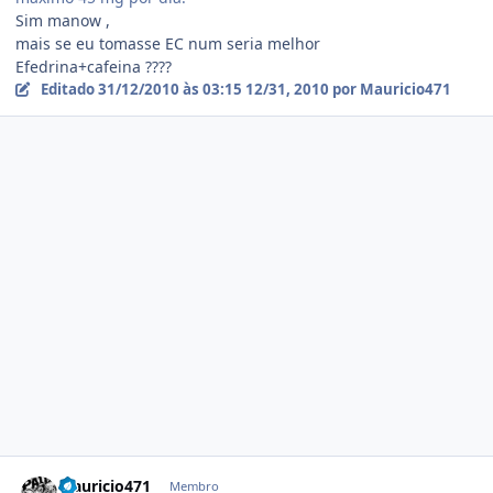
Sim manow ,
mais se eu tomasse EC num seria melhor
Efedrina+cafeina ????
Editado
31/12/2010 às 03:15
12/31, 2010
por Mauricio471
Estatísticas do autor
Mauricio471
Membro