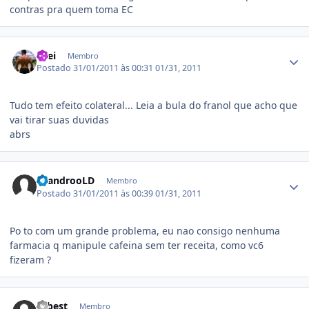
contras pra quem toma EC
Estatísticas do autor
Drei
Membro
Postado
31/01/2011 às 00:31
01/31, 2011
Tudo tem efeito colateral... Leia a bula do franol que acho que
vai tirar suas duvidas
abrs
Estatísticas do autor
LeandrooLD
Membro
Postado
31/01/2011 às 00:39
01/31, 2011
Po to com um grande problema, eu nao consigo nenhuma
farmacia q manipule cafeina sem ter receita, como vc6
fizeram ?
Estatísticas do autor
asbest
Membro