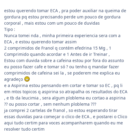
estou querendo tomar ECA , pra poder auxiliar na queima de
gordura pq estou precisando perde um pouco de gordura
corporal , mais estou com um pouco de duvidas
Tipo :
Nunca tomei nda , minha primeira experiencia sera com a
ECA , e estou querendo tomar assim
2 comprimidos de Franol q contém efedrina 15 Mg , 1
Comprimido quando acordar e 1 Antes de ir Treinar ,
Estou com duvida sobre a cafeina estou por fora do assunto
eu posso fazer cafe e tomar só ? ou tenho q mandar fazer
comprimidos de cafeina sei la , se poderem me explica eu
agradeço
e a Aspirina estou pensando em cortar e tomar so EC , pq li
em mtos topicos q aspirina so atrapalha os resultados do ECA
, e tb da leucimia , sera algum ploblema eu cortao a aspirina
?? ou posso cortar , sem nenhum ploblema ???
ja comprei 2 cartelas de franol , so estou esperando tirar
essas duvidas para começar o clico de ECA , e postarei o Clico
aqui tudo certim para voces acompanharem quando eu me
resolver tudo certim