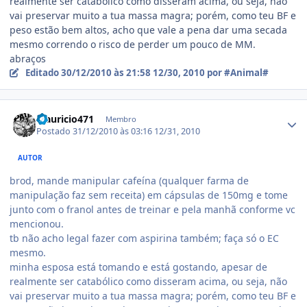
realmente ser catabólico como disseram acima, ou seja, não
vai preservar muito a tua massa magra; porém, como teu BF e
peso estão bem altos, acho que vale a pena dar uma secada
mesmo correndo o risco de perder um pouco de MM.
abraços
Editado
30/12/2010 às 21:58
12/30, 2010
por #Animal#
Estatísticas do autor
Mauricio471
Membro
Postado
31/12/2010 às 03:16
12/31, 2010
AUTOR
brod, mande manipular cafeína (qualquer farma de
manipulação faz sem receita) em cápsulas de 150mg e tome
junto com o franol antes de treinar e pela manhã conforme vc
mencionou.
tb não acho legal fazer com aspirina também; faça só o EC
mesmo.
minha esposa está tomando e está gostando, apesar de
realmente ser catabólico como disseram acima, ou seja, não
vai preservar muito a tua massa magra; porém, como teu BF e