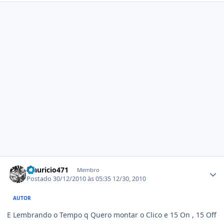
Estatísticas do autor
Mauricio471
Membro
Postado
30/12/2010 às 05:35
12/30, 2010
AUTOR
E Lembrando o Tempo q Quero montar o Clico e 15 On , 15 Off