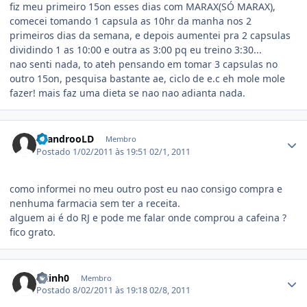
fiz meu primeiro 15on esses dias com MARAX(SÓ MARAX),
comecei tomando 1 capsula as 10hr da manha nos 2
primeiros dias da semana, e depois aumentei pra 2 capsulas
dividindo 1 as 10:00 e outra as 3:00 pq eu treino 3:30...
nao senti nada, to ateh pensando em tomar 3 capsulas no
outro 15on, pesquisa bastante ae, ciclo de e.c eh mole mole
fazer! mais faz uma dieta se nao nao adianta nada.
Estatísticas do autor
LeandrooLD
Membro
Postado
1/02/2011 às 19:51
02/1, 2011
como informei no meu outro post eu nao consigo compra e
nenhuma farmacia sem ter a receita.
alguem ai é do RJ e pode me falar onde comprou a cafeina ?
fico grato.
Estatísticas do autor
vitinh0
Membro
Postado
8/02/2011 às 19:18
02/8, 2011