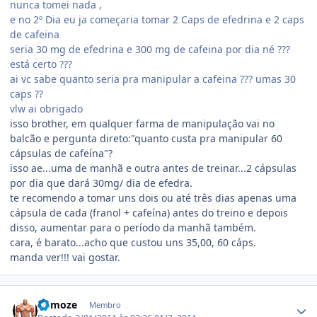
nunca tomei nada ,
e no 2º Dia eu ja começaria tomar 2 Caps de efedrina e 2 caps
de cafeina
seria 30 mg de efedrina e 300 mg de cafeina por dia né ???
está certo ???
ai vc sabe quanto seria pra manipular a cafeina ??? umas 30
caps ??
vlw ai obrigado
isso brother, em qualquer farma de manipulação vai no
balcão e pergunta direto:"quanto custa pra manipular 60
cápsulas de cafeína"?
isso ae...uma de manhã e outra antes de treinar...2 cápsulas
por dia que dará 30mg/ dia de efedra.
te recomendo a tomar uns dois ou até três dias apenas uma
cápsula de cada (franol + cafeína) antes do treino e depois
disso, aumentar para o período da manhã também.
cara, é barato...acho que custou uns 35,00, 60 cáps.
manda ver!!! vai gostar.
Estatísticas do autor
Osmoze
Membro