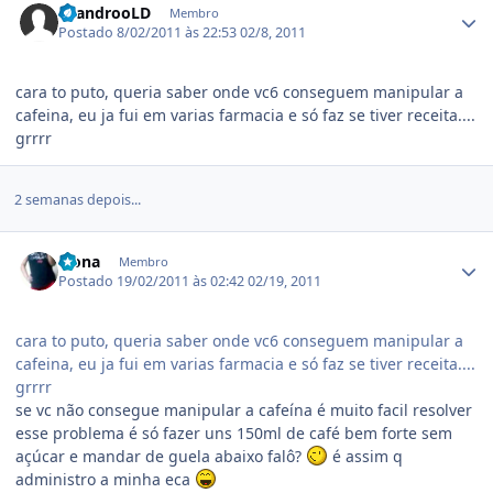
LeandrooLD
Membro
Postado
8/02/2011 às 22:53
02/8, 2011
cara to puto, queria saber onde vc6 conseguem manipular a
cafeina, eu ja fui em varias farmacia e só faz se tiver receita....
grrrr
2 semanas depois...
Estatísticas do autor
leona
Membro
Postado
19/02/2011 às 02:42
02/19, 2011
cara to puto, queria saber onde vc6 conseguem manipular a
cafeina, eu ja fui em varias farmacia e só faz se tiver receita....
grrrr
se vc não consegue manipular a cafeína é muito facil resolver
esse problema é só fazer uns 150ml de café bem forte sem
açúcar e mandar de guela abaixo falô?
é assim q
administro a minha eca