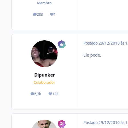
Membro
283
1
posts
Reputação
Postado
29/12/2010 às 
Ele pode.
Dipunker
Colaborador
6,3k
123
posts
Reputação
Postado
29/12/2010 às 