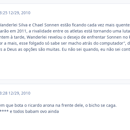
13:25
12/29, 2010
anderlei Silva e Chael Sonnen estão ficando cada vez mais quent
arão em 2011, a rivalidade entre os atletas está tornando uma luta 
tem à tarde, Wanderlei revelou o desejo de enfrentar Sonnen no R
bor a mais, esse folgado só sabe ser macho atrás do computador”, 
ças a Deus as opções são muitas. Eu não sei quando, eu não sei con
13:28
12/29, 2010
 que bota o ricardo arona na frente dele, o bicho se caga.
**** e todos babam ovo ainda