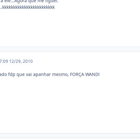
a ele...Agora que me liguei.
...kkkkkkkkkkkkkkkkkkkkkkkk
17:09
12/29, 2010
ado fdp que vai apanhar mesmo, FORÇA WAND!