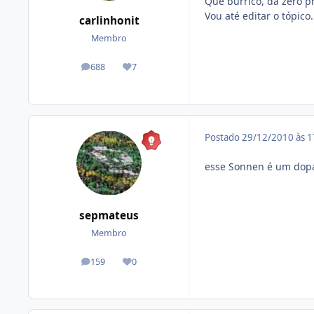
Que burrico, da zero pr
Vou até editar o tópico
carlinhonit
Membro
688
7
posts
Reputação
Postado
29/12/2010 às 
esse Sonnen é um dop
sepmateus
Membro
159
0
posts
Reputação