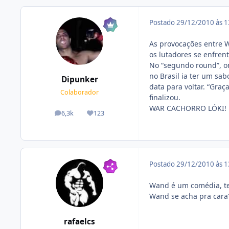
Postado
29/12/2010 às 
As provocações entre W
os lutadores se enfrent
No “segundo round”, on
no Brasil ia ter um sa
Dipunker
data para voltar. “Gra
Colaborador
finalizou.
WAR CACHORRO LÓKI!
6,3k
123
posts
Reputação
Postado
29/12/2010 às 
Wand é um comédia, tem
Wand se acha pra cara
rafaelcs