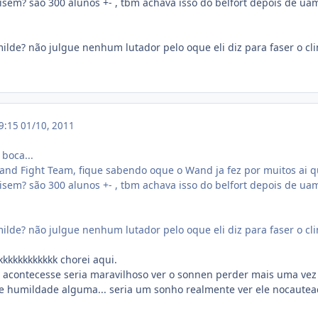
sem? são 300 alunos +- , tbm achava isso do belfort depois de uam 
milde? não julgue nenhum lutador pelo oque eli diz para faser o cli
19:15
01/10, 2011
 boca...
Wand Fight Team, fique sabendo oque o Wand ja fez por muitos ai qu
sem? são 300 alunos +- , tbm achava isso do belfort depois de uam 
milde? não julgue nenhum lutador pelo oque eli diz para faser o cli
kkkkkkkkkkkk chorei aqui.
e acontecesse seria maravilhoso ver o sonnen perder mais uma ve
e humildade alguma... seria um sonho realmente ver ele nocauteado