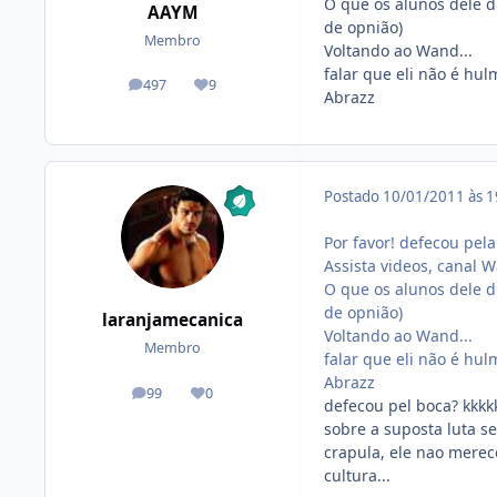
O que os alunos dele di
AAYM
de opnião)
Membro
Voltando ao Wand...
falar que eli não é hul
497
9
posts
Reputação
Abrazz
Postado
10/01/2011 às 
Por favor! defecou pela
Assista videos, canal 
O que os alunos dele di
de opnião)
laranjamecanica
Voltando ao Wand...
Membro
falar que eli não é hul
Abrazz
99
0
posts
Reputação
defecou pel boca? kkkk
sobre a suposta luta s
crapula, ele nao merec
cultura...