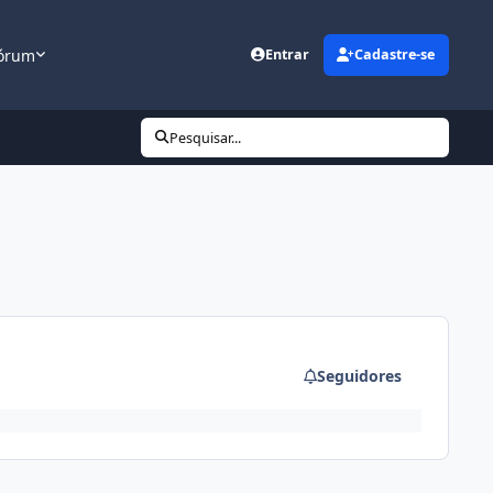
órum
Entrar
Cadastre-se
Pesquisar...
Seguidores