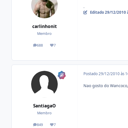
.
Editado
29/12/2010 
carlinhonit
Membro
688
7
posts
Reputação
Postado
29/12/2010 às 
Nao gosto do Wancoco, 
SantiagaO
Membro
849
7
posts
Reputação