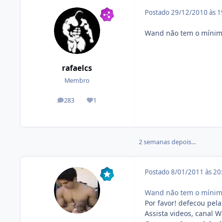
Postado
29/12/2010 às 
Wand não tem o mínimo
rafaelcs
Membro
283
1
posts
Reputação
2 semanas depois...
Postado
8/01/2011 às 2
Wand não tem o mínimo
Por favor! defecou pela
Assista videos, canal 