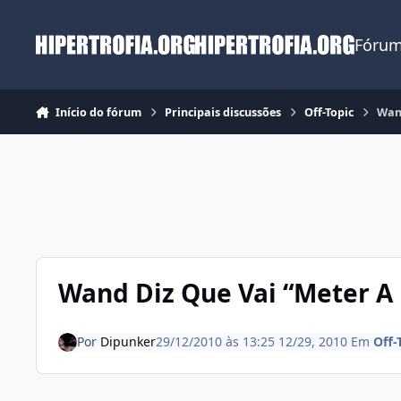
Ir para conteúdo
Fórum
Início do fórum
Principais discussões
Off-Topic
Wan
Wand Diz Que Vai “Meter A
Por
Dipunker
29/12/2010 às 13:25
12/29, 2010
Em
Off-