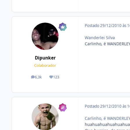
Postado
29/12/2010 às 
Wanderlei Silva
Carlinho, é WANDERLE
Dipunker
Colaborador
6,3k
123
posts
Reputação
Postado
29/12/2010 às 
Carlinho, é WANDERLE
huahuahuahuahuahua.