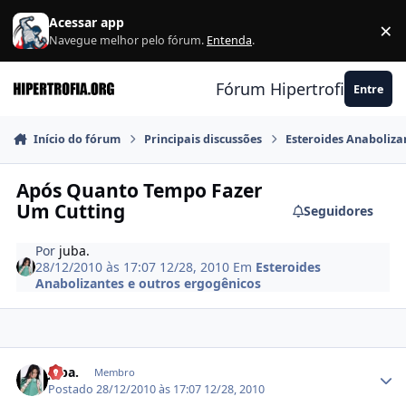
Ir para conteúdo
Acessar app
×
F
Navegue melhor pelo fórum.
Entenda
.
Fórum Hipertrofia.org
Entre
Início do fórum
Principais discussões
Esteroides Anaboliza
Após Quanto Tempo Fazer
Um Cutting
Seguidores
Por
juba.
28/12/2010 às 17:07
12/28, 2010
Em
Esteroides
Anabolizantes e outros ergogênicos
Estatísticas do autor
juba.
Membro
Postado
28/12/2010 às 17:07
12/28, 2010