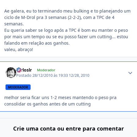
Ae galera, eu to terminando meu bulking e to planejando um
ciclo de M-Drol pra 3 semanas (2-2-2), com a TPC de 4
semanas.
Eu queria saber se logo após a TPC é bom eu manter o peso
por mais um tempo ou se eu posso fazer um cutting... estou
falando em relação aos ganhos.
valeu, abraço!
Estatísticas do autor
carloslr
Moderador
Postado
28/12/2010 às 19:33
12/28, 2010
MODERADOR
melhor seria ficar uns 1-2 meses mantendo o peso pra
consolidar os ganhos antes de um cutting
Crie uma conta ou entre para comentar