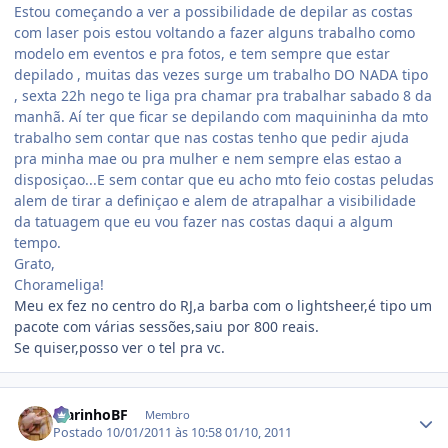
Estou começando a ver a possibilidade de depilar as costas
com laser pois estou voltando a fazer alguns trabalho como
modelo em eventos e pra fotos, e tem sempre que estar
depilado , muitas das vezes surge um trabalho DO NADA tipo
, sexta 22h nego te liga pra chamar pra trabalhar sabado 8 da
manhã. Aí ter que ficar se depilando com maquininha da mto
trabalho sem contar que nas costas tenho que pedir ajuda
pra minha mae ou pra mulher e nem sempre elas estao a
disposiçao...E sem contar que eu acho mto feio costas peludas
alem de tirar a definiçao e alem de atrapalhar a visibilidade
da tatuagem que eu vou fazer nas costas daqui a algum
tempo.
Grato,
Chorameliga!
Meu ex fez no centro do RJ,a barba com o lightsheer,é tipo um
pacote com várias sessões,saiu por 800 reais.
Se quiser,posso ver o tel pra vc.
Estatísticas do autor
MarinhoBF
Membro
Postado
10/01/2011 às 10:58
01/10, 2011