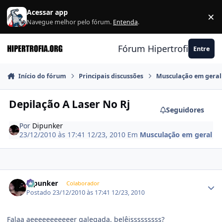
Ir para conteúdo
Acessar app
×
F
Navegue melhor pelo fórum.
Entenda
.
Fórum Hipertrofia.org
Entre
Início do fórum
Principais discussões
Musculação em geral
Depilação A Laser No Rj
Seguidores
Por
Dipunker
23/12/2010 às 17:41
12/23, 2010
Em
Musculação em geral
Estatísticas do autor
Dipunker
Colaborador
Postado
23/12/2010 às 17:41
12/23, 2010
Falaa aeeeeeeeeeeer galegada, belêisssssssss?