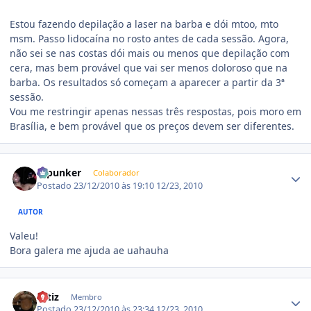
Estou fazendo depilação a laser na barba e dói mtoo, mto
msm. Passo lidocaína no rosto antes de cada sessão. Agora,
não sei se nas costas dói mais ou menos que depilação com
cera, mas bem provável que vai ser menos doloroso que na
barba. Os resultados só começam a aparecer a partir da 3ª
sessão.
Vou me restringir apenas nessas três respostas, pois moro em
Brasília, e bem provável que os preços devem ser diferentes.
Estatísticas do autor
Dipunker
Colaborador
Postado
23/12/2010 às 19:10
12/23, 2010
AUTOR
Valeu!
Bora galera me ajuda ae uahauha
Estatísticas do autor
ortiz
Membro
Postado
23/12/2010 às 23:34
12/23, 2010