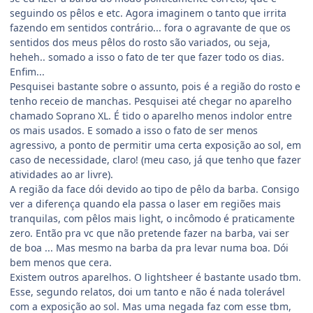
seguindo os pêlos e etc. Agora imaginem o tanto que irrita
fazendo em sentidos contrário... fora o agravante de que os
sentidos dos meus pêlos do rosto são variados, ou seja,
heheh.. somado a isso o fato de ter que fazer todo os dias.
Enfim...
Pesquisei bastante sobre o assunto, pois é a região do rosto e
tenho receio de manchas. Pesquisei até chegar no aparelho
chamado Soprano XL. É tido o aparelho menos indolor entre
os mais usados. E somado a isso o fato de ser menos
agressivo, a ponto de permitir uma certa exposição ao sol, em
caso de necessidade, claro! (meu caso, já que tenho que fazer
atividades ao ar livre).
A região da face dói devido ao tipo de pêlo da barba. Consigo
ver a diferença quando ela passa o laser em regiões mais
tranquilas, com pêlos mais light, o incômodo é praticamente
zero. Então pra vc que não pretende fazer na barba, vai ser
de boa ... Mas mesmo na barba da pra levar numa boa. Dói
bem menos que cera.
Existem outros aparelhos. O lightsheer é bastante usado tbm.
Esse, segundo relatos, doi um tanto e não é nada tolerável
com a exposição ao sol. Mas uma negada faz com esse tbm,