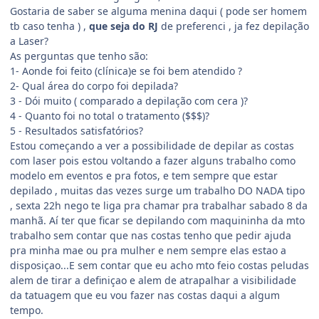
Gostaria de saber se alguma menina daqui ( pode ser homem
tb caso tenha ) ,
que seja do RJ
de preferenci , ja fez depilação
a Laser?
As perguntas que tenho são:
1- Aonde foi feito (clínica)e se foi bem atendido ?
2- Qual área do corpo foi depilada?
3 - Dói muito ( comparado a depilação com cera )?
4 - Quanto foi no total o tratamento ($$$)?
5 - Resultados satisfatórios?
Estou começando a ver a possibilidade de depilar as costas
com laser pois estou voltando a fazer alguns trabalho como
modelo em eventos e pra fotos, e tem sempre que estar
depilado , muitas das vezes surge um trabalho DO NADA tipo
, sexta 22h nego te liga pra chamar pra trabalhar sabado 8 da
manhã. Aí ter que ficar se depilando com maquininha da mto
trabalho sem contar que nas costas tenho que pedir ajuda
pra minha mae ou pra mulher e nem sempre elas estao a
disposiçao...E sem contar que eu acho mto feio costas peludas
alem de tirar a definiçao e alem de atrapalhar a visibilidade
da tatuagem que eu vou fazer nas costas daqui a algum
tempo.