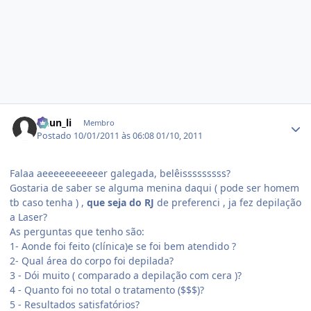
Estatísticas do autor
Chun_li
Membro
Postado
10/01/2011 às 06:08
01/10, 2011
Falaa aeeeeeeeeeeer galegada, belêisssssssss?
Gostaria de saber se alguma menina daqui ( pode ser homem
tb caso tenha ) ,
que seja do RJ
de preferenci , ja fez depilação
a Laser?
As perguntas que tenho são:
1- Aonde foi feito (clínica)e se foi bem atendido ?
2- Qual área do corpo foi depilada?
3 - Dói muito ( comparado a depilação com cera )?
4 - Quanto foi no total o tratamento ($$$)?
5 - Resultados satisfatórios?