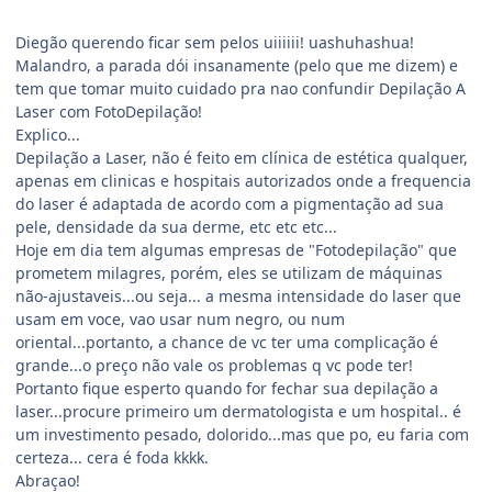
Diegão querendo ficar sem pelos uiiiiii! uashuhashua!
Malandro, a parada dói insanamente (pelo que me dizem) e
tem que tomar muito cuidado pra nao confundir Depilação A
Laser com FotoDepilação!
Explico...
Depilação a Laser, não é feito em clínica de estética qualquer,
apenas em clinicas e hospitais autorizados onde a frequencia
do laser é adaptada de acordo com a pigmentação ad sua
pele, densidade da sua derme, etc etc etc...
Hoje em dia tem algumas empresas de "Fotodepilação" que
prometem milagres, porém, eles se utilizam de máquinas
não-ajustaveis...ou seja... a mesma intensidade do laser que
usam em voce, vao usar num negro, ou num
oriental...portanto, a chance de vc ter uma complicação é
grande...o preço não vale os problemas q vc pode ter!
Portanto fique esperto quando for fechar sua depilação a
laser...procure primeiro um dermatologista e um hospital.. é
um investimento pesado, dolorido...mas que po, eu faria com
certeza... cera é foda kkkk.
Abraçao!