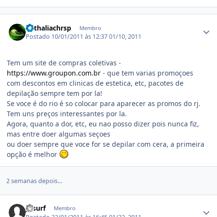
Estatísticas do autor
nathaliachrsp
Membro
Postado
10/01/2011 às 12:37
01/10, 2011
Tem um site de compras coletivas -
https://www.groupon.com.br
- que tem varias promoçoes
com descontos em clinicas de estetica, etc, pacotes de
depilação sempre tem por la!
Se voce é do rio é so colocar para aparecer as promos do rj.
Tem uns preços interessantes por la.
Agora, quanto a dor, etc, eu nao posso dizer pois nunca fiz,
mas entre doer algumas seçoes
ou doer sempre que voce for se depilar com cera, a primeira
opção é melhor
2 semanas depois...
Estatísticas do autor
JJ surf
Membro