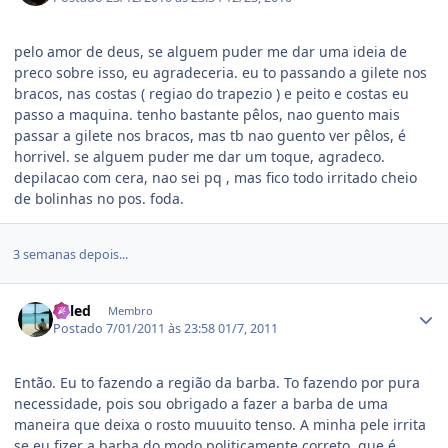
pelo amor de deus, se alguem puder me dar uma ideia de
preco sobre isso, eu agradeceria. eu to passando a gilete nos
bracos, nas costas ( regiao do trapezio ) e peito e costas eu
passo a maquina. tenho bastante pêlos, nao guento mais
passar a gilete nos bracos, mas tb nao guento ver pêlos, é
horrivel. se alguem puder me dar um toque, agradeco.
depilacao com cera, nao sei pq , mas fico todo irritado cheio
de bolinhas no pos. foda.
3 semanas depois...
Estatísticas do autor
Kaled
Membro
Postado
7/01/2011 às 23:58
01/7, 2011
Então. Eu to fazendo a região da barba. To fazendo por pura
necessidade, pois sou obrigado a fazer a barba de uma
maneira que deixa o rosto muuuito tenso. A minha pele irrita
se eu fizer a barba do modo politicamente correto, que é