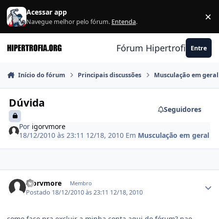
Ir para conteúdo
Acessar app
×
F
Navegue melhor pelo fórum.
Entenda
.
Fórum Hipertrofia.org
Entre
Início do fórum
Principais discussões
Musculação em geral
Dúvida
Seguidores
Por
igorvmore
18/12/2010 às 23:11
12/18, 2010
Em
Musculação em geral
Estatísticas do autor
igorvmore
Membro
Postado
18/12/2010 às 23:11
12/18, 2010
como faço pra excluir a minha conta aqui do fórum? nao