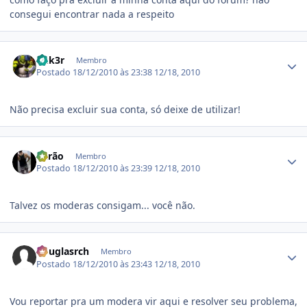
consegui encontrar nada a respeito
Estatísticas do autor
nuk3r
Membro
Postado
18/12/2010 às 23:38
12/18, 2010
Não precisa excluir sua conta, só deixe de utilizar!
Estatísticas do autor
Barão
Membro
Postado
18/12/2010 às 23:39
12/18, 2010
Talvez os moderas consigam... você não.
Estatísticas do autor
douglasrch
Membro
Postado
18/12/2010 às 23:43
12/18, 2010
Vou reportar pra um modera vir aqui e resolver seu problema,