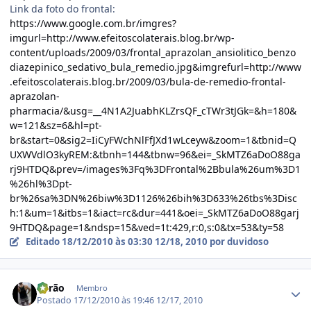
Link da foto do frontal:
https://www.google.com.br/imgres?
imgurl=http://www.efeitoscolaterais.blog.br/wp-
content/uploads/2009/03/frontal_aprazolan_ansiolitico_benzo
diazepinico_sedativo_bula_remedio.jpg&imgrefurl=http://www
.efeitoscolaterais.blog.br/2009/03/bula-de-remedio-frontal-
aprazolan-
pharmacia/&usg=__4N1A2JuabhKLZrsQF_cTWr3tJGk=&h=180&
w=121&sz=6&hl=pt-
br&start=0&sig2=IiCyFWchNlFfJXd1wLceyw&zoom=1&tbnid=Q
UXWVdlO3kyREM:&tbnh=144&tbnw=96&ei=_SkMTZ6aDoO88ga
rj9HTDQ&prev=/images%3Fq%3DFrontal%2Bbula%26um%3D1
%26hl%3Dpt-
br%26sa%3DN%26biw%3D1126%26bih%3D633%26tbs%3Disc
h:1&um=1&itbs=1&iact=rc&dur=441&oei=_SkMTZ6aDoO88garj
9HTDQ&page=1&ndsp=15&ved=1t:429,r:0,s:0&tx=53&ty=58
Editado
18/12/2010 às 03:30
12/18, 2010
por duvidoso
Estatísticas do autor
Barão
Membro
Postado
17/12/2010 às 19:46
12/17, 2010