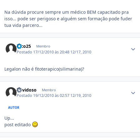
Na dúvida procure sempre um médico BEM capacitado pra
isso... pode ser perigoso e alguém sem formação pode fuder
tua vida parcero...
Estatísticas do autor
Dico25
Membro
Postado
17/12/2010 às 20:48
12/17, 2010
Legalon não é fitoterapico(silimarina)?
Estatísticas do autor
duvidoso
Membro
Postado
19/12/2010 às 02:57
12/19, 2010
AUTOR
Up...
post editado