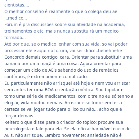
cientistas....
O melhor conselho é realmente o que o colega deu ae
...medico...
Forum é pra discussões sobre sua atividade na academia,
treinamentos e etc, mais nunca substituirá um medico
formado...
Até por que, se o medico lenhar com sua vida, so vai poder
processar ele e aqui no forum, vai ser dificil..hehehhehe
Concordo demais contigo, cara. Orientar para substituir uma
banana por uma maçã é uma coisa. Agora orientar para
começar um ciclo de AE's sabendo do uso de remédios
contínuos, é extremamente complicado.
Eu particulamente não arrisquei até hoje e nem vou arriscar
sem antes ter uma BOA orientação médica. Sou bipolar e
tomo uma série de medicamentos, com o treino eu só tenho a
elogiar, vida mudou demais. Arriscar isso tudo sem ter a
certeza se vai jogar tudo para o lixo ou não... acho que é
forçar demais.
Reitero o que disse para o criador do tópico: procure sua
neurologista e fale para ela. Se ela não achar viável o uso de
AE's, não arrisque. Lembro novamente: ansiedade não é