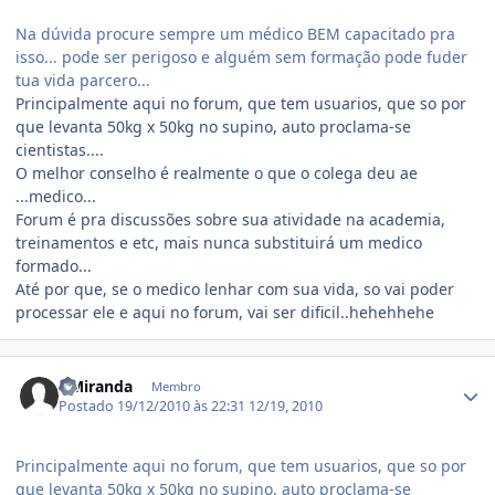
Na dúvida procure sempre um médico BEM capacitado pra
isso... pode ser perigoso e alguém sem formação pode fuder
tua vida parcero...
Principalmente aqui no forum, que tem usuarios, que so por
que levanta 50kg x 50kg no supino, auto proclama-se
cientistas....
O melhor conselho é realmente o que o colega deu ae
...medico...
Forum é pra discussões sobre sua atividade na academia,
treinamentos e etc, mais nunca substituirá um medico
formado...
Até por que, se o medico lenhar com sua vida, so vai poder
processar ele e aqui no forum, vai ser dificil..hehehhehe
Estatísticas do autor
DMiranda
Membro
Postado
19/12/2010 às 22:31
12/19, 2010
Principalmente aqui no forum, que tem usuarios, que so por
que levanta 50kg x 50kg no supino, auto proclama-se