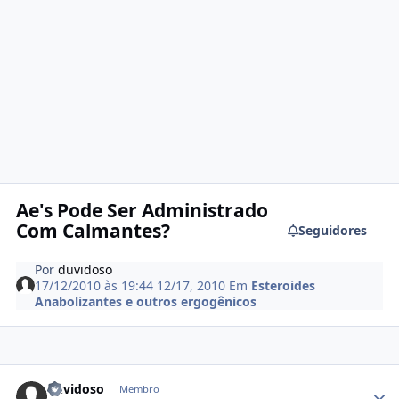
Ae's Pode Ser Administrado
Com Calmantes?
Seguidores
Por
duvidoso
17/12/2010 às 19:44
12/17, 2010
Em
Esteroides
Anabolizantes e outros ergogênicos
Estatísticas do autor
duvidoso
Membro