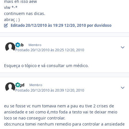
mais eh isso aew
vlw *-*
continuem nas dicas.
abraç ; )
Editado
20/12/2010 às 19:29
12/20, 2010
por duvidoso
Estatísticas do autor
rcsb
Membro
Postado
20/12/2010 às 20:25
12/20, 2010
Esqueça o tópico e vá consultar um médico.
Estatísticas do autor
mgd
Membro
Postado
20/12/2010 às 20:39
12/20, 2010
eu se fosse vc num tomava nem a pau eu tive 2 crises de
ansiedade e sei como é,mto foda a testo vai te deixar meio
loco se nao conseguir controlar.
obs:nunca tomei nenhum remedio para controlar a ansiedade