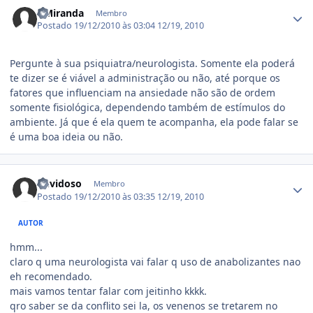
Estatísticas do autor
DMiranda
Membro
Postado
19/12/2010 às 03:04
12/19, 2010
Pergunte à sua psiquiatra/neurologista. Somente ela poderá
te dizer se é viável a administração ou não, até porque os
fatores que influenciam na ansiedade não são de ordem
somente fisiológica, dependendo também de estímulos do
ambiente. Já que é ela quem te acompanha, ela pode falar se
é uma boa ideia ou não.
Estatísticas do autor
duvidoso
Membro
Postado
19/12/2010 às 03:35
12/19, 2010
AUTOR
hmm...
claro q uma neurologista vai falar q uso de anabolizantes nao
eh recomendado.
mais vamos tentar falar com jeitinho kkkk.
qro saber se da conflito sei la, os venenos se tretarem no