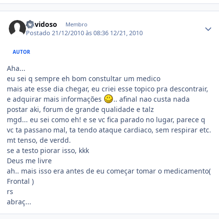
Estatísticas do autor
duvidoso
Membro
Postado
21/12/2010 às 08:36
12/21, 2010
AUTOR
Aha...
eu sei q sempre eh bom constultar um medico
mais ate esse dia chegar, eu criei esse topico pra descontrair,
e adquirar mais informações
.. afinal nao custa nada
postar aki, forum de grande qualidade e talz
mgd... eu sei como eh! e se vc fica parado no lugar, parece q
vc ta passano mal, ta tendo ataque cardiaco, sem respirar etc.
mt tenso, de verdd.
se a testo piorar isso, kkk
Deus me livre
ah.. mais isso era antes de eu começar tomar o medicamento(
Frontal )
rs
abraç...