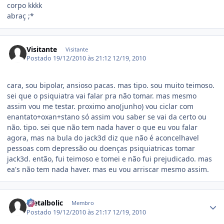
corpo kkkk
abraç ;*
Visitante
Visitante
Postado
19/12/2010 às 21:12
12/19, 2010
cara, sou bipolar, ansioso pacas. mas tipo. sou muito teimoso.
sei que o psiquiatra vai falar pra não tomar. mas mesmo
assim vou me testar. proximo ano(junho) vou ciclar com
enantato+oxan+stano só assim vou saber se vai da certo ou
não. tipo. sei que não tem nada haver o que eu vou falar
agora, mas na bula do jack3d diz que não é aconcelhavel
pessoas com depressão ou doenças psiquiatricas tomar
jack3d. então, fui teimoso e tomei e não fui prejudicado. mas
ea's não tem nada haver. mas eu vou arriscar mesmo assim.
Estatísticas do autor
metalbolic
Membro
Postado
19/12/2010 às 21:17
12/19, 2010