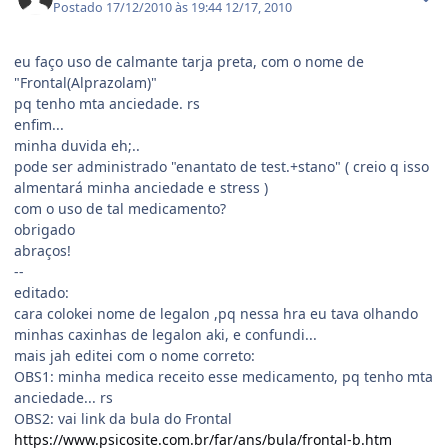
Postado
17/12/2010 às 19:44
12/17, 2010
eu faço uso de calmante tarja preta, com o nome de
"Frontal(Alprazolam)"
pq tenho mta anciedade. rs
enfim...
minha duvida eh;..
pode ser administrado "enantato de test.+stano" ( creio q isso
almentará minha anciedade e stress )
com o uso de tal medicamento?
obrigado
abraços!
--
editado:
cara colokei nome de legalon ,pq nessa hra eu tava olhando
minhas caxinhas de legalon aki, e confundi...
mais jah editei com o nome correto:
OBS1: minha medica receito esse medicamento, pq tenho mta
anciedade... rs
OBS2: vai link da bula do Frontal
https://www.psicosite.com.br/far/ans/bula/frontal-b.htm