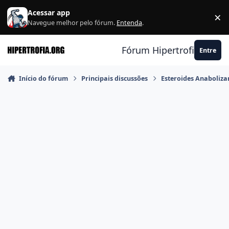
Ir para conteúdo
Acessar app
×
F
Navegue melhor pelo fórum.
Entenda
.
Fórum Hipertrofia.org
Entre
Início do fórum
Principais discussões
Esteroides Anaboliza