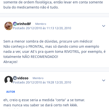
somente de ordem fisiológica, então levar em conta somente
bula do medicamento não é tudo.
Estatísticas do autor
MarinhoBF
Membro
Postado
20/12/2010 às 11:13
12/20, 2010
Sem a menor sombra de dúvidas, procure um médico!
Não conheço o FRONTAL, mas só dando como um exemplo
nada a ver, usar AE's pra quem toma RIVOTRIL, por exemplo, é
totalmente NÃO RECOMENDADO!
Abraços!
Estatísticas do autor
duvidoso
Membro
Postado
20/12/2010 às 19:28
12/20, 2010
AUTOR
eh, creio q esse seria a medida "certa" a se tomar.
mais nunca vou saber se dará certo neh kkkk.