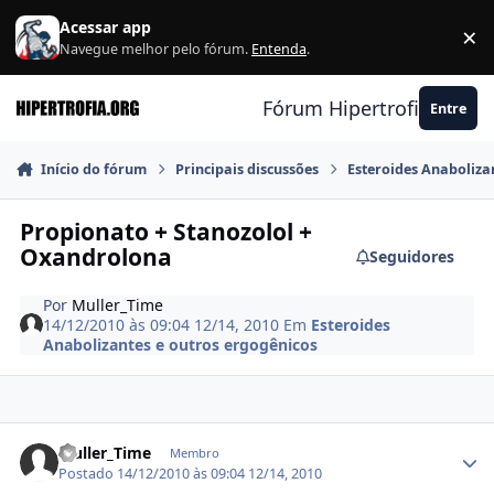
Ir para conteúdo
Acessar app
×
F
Navegue melhor pelo fórum.
Entenda
.
Fórum Hipertrofia.org
Entre
Início do fórum
Principais discussões
Esteroides Anaboliza
Propionato + Stanozolol +
Oxandrolona
Seguidores
Por
Muller_Time
14/12/2010 às 09:04
12/14, 2010
Em
Esteroides
Anabolizantes e outros ergogênicos
Estatísticas do autor
Muller_Time
Membro
Postado
14/12/2010 às 09:04
12/14, 2010