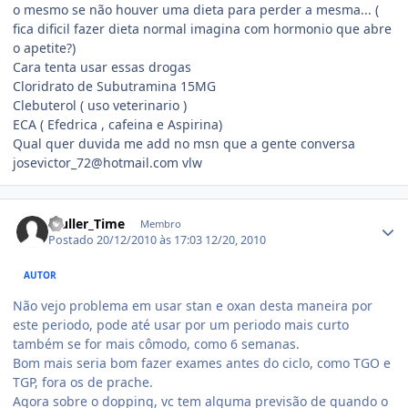
o mesmo se não houver uma dieta para perder a mesma... (
fica dificil fazer dieta normal imagina com hormonio que abre
o apetite?)
Cara tenta usar essas drogas
Cloridrato de Subutramina 15MG
Clebuterol ( uso veterinario )
ECA ( Efedrica , cafeina e Aspirina)
Qual quer duvida me add no msn que a gente conversa
josevictor_72@hotmail.com vlw
Estatísticas do autor
Muller_Time
Membro
Postado
20/12/2010 às 17:03
12/20, 2010
AUTOR
Não vejo problema em usar stan e oxan desta maneira por
este periodo, pode até usar por um periodo mais curto
também se for mais cômodo, como 6 semanas.
Bom mais seria bom fazer exames antes do ciclo, como TGO e
TGP, fora os de prache.
Agora sobre o dopping, vc tem alguma previsão de quando o