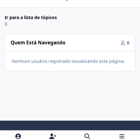
Ir para a lista de tópicos
Quem Está Navegando
0
Nenhum usuário registrado visualizando esta página.
Modo Claro
Modo Escuro
Preferência do Sistema
f
i