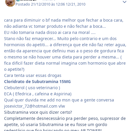
Postado
21/12/2010 às 12:06
12/21, 2010
cara para diminuir o bf nada melhor que fechar a boca cara,
não adianta vc tomar produto e não fechar a boca...
EU não tomaria nada disso ai cara na moral ....
Stano não faz emagrecer... Muito pelo contrario e um dos
hormonios do apetiti... a diferença que ele não faz reter agua,
então da aparencia que definiu mas a o peso de gordura fica
o mesmo se não houver uma dieta para perder a mesma... (
fica dificil fazer dieta normal imagina com hormonio que abre
o apetite?)
Cara tenta usar essas drogas
Cloridrato de Subutramina 15MG
Clebuterol ( uso veterinario )
ECA ( Efedrica , cafeina e Aspirina)
Qual quer duvida me add no msn que a gente conversa
josevictor_72@hotmail.com vlw
Sibutramina voce quis dizer certo?
Completamente desnecessário pra perder peso, supressor de
apetite, só usaria Sibutramina se eu fosse um gordo
sedentário que fico brincando no meu AB TONER!