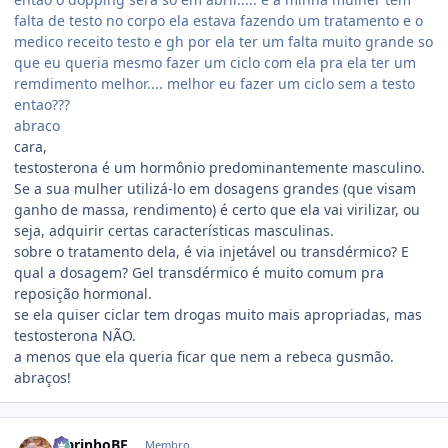
falta de testo no corpo ela estava fazendo um tratamento e o
medico receito testo e gh por ela ter um falta muito grande so
que eu queria mesmo fazer um ciclo com ela pra ela ter um
remdimento melhor.... melhor eu fazer um ciclo sem a testo
entao???
abraco
cara,
testosterona é um hormônio predominantemente masculino.
Se a sua mulher utilizá-lo em dosagens grandes (que visam
ganho de massa, rendimento) é certo que ela vai virilizar, ou
seja, adquirir certas características masculinas.
sobre o tratamento dela, é via injetável ou transdérmico? E
qual a dosagem? Gel transdérmico é muito comum pra
reposição hormonal.
se ela quiser ciclar tem drogas muito mais apropriadas, mas
testosterona NÃO.
a menos que ela queria ficar que nem a rebeca gusmão.
abraços!
Estatísticas do autor
MarinhoBF
Membro