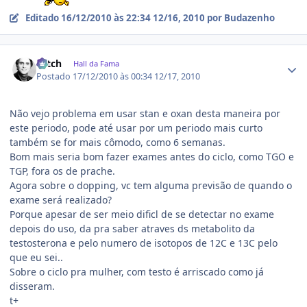
Editado
16/12/2010 às 22:34
12/16, 2010
por Budazenho
Estatísticas do autor
Hitch
Hall da Fama
Postado
17/12/2010 às 00:34
12/17, 2010
Não vejo problema em usar stan e oxan desta maneira por
este periodo, pode até usar por um periodo mais curto
também se for mais cômodo, como 6 semanas.
Bom mais seria bom fazer exames antes do ciclo, como TGO e
TGP, fora os de prache.
Agora sobre o dopping, vc tem alguma previsão de quando o
exame será realizado?
Porque apesar de ser meio dificl de se detectar no exame
depois do uso, da pra saber atraves ds metabolito da
testosterona e pelo numero de isotopos de 12C e 13C pelo
que eu sei..
Sobre o ciclo pra mulher, com testo é arriscado como já
disseram.
t+