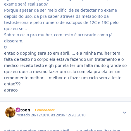
exame será realizado?
Porque apesar de ser meio dificl de se detectar no exame
depois do uso, da pra saber atraves ds metabolito da
testosterona e pelo numero de isotopos de 12C e 13C pelo
que eu sei..
Sobre o ciclo pra mulher, com testo é arriscado como já
disseram.
t+
entao o dopping sera so em abril..... e a minha mulher tem
falta de testo no corpo ela estava fazendo um tratamento e o
medico receito testo e gh por ela ter um falta muito grande so
que eu queria mesmo fazer um ciclo com ela pra ela ter um
remdimento melhor.... melhor eu fazer um ciclo sem a testo
entao???
abraco
Estatísticas do autor
Tycoon
Colaborador
Postado
20/12/2010 às 20:06
12/20, 2010
entao o dopping sera so em abril..... e a minha mulher tem