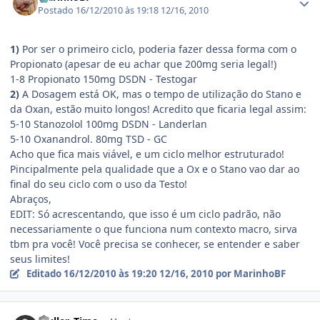
Postado
16/12/2010 às 19:18
12/16, 2010
1)
Por ser o primeiro ciclo, poderia fazer dessa forma com o
Propionato (apesar de eu achar que 200mg seria legal!)
1-8 Propionato 150mg DSDN - Testogar
2)
A Dosagem está OK, mas o tempo de utilização do Stano e
da Oxan, estão muito longos! Acredito que ficaria legal assim:
5-10 Stanozolol 100mg DSDN - Landerlan
5-10 Oxanandrol. 80mg TSD - GC
Acho que fica mais viável, e um ciclo melhor estruturado!
Pincipalmente pela qualidade que a Ox e o Stano vao dar ao
final do seu ciclo com o uso da Testo!
Abraços,
EDIT: Só acrescentando, que isso é um ciclo padrão, não
necessariamente o que funciona num contexto macro, sirva
tbm pra você! Você precisa se conhecer, se entender e saber
seus limites!
Editado
16/12/2010 às 19:20
12/16, 2010
por MarinhoBF
Estatísticas do autor