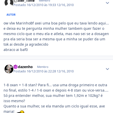
Muller_Time
Membro
Postado
16/12/2010 às 19:33
12/16, 2010
AUTOR
ow vlw MarinhoBf axei uma boa pelo que eu tava lendo aqui...
e deixa eu te pergunta minha mulher tambem quer fazer o
mesmo ciclo que o meu ela e atleta, mas nao sei se a dosagen
pra ela seria boa ser a mesma que a minha se puder da um
tok ai desde ja agradecido
abraco ai baf0
Estatísticas do autor
Budazenho
Membro
Postado
16/12/2010 às 22:28
12/16, 2010
1-8 oxan + 1-8 stan? Para fi... usa uma droga primeiro e outra
no final, estilo 1-4 / 1-6 oxan e depois 4-8 stan ou vice-versa....
Só pra entender melhor, sua mulher tem 1,92m e 102kg? é
isso mesmo?
Quanto a sua mulher, se ela manda um ciclo igual esse, ave
maria!