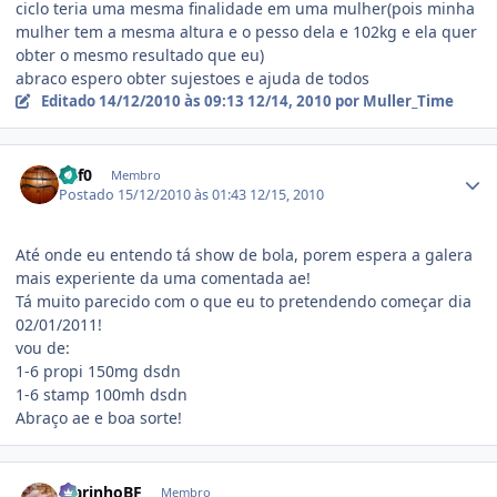
ciclo teria uma mesma finalidade em uma mulher(pois minha
mulher tem a mesma altura e o pesso dela e 102kg e ela quer
obter o mesmo resultado que eu)
abraco espero obter sujestoes e ajuda de todos
Editado
14/12/2010 às 09:13
12/14, 2010
por Muller_Time
Estatísticas do autor
baf0
Membro
Postado
15/12/2010 às 01:43
12/15, 2010
Até onde eu entendo tá show de bola, porem espera a galera
mais experiente da uma comentada ae!
Tá muito parecido com o que eu to pretendendo começar dia
02/01/2011!
vou de:
1-6 propi 150mg dsdn
1-6 stamp 100mh dsdn
Abraço ae e boa sorte!
Estatísticas do autor
MarinhoBF
Membro