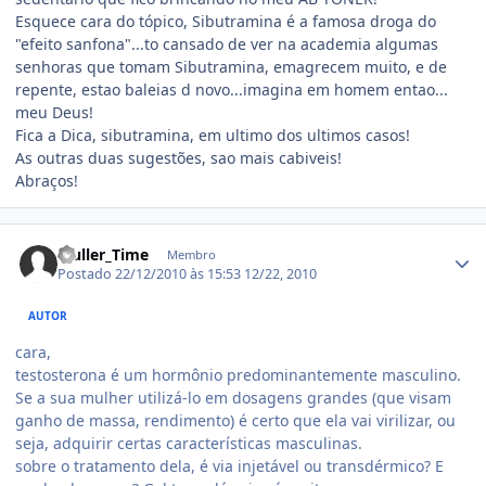
Esquece cara do tópico, Sibutramina é a famosa droga do
"efeito sanfona"...to cansado de ver na academia algumas
senhoras que tomam Sibutramina, emagrecem muito, e de
repente, estao baleias d novo...imagina em homem entao...
meu Deus!
Fica a Dica, sibutramina, em ultimo dos ultimos casos!
As outras duas sugestões, sao mais cabiveis!
Abraços!
Estatísticas do autor
Muller_Time
Membro
Postado
22/12/2010 às 15:53
12/22, 2010
AUTOR
cara,
testosterona é um hormônio predominantemente masculino.
Se a sua mulher utilizá-lo em dosagens grandes (que visam
ganho de massa, rendimento) é certo que ela vai virilizar, ou
seja, adquirir certas características masculinas.
sobre o tratamento dela, é via injetável ou transdérmico? E