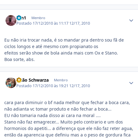
Estatísticas do autor
brn1
Membro
Postado
17/12/2010 às 11:17
12/17, 2010
Eu não iria trocar nada, é so mandar pra dentro sou fã de
ciclos longos e até mesmo com propianato os
efeitos serão show de bola ainda mais com Ox e Stano.
Boa sorte, abs.
Estatísticas do autor
Vitão Schwarza
Membro
Postado
17/12/2010 às 19:21
12/17, 2010
cara para diminuir o bf nada melhor que fechar a boca cara,
não adianta vc tomar produto e não fechar a boca...
EU não tomaria nada disso ai cara na moral ....
Stano não faz emagrecer... Muito pelo contrario e um dos
hormonios do apetiti... a diferença que ele não faz reter agua,
então da aparencia que definiu mas a o peso de gordura fica