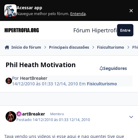
Ir para conteúdo
Acessar app
×
F
Navegue melhor pelo fórum.
Entenda
.
Fórum Hipertrofia.org
Entre
Início do fórum
Principais discussões
Fisiculturismo
Ph
Phil Heath Motivation
Seguidores
Por
HeartBreaker
14/12/2010 às 01:33
12/14, 2010
Em
Fisiculturismo
Estatísticas do autor
HeartBreaker
Membro
Postado
14/12/2010 às 01:33
12/14, 2010
Tava vendo uns videos vi esse aqui e nao guentei tive que