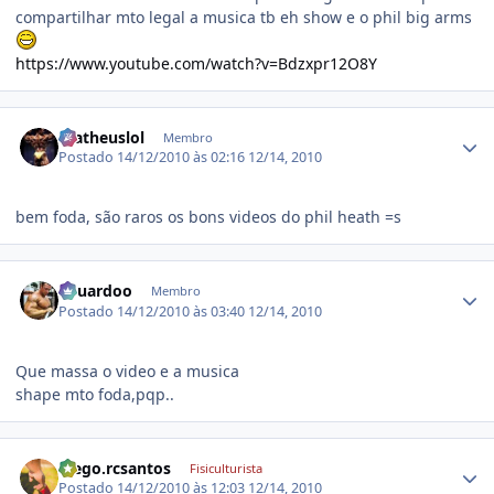
compartilhar mto legal a musica tb eh show e o phil big arms
https://www.youtube.com/watch?v=Bdzxpr12O8Y
Estatísticas do autor
matheuslol
Membro
Postado
14/12/2010 às 02:16
12/14, 2010
bem foda, são raros os bons videos do phil heath =s
Estatísticas do autor
Eduardoo
Membro
Postado
14/12/2010 às 03:40
12/14, 2010
Que massa o video e a musica
shape mto foda,pqp..
Estatísticas do autor
diego.rcsantos
Fisiculturista
Postado
14/12/2010 às 12:03
12/14, 2010