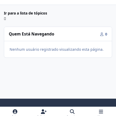
Ir para a lista de tópicos
Quem Está Navegando
0
Nenhum usuário registrado visualizando esta página.
Modo Claro
Modo Escuro
Preferência do Sistema
f
i