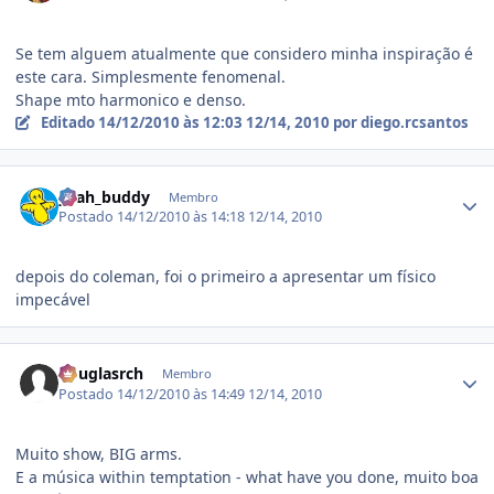
Se tem alguem atualmente que considero minha inspiração é
este cara. Simplesmente fenomenal.
Shape mto harmonico e denso.
Editado
14/12/2010 às 12:03
12/14, 2010
por diego.rcsantos
Estatísticas do autor
yeah_buddy
Membro
Postado
14/12/2010 às 14:18
12/14, 2010
depois do coleman, foi o primeiro a apresentar um físico
impecável
Estatísticas do autor
douglasrch
Membro
Postado
14/12/2010 às 14:49
12/14, 2010
Muito show, BIG arms.
E a música within temptation - what have you done, muito boa