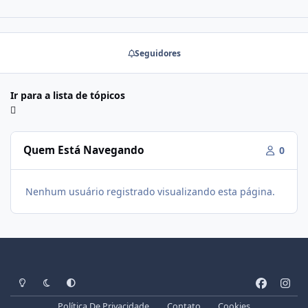
Seguidores
Ir para a lista de tópicos
Quem Está Navegando
0
Nenhum usuário registrado visualizando esta página.
Modo Claro
Modo Escuro
Preferência do Sistema
f
i
a
n
Política De Privacidade
Contato
Cookies