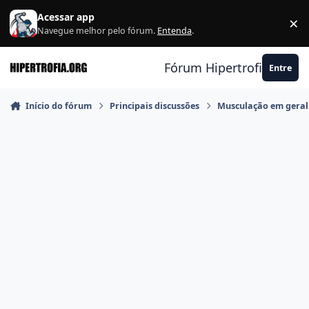
Ir para conteúdo
Acessar app
×
F
Navegue melhor pelo fórum.
Entenda
.
Fórum Hipertrofia.org
Entre
Início do fórum
Principais discussões
Musculação em geral