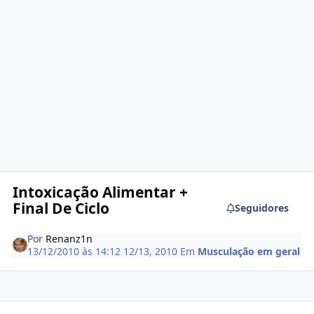
Intoxicação Alimentar +
Final De Ciclo
Seguidores
Por
Renanz1n
13/12/2010 às 14:12
12/13, 2010
Em
Musculação em geral
Estatísticas do autor