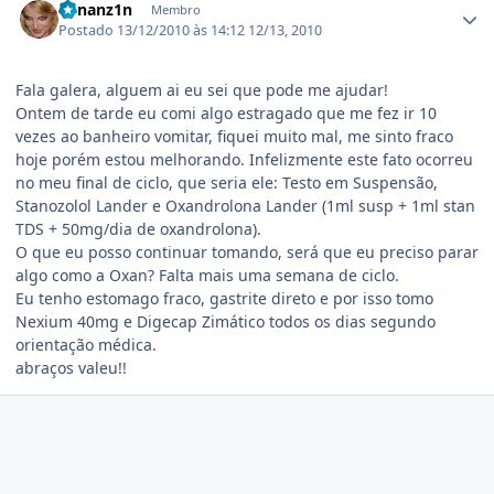
Renanz1n
Membro
Postado
13/12/2010 às 14:12
12/13, 2010
Fala galera, alguem ai eu sei que pode me ajudar!
Ontem de tarde eu comi algo estragado que me fez ir 10
vezes ao banheiro vomitar, fiquei muito mal, me sinto fraco
hoje porém estou melhorando. Infelizmente este fato ocorreu
no meu final de ciclo, que seria ele: Testo em Suspensão,
Stanozolol Lander e Oxandrolona Lander (1ml susp + 1ml stan
TDS + 50mg/dia de oxandrolona).
O que eu posso continuar tomando, será que eu preciso parar
algo como a Oxan? Falta mais uma semana de ciclo.
Eu tenho estomago fraco, gastrite direto e por isso tomo
Nexium 40mg e Digecap Zimático todos os dias segundo
orientação médica.
abraços valeu!!