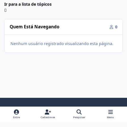
Ir para a lista de tópicos
Quem Está Navegando
0
Nenhum usuário registrado visualizando esta página.
Modo Claro
Modo Escuro
Preferência do Sistema
f
i
Entre
Cadastre-se
Pesquisar
Menu
a
n
Política De Privacidade
Contato
Cookies