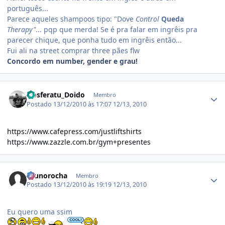
português...
Parece aqueles shampoos tipo: "Dove
Control
Queda
Therapy"
... pqp que merda! Se é pra falar em ingrêis pra
parecer chique, que ponha tudo em ingrêis então...
Fui ali na street comprar three pães flw
Concordo em number, gender e grau!
Estatísticas do autor
Nosferatu_Doido
Membro
Postado
13/12/2010 às 17:07
12/13, 2010
https://www.cafepress.com/justliftshirts
https://www.zazzle.com.br/gym+presentes
Estatísticas do autor
brunorocha
Membro
Postado
13/12/2010 às 19:19
12/13, 2010
Eu quero uma ssim