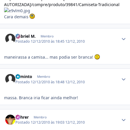
AUTORIZADA]/compre/produto/39841/Camiseta-Tradicional
Cara demais
Estatísticas do autor
Gabriel M.
Membro
Postado
12/12/2010 às 18:45
12/12, 2010
maneirassa a camisa... mas podia ser branca!
Estatísticas do autor
Faminto
Membro
Postado
12/12/2010 às 18:48
12/12, 2010
massa. Branca iria ficar ainda melhor!
Estatísticas do autor
Führer
Membro
Postado
12/12/2010 às 19:03
12/12, 2010