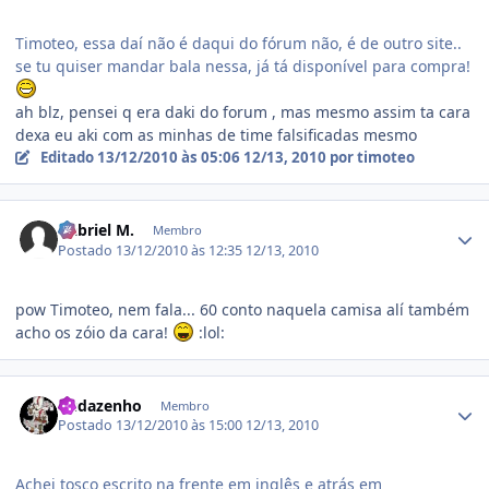
Timoteo, essa daí não é daqui do fórum não, é de outro site..
se tu quiser mandar bala nessa, já tá disponível para compra!
ah blz, pensei q era daki do forum , mas mesmo assim ta cara
dexa eu aki com as minhas de time falsificadas mesmo
Editado
13/12/2010 às 05:06
12/13, 2010
por timoteo
Estatísticas do autor
Gabriel M.
Membro
Postado
13/12/2010 às 12:35
12/13, 2010
pow Timoteo, nem fala... 60 conto naquela camisa alí também
acho os zóio da cara!
:lol:
Estatísticas do autor
Budazenho
Membro
Postado
13/12/2010 às 15:00
12/13, 2010
Achei tosco escrito na frente em inglês e atrás em