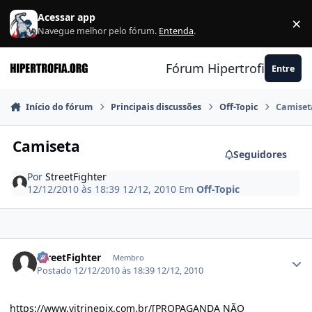
Ir para conteúdo
Acessar app
×
F
Navegue melhor pelo fórum.
Entenda
.
Fórum Hipertrofia.org
Entre
Início do fórum
Principais discussões
Off-Topic
Camiset
Camiseta
Seguidores
Por
StreetFighter
12/12/2010 às 18:39
12/12, 2010
Em
Off-Topic
Estatísticas do autor
StreetFighter
Membro
Postado
12/12/2010 às 18:39
12/12, 2010
https://www.vitrinepix.com.br/[PROPAGANDA NÃO