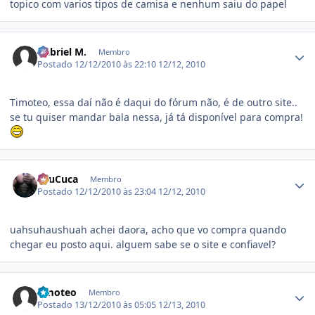
topico com varios tipos de camisa e nenhum saiu do papel
Estatísticas do autor
Gabriel M.
Membro
Postado
12/12/2010 às 22:10
12/12, 2010
Timoteo, essa daí não é daqui do fórum não, é de outro site..
se tu quiser mandar bala nessa, já tá disponível para compra!
Estatísticas do autor
SeuCuca
Membro
Postado
12/12/2010 às 23:04
12/12, 2010
uahsuhaushuah achei daora, acho que vo compra quando
chegar eu posto aqui. alguem sabe se o site e confiavel?
Estatísticas do autor
timoteo
Membro
Postado
13/12/2010 às 05:05
12/13, 2010