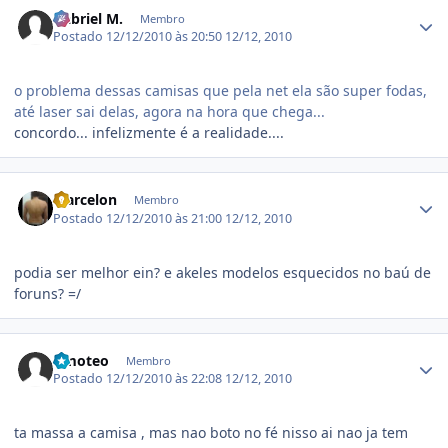
Estatísticas do autor
Gabriel M.
Membro
Postado
12/12/2010 às 20:50
12/12, 2010
o problema dessas camisas que pela net ela são super fodas,
até laser sai delas, agora na hora que chega...
concordo... infelizmente é a realidade....
Estatísticas do autor
Marcelon
Membro
Postado
12/12/2010 às 21:00
12/12, 2010
podia ser melhor ein? e akeles modelos esquecidos no baú de
foruns? =/
Estatísticas do autor
timoteo
Membro
Postado
12/12/2010 às 22:08
12/12, 2010
ta massa a camisa , mas nao boto no fé nisso ai nao ja tem