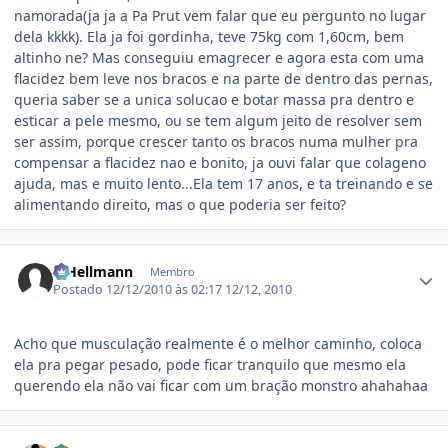
namorada(ja ja a Pa Prut vem falar que eu pergunto no lugar
dela kkkk). Ela ja foi gordinha, teve 75kg com 1,60cm, bem
altinho ne? Mas conseguiu emagrecer e agora esta com uma
flacidez bem leve nos bracos e na parte de dentro das pernas,
queria saber se a unica solucao e botar massa pra dentro e
esticar a pele mesmo, ou se tem algum jeito de resolver sem
ser assim, porque crescer tanto os bracos numa mulher pra
compensar a flacidez nao e bonito, ja ouvi falar que colageno
ajuda, mas e muito lento...Ela tem 17 anos, e ta treinando e se
alimentando direito, mas o que poderia ser feito?
Estatísticas do autor
R.Hellmann
Membro
Postado
12/12/2010 às 02:17
12/12, 2010
Acho que musculação realmente é o melhor caminho, coloca
ela pra pegar pesado, pode ficar tranquilo que mesmo ela
querendo ela não vai ficar com um bração monstro ahahahaa
Estatísticas do autor