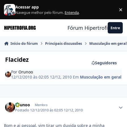
Ir para conteúdo
Acessar app
×
F
Navegue melhor pelo fórum.
Entenda
.
Fórum Hipertrofia.org
Entre
Início do fórum
Principais discussões
Musculação em geral
Flacidez
Seguidores
Por
Orunoo
12/12/2010 às 02:05
12/12, 2010
Em
Musculação em geral
Estatísticas do autor
Orunoo
Membro
Postado
12/12/2010 às 02:05
12/12, 2010
Bom e ai pessoal, vim tirar um duvida sobre a minha