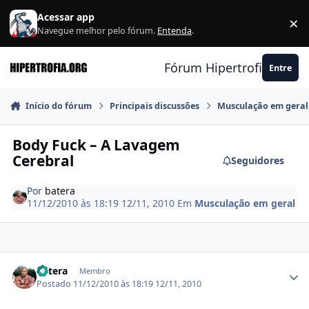
Ir para conteúdo
Acessar app
×
F
Navegue melhor pelo fórum.
Entenda
.
Fórum Hipertrofia.org
Entre
Início do fórum
Principais discussões
Musculação em geral
Body Fuck – A Lavagem
Cerebral
Seguidores
Por
batera
11/12/2010 às 18:19
12/11, 2010
Em
Musculação em geral
Estatísticas do autor
batera
Membro
Postado
11/12/2010 às 18:19
12/11, 2010