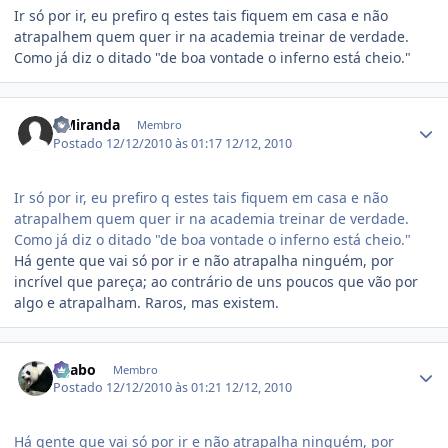
Ir só por ir, eu prefiro q estes tais fiquem em casa e não
atrapalhem quem quer ir na academia treinar de verdade.
Como já diz o ditado "de boa vontade o inferno está cheio."
Estatísticas do autor
DMiranda
Membro
Postado
12/12/2010 às 01:17
12/12, 2010
Ir só por ir, eu prefiro q estes tais fiquem em casa e não
atrapalhem quem quer ir na academia treinar de verdade.
Como já diz o ditado "de boa vontade o inferno está cheio."
Há gente que vai só por ir e não atrapalha ninguém, por
incrível que pareça; ao contrário de uns poucos que vão por
algo e atrapalham. Raros, mas existem.
Estatísticas do autor
ligabo
Membro
Postado
12/12/2010 às 01:21
12/12, 2010
Há gente que vai só por ir e não atrapalha ninguém, por