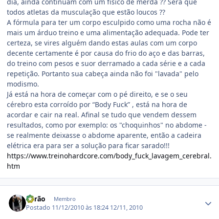
dia, ainda continuam com um físico de merda ?? Será que
todos atletas da musculação que estão loucos ??
A fórmula para ter um corpo esculpido como uma rocha não é
mais um árduo treino e uma alimentação adequada. Pode ter
certeza, se vires alguém dando estas aulas com um corpo
decente certamente é por causa do frio do aço e das barras,
do treino com pesos e suor derramado a cada série e a cada
repetição. Portanto sua cabeça ainda não foi "lavada" pelo
modismo.
Já está na hora de começar com o pé direito, e se o seu
cérebro esta corroído por “Body Fuck” , está na hora de
acordar e cair na real. Afinal se tudo que vendem dessem
resultados, como por exemplo: os "choquinhos" no abdome -
se realmente deixasse o abdome aparente, então a cadeira
elétrica era para ser a solução para ficar sarado!!!
https://www.treinohardcore.com/body_fuck_lavagem_cerebral.
htm
Estatísticas do autor
Barão
Membro
Postado
11/12/2010 às 18:24
12/11, 2010