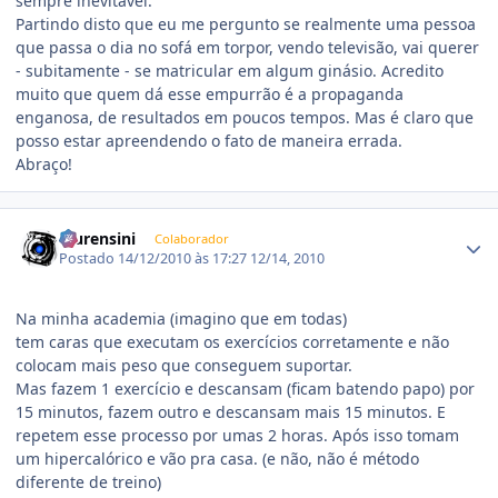
sempre inevitável.
Partindo disto que eu me pergunto se realmente uma pessoa
que passa o dia no sofá em torpor, vendo televisão, vai querer
- subitamente - se matricular em algum ginásio. Acredito
muito que quem dá esse empurrão é a propaganda
enganosa, de resultados em poucos tempos. Mas é claro que
posso estar apreendendo o fato de maneira errada.
Abraço!
Estatísticas do autor
lourensini
Colaborador
Postado
14/12/2010 às 17:27
12/14, 2010
Na minha academia (imagino que em todas)
tem caras que executam os exercícios corretamente e não
colocam mais peso que conseguem suportar.
Mas fazem 1 exercício e descansam (ficam batendo papo) por
15 minutos, fazem outro e descansam mais 15 minutos. E
repetem esse processo por umas 2 horas. Após isso tomam
um hipercalórico e vão pra casa. (e não, não é método
diferente de treino)