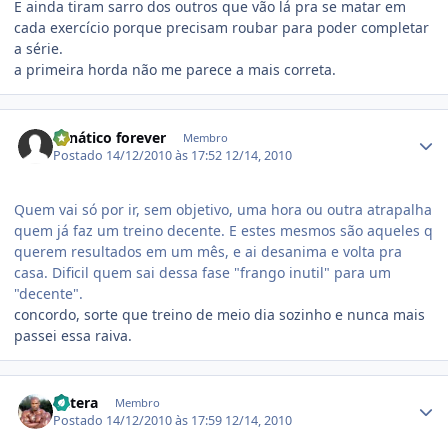
E ainda tiram sarro dos outros que vão lá pra se matar em
cada exercício porque precisam roubar para poder completar
a série.
a primeira horda não me parece a mais correta.
Estatísticas do autor
Fanático forever
Membro
Postado
14/12/2010 às 17:52
12/14, 2010
Quem vai só por ir, sem objetivo, uma hora ou outra atrapalha
quem já faz um treino decente. E estes mesmos são aqueles q
querem resultados em um mês, e ai desanima e volta pra
casa. Dificil quem sai dessa fase "frango inutil" para um
"decente".
concordo, sorte que treino de meio dia sozinho e nunca mais
passei essa raiva.
Estatísticas do autor
batera
Membro
Postado
14/12/2010 às 17:59
12/14, 2010