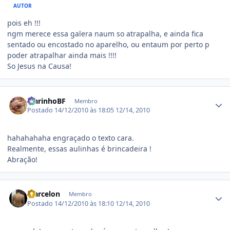
AUTOR
pois eh !!!
ngm merece essa galera naum so atrapalha, e ainda fica
sentado ou encostado no aparelho, ou entaum por perto p
poder atrapalhar ainda mais !!!!
So Jesus na Causa!
Estatísticas do autor
MarinhoBF
Membro
Postado
14/12/2010 às 18:05
12/14, 2010
hahahahaha engraçado o texto cara.
Realmente, essas aulinhas é brincadeira !
Abração!
Estatísticas do autor
Marcelon
Membro
Postado
14/12/2010 às 18:10
12/14, 2010