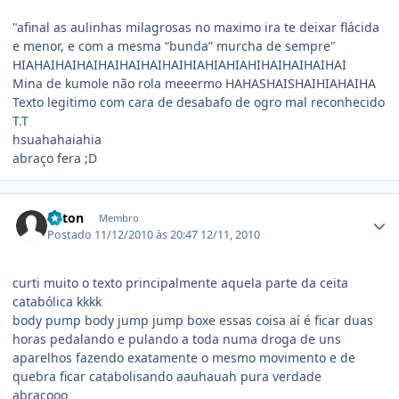
"afinal as aulinhas milagrosas no maximo ira te deixar flácida
e menor, e com a mesma “bunda” murcha de sempre"
HIAHAIHAIHAIHAIHAIHAIHAIHIAHIAHIAHIHAIHAIHAIHAI
Mina de kumole não rola meeermo HAHASHAISHAIHIAHAIHA
Texto legitimo com cara de desabafo de ogro mal reconhecido
T.T
hsuahahaiahia
abraço fera ;D
Estatísticas do autor
Triton
Membro
Postado
11/12/2010 às 20:47
12/11, 2010
curti muito o texto principalmente aquela parte da ceita
catabólica kkkk
body pump body jump jump boxe essas coisa aí é ficar duas
horas pedalando e pulando a toda numa droga de uns
aparelhos fazendo exatamente o mesmo movimento e de
quebra ficar catabolisando aauhauah pura verdade
abraçooo