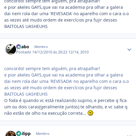
concordo! sempre tem alguém, pra atrapalhar!
e pior akeles GAYS,que vai na academia pra olhar a galera
dai nem rola dar uma 'REVESADA' no aparelho com o cara o.o
as vezes até mudo ordem de exercícios pra fujir desses
BAITOLAS UASHEUHS
Estatísticas do autor
ligabo
Membro
Postado
14/12/2010 às 20:22
12/14, 2010
concordo! sempre tem alguém, pra atrapalhar!
e pior akeles GAYS,que vai na academia pra olhar a galera
dai nem rola dar uma 'REVESADA' no aparelho com o cara o.o
as vezes até mudo ordem de exercícios pra fujir desses
BAITOLAS UASHEUHS
O foda é quando vc está realizando supino, e percebe q fica
um ou dois caras(geralmente juntos) te olhando, e vc sabe q
não estão de olho na execução correta...
Estatísticas do autor
Philipp
Membro