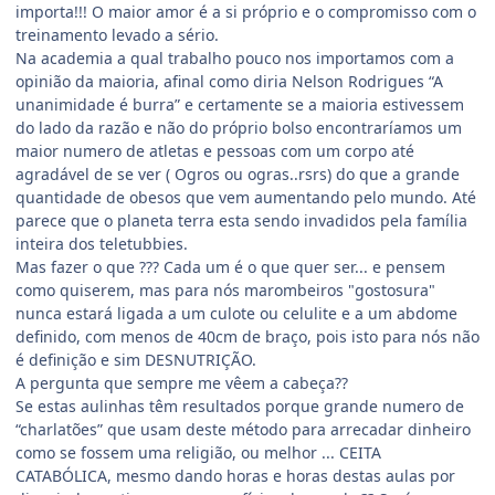
importa!!! O maior amor é a si próprio e o compromisso com o
treinamento levado a sério.
Na academia a qual trabalho pouco nos importamos com a
opinião da maioria, afinal como diria Nelson Rodrigues “A
unanimidade é burra” e certamente se a maioria estivessem
do lado da razão e não do próprio bolso encontraríamos um
maior numero de atletas e pessoas com um corpo até
agradável de se ver ( Ogros ou ogras..rsrs) do que a grande
quantidade de obesos que vem aumentando pelo mundo. Até
parece que o planeta terra esta sendo invadidos pela família
inteira dos teletubbies.
Mas fazer o que ??? Cada um é o que quer ser... e pensem
como quiserem, mas para nós marombeiros "gostosura"
nunca estará ligada a um culote ou celulite e a um abdome
definido, com menos de 40cm de braço, pois isto para nós não
é definição e sim DESNUTRIÇÃO.
A pergunta que sempre me vêem a cabeça??
Se estas aulinhas têm resultados porque grande numero de
“charlatões” que usam deste método para arrecadar dinheiro
como se fossem uma religião, ou melhor ... CEITA
CATABÓLICA, mesmo dando horas e horas destas aulas por