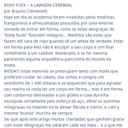
BODY FUCK – A LAVAGEM CEREBRAL
por Braulio Colmanetti
Hoje em dia as academia foram invadidas pelos modistas,
franguinhos e afrescalhadas possuídos por uma enorme
vontade de entrar em forma, como se estas desgraças de
“body fucks” fizessem milagres... Malditos são estes que
fazem até cara de nojo quando vê um atleta de verdade. Estar
em forma para eles não é esculpir o seu corpo e sim ficar
semelhante a um cadáver dessecado, e se for menina
parecendo alguma esquelética patricinha do mundo da
moda.
MODA!!! estas meninas se preocupam tanto com moda que
preferem cuidar do cabelo, das unhas e compra um
vestidinho de 1.000 dólares e se esquecem que para agradar
seu macho só resta ter um corpo em forma... mas é em forma
com contornos delineados e um glúteo e coxa durinha
esculpida certamente pelo esforço do aço, afinal as aulinhas
milagrosas no maximo ira te deixar flácida e menor, e com a
mesma “bunda” murcha de sempre.
Sei que após este artigo muitos charlatões que ganham grana
com estas desgraças me odiaram cada vez mais... e o que me