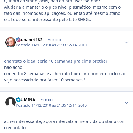
Qunato ao stano jacks, não da pra usar tsd não?
Ajudaria a manter o o pico nivel plasmático, mesmo com o
fato das incomodas aplicaçoes, ou então até mesmo stano
oral que seria interessante pelo fato SHBG..
Estatísticas do autor
edunanet182
Membro
Postado
14/12/2010 às 21:33
12/14, 2010
enantato o ideal seria 10 semanas pra cima brother
não acho !
o meu foi 8 semanas e achei mto bom, pra primeiro ciclo nao
vejo necessidade pra fazer 10 semanas !
Estatísticas do autor
TEUMINA
Membro
Postado
14/12/2010 às 21:36
12/14, 2010
achei interessante, agora intercala a meia vida do stano com
o enantato!