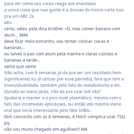
para ver como seu corpo reage aos enantatos
a unica coisa que nao gostei é a divisao do treino corta isso
pra um ABC 2x
abs.
certo, valeu pela dica brother =D, mas comer banana com
atum... kkkk
deve ficar meio estranho, vou tentar colocar claras e
bananas...
ou talvez o pao com atum pela manha e claras cozidas e
bananas a tarde..
vamo que vamo
Não acho, com 8 semanas já da pra ver um resultado bem
siginificante( eu já utilizei por esse periodo), fora que tem a
bioinvidualidade, também pelo fato do metabolismo e etc.
Qunato ao stano jacks, não da pra usar tsd não?
Ajudaria a manter o o pico nivel plasmático, mesmo com o
fato das incomodas aplicaçoes, ou então até mesmo stano
oral que seria interessante pelo fato SHBG..
tbm concordo com as 8 semanas, é Hitch complica usar TSD,
pq
não sou muito chegado em agulhas!!! kkk