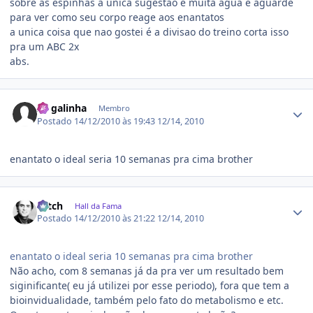
sobre as espinhas a unica sugestao é muita agua e aguarde
para ver como seu corpo reage aos enantatos
a unica coisa que nao gostei é a divisao do treino corta isso
pra um ABC 2x
abs.
Estatísticas do autor
Zé galinha
Membro
Postado
14/12/2010 às 19:43
12/14, 2010
enantato o ideal seria 10 semanas pra cima brother
Estatísticas do autor
Hitch
Hall da Fama
Postado
14/12/2010 às 21:22
12/14, 2010
enantato o ideal seria 10 semanas pra cima brother
Não acho, com 8 semanas já da pra ver um resultado bem
siginificante( eu já utilizei por esse periodo), fora que tem a
bioinvidualidade, também pelo fato do metabolismo e etc.