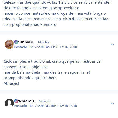
beleza,mas dae quando vc faz 1,2,3 ciclos ae vc vai entender
do q to falando..ciclo tem q se aproveitar o
maximo,comoenantato é uma droga de meia vida longa o
ideal seria 10 semanas pra cima..ciclo de 8 sem ou 6 se faz
com propionato nao enantato
Estatísticas do autor
MarinhoBF
Membro
Postado
16/12/2010 às 13:30
12/16, 2010
Ciclo simples e tradicional, creio que pelas medidas vai
conseguir seus objetivos!
manda bala na dieta, nao desliza, e segue firme!
acompanhando aqui brother!
Abração!
Estatísticas do autor
hickmorais
Membro
Postado
16/12/2010 às 16:40
12/16, 2010