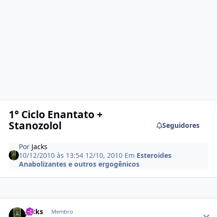
1° Ciclo Enantato +
Stanozolol
Seguidores
Por
Jacks
10/12/2010 às 13:54
12/10, 2010
Em
Esteroides
Anabolizantes e outros ergogênicos
Estatísticas do autor
Jacks
Membro