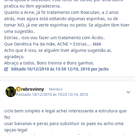
pratica eu tbm agradeceria.
Quanto a Acne, já fiz tratamento com Roacutan, a 2 anos
atrás, mas agora está voltando algumas espinhas, so de
tomar NO, já me verte espinhas no peito. Se alguém tbm tiver
uma sugestão..
Estrias.. isso vou fazer um tratamento com Ácido..
Que Genética Fia da mãe, ACNE + Estrias.... kkkk
Acho que é isso, se alguém tiver alguma sugestão ai,
agradeço.
Abraço a todos, Bons treinos e Bons ganhos.
Editado
10/12/2010 às 13:56
12/10, 2010
por Jacks
Estatísticas do autor
Cerebrovinny
Membro
Postado
14/12/2010 às 19:23
12/14, 2010
ciclo bem simples e legal achei interessante a estrutura que
fez
usar bananas e peras para substituir os paes eu acho uma
opçao legal