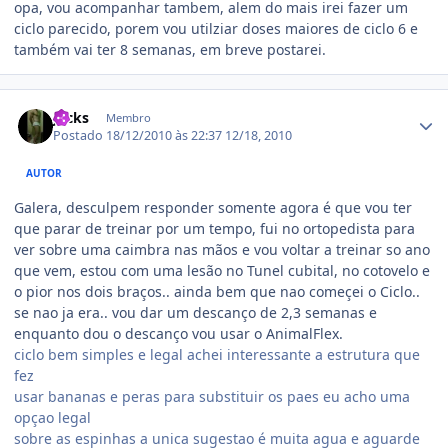
opa, vou acompanhar tambem, alem do mais irei fazer um
ciclo parecido, porem vou utilziar doses maiores de ciclo 6 e
também vai ter 8 semanas, em breve postarei.
Estatísticas do autor
Jacks
Membro
Postado
18/12/2010 às 22:37
12/18, 2010
AUTOR
Galera, desculpem responder somente agora é que vou ter
que parar de treinar por um tempo, fui no ortopedista para
ver sobre uma caimbra nas mãos e vou voltar a treinar so ano
que vem, estou com uma lesão no Tunel cubital, no cotovelo e
o pior nos dois braços.. ainda bem que nao começei o Ciclo..
se nao ja era.. vou dar um descanço de 2,3 semanas e
enquanto dou o descanço vou usar o AnimalFlex.
ciclo bem simples e legal achei interessante a estrutura que
fez
usar bananas e peras para substituir os paes eu acho uma
opçao legal
sobre as espinhas a unica sugestao é muita agua e aguarde