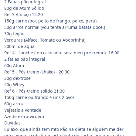
2 Fatias pão integral
80g de Atum Sólido
Ref 3 Almoço 12:20
150g carne (boi, peito de frango, peixe, peru)
50g arroz normal (vou tenta arruma batata doce.)
30g feijão
Verduras (Alface, Tomate ou Abobrinha)
200ml de agua
Ref 4 - Lanche ( no caso aqui sera meu pre treino)- 16:00
2 fatias pão integral
60g Atum
Ref 5 - Pós-treino (shake) - 20:30
30g dextrose
40g Whey
Ref 6 - Pós-treino sólido 21:30
150g carne ou frango + uns 2 ovos
60g arroz
Vejetais a vontade
Azeite extra-virgem
Duvidas -
Eu axo, que ainda tem mto Pão na dieta se alguém me der
uma ajuda a substituir, esta fonte de carbo, por uma outra