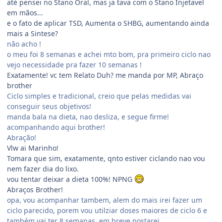
até pensei no Stano Oral, mas ja tava com o Stano Injetavel
em mãos...
e o fato de aplicar TSD, Aumenta o SHBG, aumentando ainda
mais a Sintese?
não acho !
o meu foi 8 semanas e achei mto bom, pra primeiro ciclo nao
vejo necessidade pra fazer 10 semanas !
Exatamente! vc tem Relato Duh? me manda por MP, Abraço
brother
Ciclo simples e tradicional, creio que pelas medidas vai
conseguir seus objetivos!
manda bala na dieta, nao desliza, e segue firme!
acompanhando aqui brother!
Abração!
Vlw ai Marinho!
Tomara que sim, exatamente, qnto estiver ciclando nao vou
nem fazer dia do lixo.
vou tentar deixar a dieta 100%! NPNG
Abraços Brother!
opa, vou acompanhar tambem, alem do mais irei fazer um
ciclo parecido, porem vou utilziar doses maiores de ciclo 6 e
também vai ter 8 semanas, em breve postarei.