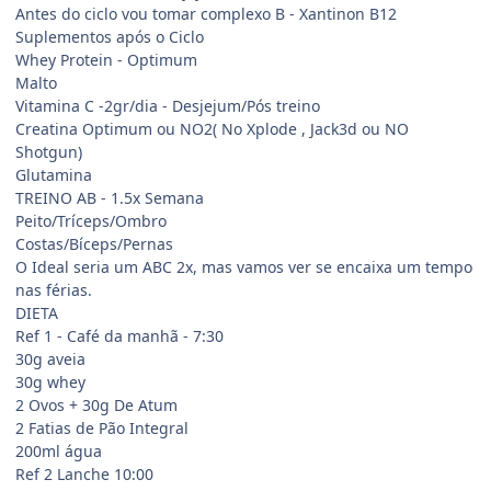
Antes do ciclo vou tomar complexo B - Xantinon B12
Suplementos após o Ciclo
Whey Protein - Optimum
Malto
Vitamina C -2gr/dia - Desjejum/Pós treino
Creatina Optimum ou NO2( No Xplode , Jack3d ou NO
Shotgun)
Glutamina
TREINO AB - 1.5x Semana
Peito/Tríceps/Ombro
Costas/Bíceps/Pernas
O Ideal seria um ABC 2x, mas vamos ver se encaixa um tempo
nas férias.
DIETA
Ref 1 - Café da manhã - 7:30
30g aveia
30g whey
2 Ovos + 30g De Atum
2 Fatias de Pão Integral
200ml água
Ref 2 Lanche 10:00