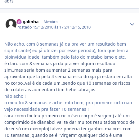
abrs
Estatísticas do autor
Zé galinha
Membro
Postado
15/12/2010 às 17:24
12/15, 2010
Não acho, com 8 semanas já da pra ver um resultado bem
siginificante( eu já utilizei por esse periodo), fora que tem a
bioinvidualidade, também pelo fato do metabolismo e etc.
é claro com 8 semanas ja da pra ver algum resultado
sim..mas seria bom aumentar 2 semanas mais para
aproveitar que la pela 4 semana essa droga ja estara em alta
no corpo..vai é de cada um..sendo que 10 semanas os riscos
de colaterais aumentam tbm hehe..abraços
não acho !
o meu foi 8 semanas e achei mto bom, pra primeiro ciclo nao
vejo necessidade pra fazer 10 semanas !
cara como foi teu primeiro ciclo (seu corpo é virgem) até um
comprimido de dianabol vai te dar muitos resultados(modo de
dizer só um exemplo) talvez poderia ter ganhos maiores com
10 semanas ,quando se é "virgem" qualquer ciclo é uma