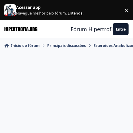
Ir para conteúdo
Acessar app
×
F
Navegue melhor pelo fórum.
Entenda
.
Fórum Hipertrofia.org
Entre
Início do fórum
Principais discussões
Esteroides Anaboliza