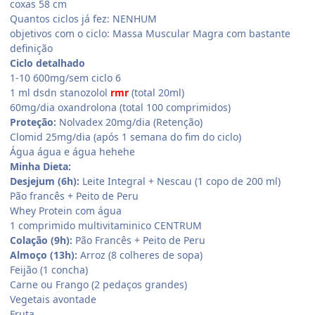
coxas 58 cm
Quantos ciclos já fez: NENHUM
objetivos com o ciclo: Massa Muscular Magra com bastante
definição
Ciclo detalhado
1-10 600mg/sem ciclo 6
1 ml dsdn stanozolol
rmr
(total 20ml)
60mg/dia oxandrolona (total 100 comprimidos)
Proteção:
Nolvadex 20mg/dia (Retenção)
Clomid 25mg/dia (após 1 semana do fim do ciclo)
Água água e água hehehe
Minha Dieta:
Desjejum (6h):
Leite Integral + Nescau (1 copo de 200 ml)
Pão francês + Peito de Peru
Whey Protein com água
1 comprimido multivitaminico CENTRUM
Colação (9h):
Pão Francês + Peito de Peru
Almoço (13h):
Arroz (8 colheres de sopa)
Feijão (1 concha)
Carne ou Frango (2 pedaços grandes)
Vegetais avontade
Fruta