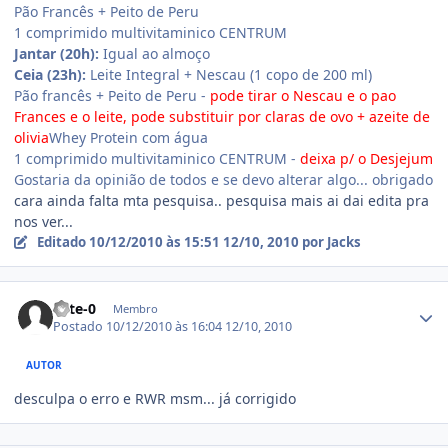
Pão Francês + Peito de Peru
1 comprimido multivitaminico CENTRUM
Jantar (20h):
Igual ao almoço
Ceia (23h):
Leite Integral + Nescau (1 copo de 200 ml)
Pão francês + Peito de Peru -
pode tirar o Nescau e o pao
Frances e o leite, pode substituir por claras de ovo + azeite de
olivia
Whey Protein com água
1 comprimido multivitaminico CENTRUM -
deixa p/ o Desjejum
Gostaria da opinião de todos e se devo alterar algo... obrigado
cara ainda falta mta pesquisa.. pesquisa mais ai dai edita pra
nos ver...
Editado
10/12/2010 às 15:51
12/10, 2010
por Jacks
Estatísticas do autor
elite-0
Membro
Postado
10/12/2010 às 16:04
12/10, 2010
AUTOR
desculpa o erro e RWR msm... já corrigido