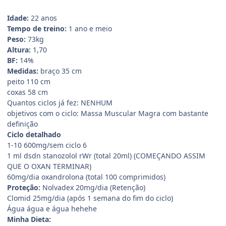
Idade:
22 anos
Tempo de treino:
1 ano e meio
Peso:
73kg
Altura:
1,70
BF:
14%
Medidas:
braço 35 cm
peito 110 cm
coxas 58 cm
Quantos ciclos já fez: NENHUM
objetivos com o ciclo: Massa Muscular Magra com bastante
definição
Ciclo detalhado
1-10 600mg/sem ciclo 6
1 ml dsdn stanozolol rWr (total 20ml) (COMEÇANDO ASSIM
QUE O OXAN TERMINAR)
60mg/dia oxandrolona (total 100 comprimidos)
Proteção:
Nolvadex 20mg/dia (Retenção)
Clomid 25mg/dia (após 1 semana do fim do ciclo)
Água água e água hehehe
Minha Dieta: