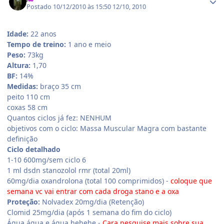
Postado
10/12/2010 às 15:50
12/10, 2010
Idade:
22 anos
Tempo de treino:
1 ano e meio
Peso:
73kg
Altura:
1,70
BF:
14%
Medidas:
braço 35 cm
peito 110 cm
coxas 58 cm
Quantos ciclos já fez: NENHUM
objetivos com o ciclo: Massa Muscular Magra com bastante
definição
Ciclo detalhado
1-10 600mg/sem ciclo 6
1 ml dsdn stanozolol rmr (total 20ml)
60mg/dia oxandrolona (total 100 comprimidos) -
coloque que
semana vc vai entrar com cada droga stano e a oxa
Proteção:
Nolvadex 20mg/dia (Retenção)
Clomid 25mg/dia (após 1 semana do fim do ciclo)
Água água e água hehehe -
Cara pesquise mais sobre sua