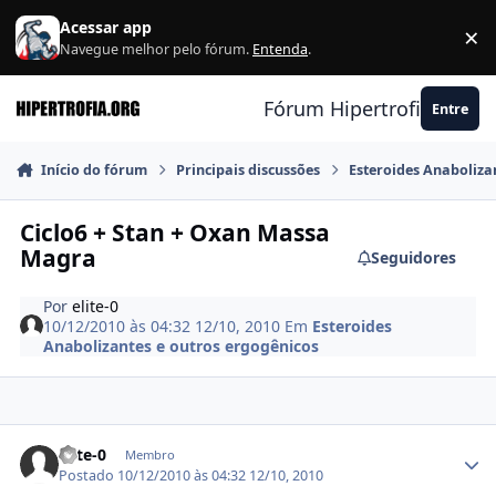
Ir para conteúdo
Acessar app
×
F
Navegue melhor pelo fórum.
Entenda
.
Fórum Hipertrofia.org
Entre
Início do fórum
Principais discussões
Esteroides Anaboliza
Ciclo6 + Stan + Oxan Massa
Magra
Seguidores
Por
elite-0
10/12/2010 às 04:32
12/10, 2010
Em
Esteroides
Anabolizantes e outros ergogênicos
Estatísticas do autor
elite-0
Membro
Postado
10/12/2010 às 04:32
12/10, 2010