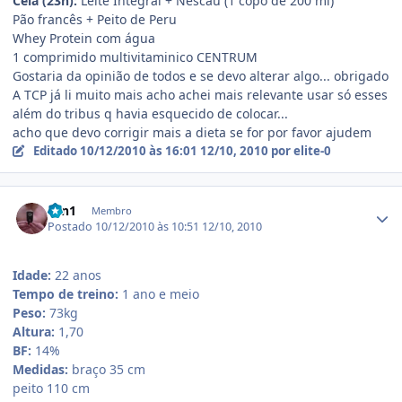
Ceia (23h):
Leite Integral + Nescau (1 copo de 200 ml)
Pão francês + Peito de Peru
Whey Protein com água
1 comprimido multivitaminico CENTRUM
Gostaria da opinião de todos e se devo alterar algo... obrigado
A TCP já li muito mais acho achei mais relevante usar só esses
além do tribus q havia esquecido de colocar...
acho que devo corrigir mais a dieta se for por favor ajudem
Editado
10/12/2010 às 16:01
12/10, 2010
por elite-0
Estatísticas do autor
brn1
Membro
Postado
10/12/2010 às 10:51
12/10, 2010
Idade:
22 anos
Tempo de treino:
1 ano e meio
Peso:
73kg
Altura:
1,70
BF:
14%
Medidas:
braço 35 cm
peito 110 cm