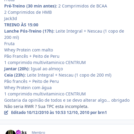
Pré-Treino (30 min antes):
2 Comprimidos de BCAA
2 Comprimidos de HMB
Jack3d
TREINO ÀS 15:00
Lanche Pós-Treino (17h):
Leite Integral + Nescau (1 copo de
200 ml)
Fruta
Whey Protein com malto
Pão Francês + Peito de Peru
1 comprimido multivitaminico CENTRUM
Jantar (20h):
Igual ao almoço
Ceia (23h):
Leite Integral + Nescau (1 copo de 200 ml)
Pão francês + Peito de Peru
Whey Protein com água
1 comprimido multivitaminico CENTRUM
Gostaria da opinião de todos e se devo alterar algo... obrigado
Não seria RWR ? Sua TPC esta incompleta.
Editado
10/12/2010 às 10:53
12/10, 2010
por brn1
Estatísticas do autor
Jacks
Membro