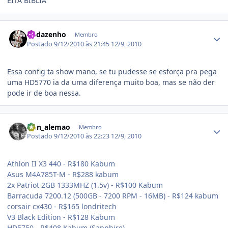
EITA BIBLIA
Estatísticas do autor
Budazenho
Membro
Postado
9/12/2010 às 21:45
12/9, 2010
Essa config ta show mano, se tu pudesse se esforça pra pega
uma HD5770 ia da uma diferença muito boa, mas se não der
pode ir de boa nessa.
Estatísticas do autor
Don_alemao
Membro
Postado
9/12/2010 às 22:23
12/9, 2010
Athlon II X3 440 - R$180 Kabum
Asus M4A785T-M - R$288 kabum
2x Patriot 2GB 1333MHZ (1.5v) - R$100 Kabum
Barracuda 7200.12 (500GB - 7200 RPM - 16MB) - R$124 kabum
corsair cx430 - R$165 londritech
V3 Black Edition - R$128 Kabum
HD5750 - R$408 Kabum (Sapphire)