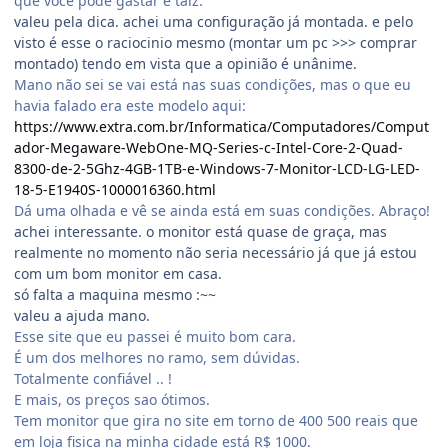
que você pode gastar e talz.
valeu pela dica. achei uma configuração já montada. e pelo
visto é esse o raciocinio mesmo (montar um pc >>> comprar
montado) tendo em vista que a opinião é unânime.
Mano não sei se vai está nas suas condições, mas o que eu
havia falado era este modelo aqui:
https://www.extra.com.br/Informatica/Computadores/Comput
ador-Megaware-WebOne-MQ-Series-c-Intel-Core-2-Quad-
8300-de-2-5Ghz-4GB-1TB-e-Windows-7-Monitor-LCD-LG-LED-
18-5-E1940S-1000016360.html
Dá uma olhada e vê se ainda está em suas condições. Abraço!
achei interessante. o monitor está quase de graça, mas
realmente no momento não seria necessário já que já estou
com um bom monitor em casa.
só falta a maquina mesmo :~~
valeu a ajuda mano.
Esse site que eu passei é muito bom cara.
É um dos melhores no ramo, sem dúvidas.
Totalmente confiável .. !
E mais, os preços sao ótimos.
Tem monitor que gira no site em torno de 400 500 reais que
em loja fisica na minha cidade está R$ 1000.