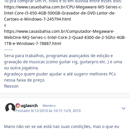
To pra comprar um PC novo e to em dúvida entre esses dois:
https://www.casasbahia.com.br/CPU-Megaware-M5-Series-c-
Intel-Core-i5-650-4GB-500GB-Gravador-de-DVD-Leitor-de-
Cartoes-e-Windows-7-245794.html
e
https://www.casasbahia.com.br/Computador-Megaware-
WebOne-MQ-Series-c-Intel-Core-2-Quad-8300-de-2-5Ghz-4GB-
1TB-e-Windows-7-78887.html
------
Seria para trabalhos, programas avançados de edição e
gravação de musicas (como guitar rig, guitarpro etc..) e uma
ou outra jogatina.
Agradeço quem puder ajudar e até sugerir melhores PCs
nessa faixa de preço.
flwsson
Estatísticas do autor
douglasrch
Membro
Postado
9/12/2010 às 16:15
12/9, 2010
Mano não sei se vai está nas suas condições, mas o que eu