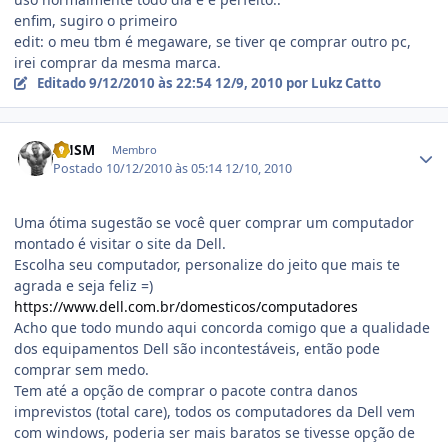
enfim, sugiro o primeiro
edit: o meu tbm é megaware, se tiver qe comprar outro pc,
irei comprar da mesma marca.
Editado
9/12/2010 às 22:54
12/9, 2010
por Lukz Catto
Estatísticas do autor
AHSM
Membro
Postado
10/12/2010 às 05:14
12/10, 2010
Uma ótima sugestão se você quer comprar um computador
montado é visitar o site da Dell.
Escolha seu computador, personalize do jeito que mais te
agrada e seja feliz =)
https://www.dell.com.br/domesticos/computadores
Acho que todo mundo aqui concorda comigo que a qualidade
dos equipamentos Dell são incontestáveis, então pode
comprar sem medo.
Tem até a opção de comprar o pacote contra danos
imprevistos (total care), todos os computadores da Dell vem
com windows, poderia ser mais baratos se tivesse opção de