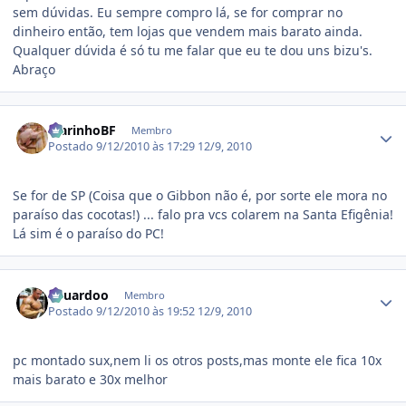
sem dúvidas. Eu sempre compro lá, se for comprar no
dinheiro então, tem lojas que vendem mais barato ainda.
Qualquer dúvida é só tu me falar que eu te dou uns bizu's.
Abraço
Estatísticas do autor
MarinhoBF
Membro
Postado
9/12/2010 às 17:29
12/9, 2010
Se for de SP (Coisa que o Gibbon não é, por sorte ele mora no
paraíso das cocotas!) ... falo pra vcs colarem na Santa Efigênia!
Lá sim é o paraíso do PC!
Estatísticas do autor
Eduardoo
Membro
Postado
9/12/2010 às 19:52
12/9, 2010
pc montado sux,nem li os otros posts,mas monte ele fica 10x
mais barato e 30x melhor