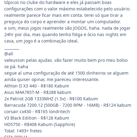
tópicos no clube do hardware e eles já passam boas
configurações com o valor máximo estabelecido pelo usuário.
realmente parece ficar mais em conta. terei só que tirar a
preguiça do corpo e aprender a montar um computador.
e sim, meus jogos realmente são JOGOS, haha. nada de jogar
24hr por dia, mas quando tenho folga e ócio nas nights em
casa, um jogo é a combinação ideal.
________
@all
valeusson pelas ajudas. vão fazer muito bem pro meu bolso
se pá. haha
segue aí uma configuração de até 1500 dinheiros se alguem
ainda quiser opinar, me pareceu interessante.
Athlon II X3 440 - R$180 Kabum
Asus M4A785T-M - R$288 kabum
2x Patriot 2GB 1333MHZ (1.5v) - R$100 Kabum
Barracuda 7200.12 (500GB - 7200 RPM - 16MB) - R$124 kabum
corsair cx430 - R$165 londritech
V3 Black Edition - R$128 Kabum
HD5750 - R$408 Kabum (Sapphire)
Total: 1493+ fretes