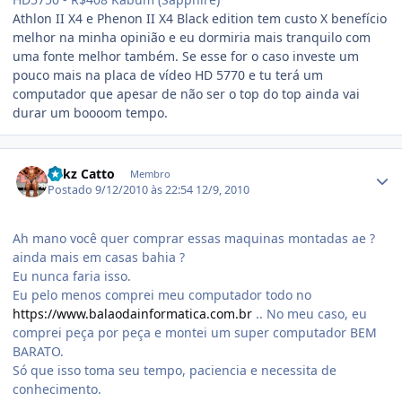
Athlon II X4 e Phenon II X4 Black edition tem custo X benefício
melhor na minha opinião e eu dormiria mais tranquilo com
uma fonte melhor também. Se esse for o caso investe um
pouco mais na placa de vídeo HD 5770 e tu terá um
computador que apesar de não ser o top do top ainda vai
durar um boooom tempo.
Estatísticas do autor
Lukz Catto
Membro
Postado
9/12/2010 às 22:54
12/9, 2010
Ah mano você quer comprar essas maquinas montadas ae ?
ainda mais em casas bahia ?
Eu nunca faria isso.
Eu pelo menos comprei meu computador todo no
https://www.balaodainformatica.com.br
.. No meu caso, eu
comprei peça por peça e montei um super computador BEM
BARATO.
Só que isso toma seu tempo, paciencia e necessita de
conhecimento.