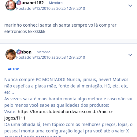
edunanet182
Membro
Postado
9/12/2010 às 20:25
12/9, 2010
marinho conheci santa eh santa sempre vo lá comprar
eletronicos kkkkkkkk
Estatísticas do autor
Gibbon
Membro
Postado
9/12/2010 às 20:53
12/9, 2010
AUTOR
Nunca compre PC MONTADO! Nunca, jamais, never! Motivos:
não espefica a placa mãe, fonte de alimentação, HD, etc, etc,
etc...
As vezes sai até mais barato monta algo melhor e caso não sai
pelo menos você sabe as qualidades dos produtos:
Visite:
https://forum.clubedohardware.com.br/micro-
jogos/f111
Da uma olhada lá, tem tópico com os melhores preços, lojas, o
pessoal monta uma configuração legal pra você até o valor X