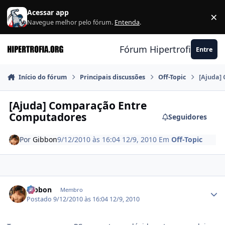
Ir para conteúdo
Acessar app
×
F
Navegue melhor pelo fórum.
Entenda
.
Fórum Hipertrofia.org
Entre
Início do fórum
Principais discussões
Off-Topic
[Ajuda]
[Ajuda] Comparação Entre
Computadores
Seguidores
Por
Gibbon
9/12/2010 às 16:04
12/9, 2010
Em
Off-Topic
Estatísticas do autor
Gibbon
Membro
Postado
9/12/2010 às 16:04
12/9, 2010