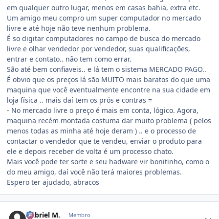
em qualquer outro lugar, menos em casas bahia, extra etc.
Um amigo meu compro um super computador no mercado
livre e até hoje não teve nenhum problema.
É so digitar computadores no campo de busca do mercado
livre e olhar vendedor por vendedor, suas qualificações,
entrar e contato.. não tem como errar.
São até bem confiaveis.. e lá tem o sistema MERCADO PAGO..
É obvio que os preços lá são MUITO mais baratos do que uma
maquina que você eventualmente encontre na sua cidade em
loja física .. mais daí tem os prós e contras =
- No mercado livre o preço é mais em conta, lógico. Agora,
maquina recém montada costuma dar muito problema ( pelos
menos todas as minha até hoje deram ) .. e o processo de
contactar o vendedor que te vendeu, enviar o produto para
ele e depois receber de volta é um processo chato.
Mais você pode ter sorte e seu hadware vir bonitinho, como o
do meu amigo, daí você não terá maiores problemas.
Espero ter ajudado, abracos
Estatísticas do autor
Gabriel M.
Membro