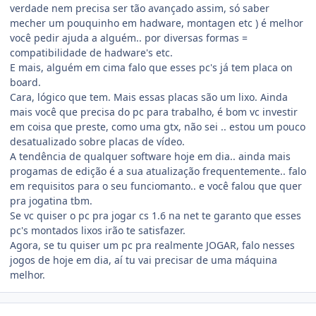
verdade nem precisa ser tão avançado assim, só saber
mecher um pouquinho em hadware, montagen etc ) é melhor
você pedir ajuda a alguém.. por diversas formas =
compatibilidade de hadware's etc.
E mais, alguém em cima falo que esses pc's já tem placa on
board.
Cara, lógico que tem. Mais essas placas são um lixo. Ainda
mais você que precisa do pc para trabalho, é bom vc investir
em coisa que preste, como uma gtx, não sei .. estou um pouco
desatualizado sobre placas de vídeo.
A tendência de qualquer software hoje em dia.. ainda mais
progamas de edição é a sua atualização frequentemente.. falo
em requisitos para o seu funciomanto.. e você falou que quer
pra jogatina tbm.
Se vc quiser o pc pra jogar cs 1.6 na net te garanto que esses
pc's montados lixos irão te satisfazer.
Agora, se tu quiser um pc pra realmente JOGAR, falo nesses
jogos de hoje em dia, aí tu vai precisar de uma máquina
melhor.
Estatísticas do autor