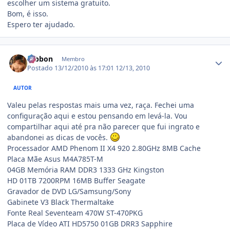
escolher um sistema gratuito.
Bom, é isso.
Espero ter ajudado.
Estatísticas do autor
Gibbon
Membro
Postado
13/12/2010 às 17:01
12/13, 2010
AUTOR
Valeu pelas respostas mais uma vez, raça. Fechei uma
configuração aqui e estou pensando em levá-la. Vou
compartilhar aqui até pra não parecer que fui ingrato e
abandonei as dicas de vocês.
Processador AMD Phenom II X4 920 2.80GHz 8MB Cache
Placa Mãe Asus M4A785T-M
04GB Memória RAM DDR3 1333 GHz Kingston
HD 01TB 7200RPM 16MB Buffer Seagate
Gravador de DVD LG/Samsung/Sony
Gabinete V3 Black Thermaltake
Fonte Real Seventeam 470W ST-470PKG
Placa de Vídeo ATI HD5750 01GB DRR3 Sapphire