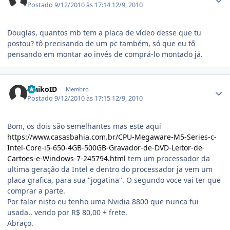
Postado
9/12/2010 às 17:14
12/9, 2010
Douglas, quantos mb tem a placa de vídeo desse que tu
postou? tô precisando de um pc também, só que eu tô
pensando em montar ao invés de comprá-lo montado já.
Estatísticas do autor
MaikoID
Membro
Postado
9/12/2010 às 17:15
12/9, 2010
Bom, os dois são semelhantes mas este aqui
https://www.casasbahia.com.br/CPU-Megaware-M5-Series-c-
Intel-Core-i5-650-4GB-500GB-Gravador-de-DVD-Leitor-de-
Cartoes-e-Windows-7-245794.html
tem um processador da
ultima geração da Intel e dentro do processador ja vem um
placa grafica, para sua "jogatina". O segundo voce vai ter que
comprar a parte.
Por falar nisto eu tenho uma Nvidia 8800 que nunca fui
usada.. vendo por R$ 80,00 + frete.
Abraço.