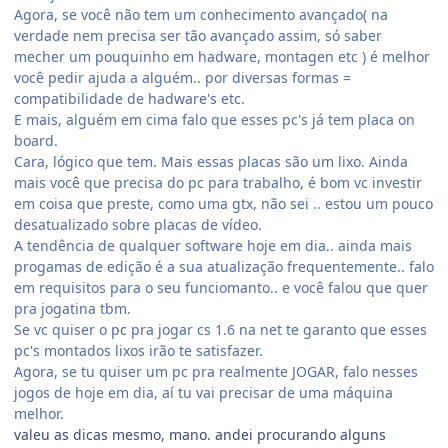
Agora, se você não tem um conhecimento avançado( na
verdade nem precisa ser tão avançado assim, só saber
mecher um pouquinho em hadware, montagen etc ) é melhor
você pedir ajuda a alguém.. por diversas formas =
compatibilidade de hadware's etc.
E mais, alguém em cima falo que esses pc's já tem placa on
board.
Cara, lógico que tem. Mais essas placas são um lixo. Ainda
mais você que precisa do pc para trabalho, é bom vc investir
em coisa que preste, como uma gtx, não sei .. estou um pouco
desatualizado sobre placas de vídeo.
A tendência de qualquer software hoje em dia.. ainda mais
progamas de edição é a sua atualização frequentemente.. falo
em requisitos para o seu funciomanto.. e você falou que quer
pra jogatina tbm.
Se vc quiser o pc pra jogar cs 1.6 na net te garanto que esses
pc's montados lixos irão te satisfazer.
Agora, se tu quiser um pc pra realmente JOGAR, falo nesses
jogos de hoje em dia, aí tu vai precisar de uma máquina
melhor.
valeu as dicas mesmo, mano. andei procurando alguns