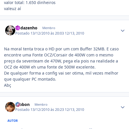
valor total: 1.650 dinheiros
valeuz aí
Estatísticas do autor
Budazenho
Membro
Postado
13/12/2010 às 20:03
12/13, 2010
Na moral tenta troca o HD por um com Buffer 32MB. E caso
encontre uma Fonte OCZ/Corsair de 400W com o mesmo
preço da seventeam de 470W, pega ela pois na realidade a
OCZ de 400W eh uma fonte de 500W excelente.
De qualquer forma a config vai ser otima, mil vezes melhor
que qualquer PC montado.
Abç
Estatísticas do autor
Gibbon
Membro
Postado
13/12/2010 às 20:23
12/13, 2010
AUTOR