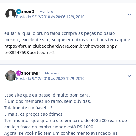
Estatísticas do autor
BrunoxD
Membro
Postado
9/12/2010 às 20:06
12/9, 2010
eu faria igual o bruno falou compra as peças no balão
mesmo, excelente site, se quiser outros sites bons tem aqui >
https://forum.clubedohardware.com.br/showpost.php?
p=3824769&postcount=2
Estatísticas do autor
brunoPIMP
Membro
Postado
9/12/2010 às 20:23
12/9, 2010
Esse site que eu passei é muito bom cara.
É um dos melhores no ramo, sem dúvidas.
Totalmente confiável .. !
E mais, os preços sao ótimos.
Tem monitor que gira no site em torno de 400 500 reais que
em loja fisica na minha cidade está R$ 1000.
Agora, se você não tem um conhecimento avançado( na