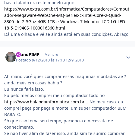
havia falado era este modelo aqui:
https://www.extra.com.br/Informatica/Computadores/Comput
ador-Megaware-WebOne-MQ-Series-c-Intel-Core-2-Quad-
8300-de-2-5Ghz-4GB-1TB-e-Windows-7-Monitor-LCD-LG-LED-
18-5-E1940S-1000016360.html
Dá uma olhada e vê se ainda está em suas condições. Abraço!
Estatísticas do autor
brunoPIMP
Membro
Postado
9/12/2010 às 17:13
12/9, 2010
Ah mano você quer comprar essas maquinas montadas ae ?
ainda mais em casas bahia ?
Eu nunca faria isso.
Eu pelo menos comprei meu computador todo no
https://www.balaodainformatica.com.br
.. No meu caso, eu
comprei peça por peça e montei um super computador BEM
BARATO.
Só que isso toma seu tempo, paciencia e necessita de
conhecimento.
Se não tiver afim de fazer isso, ainda sim te sugiro comprar