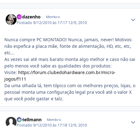
Estatísticas do autor
Budazenho
Membro
Postado
9/12/2010 às 17:17
12/9, 2010
Nunca compre PC MONTADO! Nunca, jamais, never! Motivos:
não espefica a placa mãe, fonte de alimentação, HD, etc, etc,
etc...
As vezes sai até mais barato monta algo melhor e caso não sai
pelo menos você sabe as qualidades dos produtos:
Visite:
https://forum.clubedohardware.com.br/micro-
jogos/f111
Da uma olhada lá, tem tópico com os melhores preços, lojas, o
pessoal monta uma configuração legal pra você até o valor X
que você pode gastar e talz.
Estatísticas do autor
R.Hellmann
Membro
Postado
9/12/2010 às 17:18
12/9, 2010