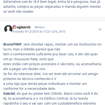
Adrenaline.com.br lá é bem legal, entra lá e pesquisa, mas já
adianto, compra as peças separadas e manda alguém montar
se você não souber.
Estatísticas do autor
douglasrch
Membro
Postado
9/12/2010 às 17:22
12/9, 2010
BrunoPIMP
, sem dúvidas rapaz, montar um sai muitissimo no
lucro, mas o Gibbão parece que não
tem o conhecimento suficiente pra fazer isto, e ele não quer
um pc muuuuito foda, visto que
estes estão com preços acessíveis e são bons, eu aconselharia
ele a pegar um destes sim.
Se for do interesse dele, iria ser bom ele arrumar um amigo
próximo ou técnico conhecido e ir
a uma loja que venda peças individuais e montar um
conforme for a necessidade dele.
Gabriel
, do que eu postei tem 256mb. Mano como você é do
RJ, te aconselharia a ir no Edificio Central, lá tu monta
rapidinho o seu e vai sair com um custoxbeneficio extremo