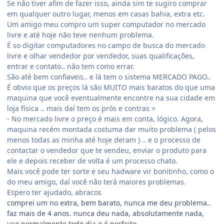
Se não tiver afim de fazer isso, ainda sim te sugiro comprar
em qualquer outro lugar, menos em casas bahia, extra etc.
Um amigo meu compro um super computador no mercado
livre e até hoje não teve nenhum problema.
É so digitar computadores no campo de busca do mercado
livre e olhar vendedor por vendedor, suas qualificações,
entrar e contato.. não tem como errar.
São até bem confiaveis.. e lá tem o sistema MERCADO PAGO..
É obvio que os preços lá são MUITO mais baratos do que uma
maquina que você eventualmente encontre na sua cidade em
loja física .. mais daí tem os prós e contras =
- No mercado livre o preço é mais em conta, lógico. Agora,
maquina recém montada costuma dar muito problema ( pelos
menos todas as minha até hoje deram ) .. e o processo de
contactar o vendedor que te vendeu, enviar o produto para
ele e depois receber de volta é um processo chato.
Mais você pode ter sorte e seu hadware vir bonitinho, como o
do meu amigo, daí você não terá maiores problemas.
Espero ter ajudado, abracos
comprei um no extra, bem barato, nunca me deu problema..
faz mais de 4 anos. nunca deu nada, absolutamente nada,
uso normalmente todo dia e é perfeito..