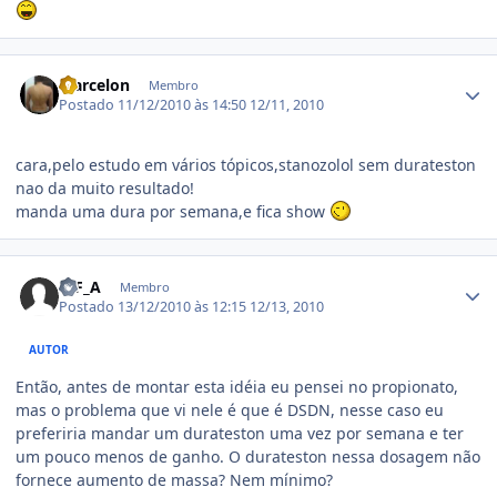
Estatísticas do autor
Marcelon
Membro
Postado
11/12/2010 às 14:50
12/11, 2010
cara,pelo estudo em vários tópicos,stanozolol sem durateston
nao da muito resultado!
manda uma dura por semana,e fica show
Estatísticas do autor
T_F_A
Membro
Postado
13/12/2010 às 12:15
12/13, 2010
AUTOR
Então, antes de montar esta idéia eu pensei no propionato,
mas o problema que vi nele é que é DSDN, nesse caso eu
preferiria mandar um durateston uma vez por semana e ter
um pouco menos de ganho. O durateston nessa dosagem não
fornece aumento de massa? Nem mínimo?