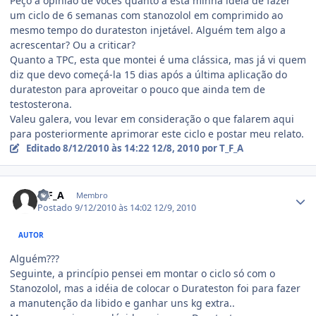
Peço a opinião de vocês quanto a esta minha idéia de fazer
um ciclo de 6 semanas com stanozolol em comprimido ao
mesmo tempo do durateston injetável. Alguém tem algo a
acrescentar? Ou a criticar?
Quanto a TPC, esta que montei é uma clássica, mas já vi quem
diz que devo começá-la 15 dias após a última aplicação do
durateston para aproveitar o pouco que ainda tem de
testosterona.
Valeu galera, vou levar em consideração o que falarem aqui
para posteriormente aprimorar este ciclo e postar meu relato.
Editado
8/12/2010 às 14:22
12/8, 2010
por T_F_A
Estatísticas do autor
T_F_A
Membro
Postado
9/12/2010 às 14:02
12/9, 2010
AUTOR
Alguém???
Seguinte, a princípio pensei em montar o ciclo só com o
Stanozolol, mas a idéia de colocar o Durateston foi para fazer
a manutenção da libido e ganhar uns kg extra..