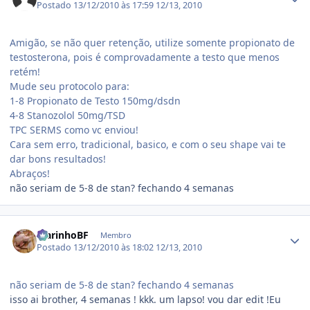
Postado
13/12/2010 às 17:59
12/13, 2010
Amigão, se não quer retenção, utilize somente propionato de
testosterona, pois é comprovadamente a testo que menos
retém!
Mude seu protocolo para:
1-8 Propionato de Testo 150mg/dsdn
4-8 Stanozolol 50mg/TSD
TPC SERMS como vc enviou!
Cara sem erro, tradicional, basico, e com o seu shape vai te
dar bons resultados!
Abraços!
não seriam de 5-8 de stan? fechando 4 semanas
Estatísticas do autor
MarinhoBF
Membro
Postado
13/12/2010 às 18:02
12/13, 2010
não seriam de 5-8 de stan? fechando 4 semanas
isso ai brother, 4 semanas ! kkk. um lapso! vou dar edit !Eu