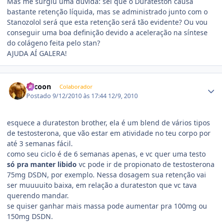
Mas me surgiu uma dúvida: sei que o Durateston causa
bastante retenção líquida, mas se administrado junto com o
Stanozolol será que esta retenção será tão evidente? Ou vou
conseguir uma boa definição devido a aceleração na síntese
do colágeno feita pelo stan?
AJUDA AÍ GALERA!
Estatísticas do autor
Tycoon
Colaborador
Postado
9/12/2010 às 17:44
12/9, 2010
esquece a durateston brother, ela é um blend de vários tipos
de testosterona, que vão estar em atividade no teu corpo por
até 3 semanas fácil.
como seu ciclo é de 6 semanas apenas, e vc quer uma testo
só pra manter libido
vc pode ir de propionato de testosterona
75mg DSDN, por exemplo. Nessa dosagem sua retenção vai
ser muuuuito baixa, em relação a durateston que vc tava
querendo mandar.
se quiser ganhar mais massa pode aumentar pra 100mg ou
150mg DSDN.