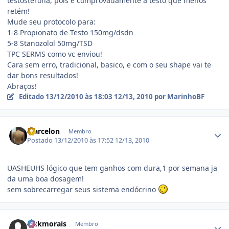
testosterona, pois é comprovadamente a testo que menos
retém!
Mude seu protocolo para:
1-8 Propionato de Testo 150mg/dsdn
5-8 Stanozolol 50mg/TSD
TPC SERMS como vc enviou!
Cara sem erro, tradicional, basico, e com o seu shape vai te
dar bons resultados!
Abraços!
Editado
13/12/2010 às 18:03
12/13, 2010
por MarinhoBF
Estatísticas do autor
Marcelon
Membro
Postado
13/12/2010 às 17:52
12/13, 2010
UASHEUHS lógico que tem ganhos com dura,1 por semana ja
da uma boa dosagem!
sem sobrecarregar seus sistema endócrino
Estatísticas do autor
hickmorais
Membro