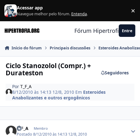
Ir para conteúdo
Acessar app
×
F
Navegue melhor pelo fórum.
Entenda
.
Fórum Hipertrofia.org
Entre
Início do fórum
Principais discussões
Esteroides Anaboliza
Ciclo Stanozolol (Compr.) +
Durateston
Seguidores
Por
T_F_A
8/12/2010 às 14:13
12/8, 2010
Em
Esteroides
Anabolizantes e outros ergogênicos
Estatísticas do autor
T_F_A
Membro
Postado
8/12/2010 às 14:13
12/8, 2010