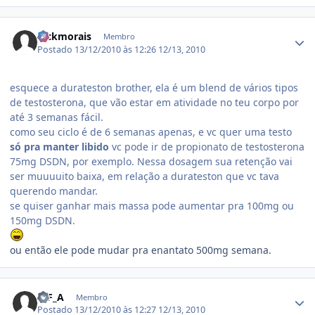
Estatísticas do autor
hickmorais
Membro
Postado
13/12/2010 às 12:26
12/13, 2010
esquece a durateston brother, ela é um blend de vários tipos
de testosterona, que vão estar em atividade no teu corpo por
até 3 semanas fácil.
como seu ciclo é de 6 semanas apenas, e vc quer uma testo
só pra manter libido
vc pode ir de propionato de testosterona
75mg DSDN, por exemplo. Nessa dosagem sua retenção vai
ser muuuuito baixa, em relação a durateston que vc tava
querendo mandar.
se quiser ganhar mais massa pode aumentar pra 100mg ou
150mg DSDN.
ou então ele pode mudar pra enantato 500mg semana.
Estatísticas do autor
T_F_A
Membro
Postado
13/12/2010 às 12:27
12/13, 2010