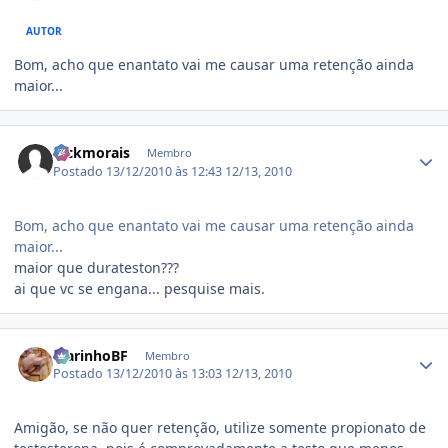
AUTOR
Bom, acho que enantato vai me causar uma retenção ainda
maior...
Estatísticas do autor
hickmorais
Membro
Postado
13/12/2010 às 12:43
12/13, 2010
Bom, acho que enantato vai me causar uma retenção ainda
maior...
maior que durateston???
ai que vc se engana... pesquise mais.
Estatísticas do autor
MarinhoBF
Membro
Postado
13/12/2010 às 13:03
12/13, 2010
Amigão, se não quer retenção, utilize somente propionato de