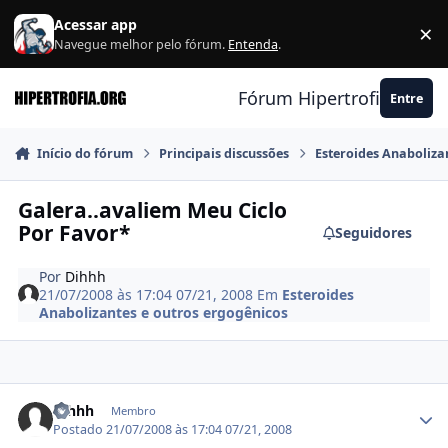
Ir para conteúdo
Acessar app
×
F
Navegue melhor pelo fórum.
Entenda
.
Fórum Hipertrofia.org
Entre
Início do fórum
Principais discussões
Esteroides Anaboliza
Galera..avaliem Meu Ciclo
Por Favor*
Seguidores
Por
Dihhh
21/07/2008 às 17:04
07/21, 2008
Em
Esteroides
Anabolizantes e outros ergogênicos
Estatísticas do autor
Dihhh
Membro
Postado
21/07/2008 às 17:04
07/21, 2008