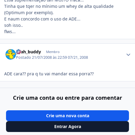
Tinha que tqer no mínimo um whey de alta qualidade
(Optimum por exemplo).
E naum concordo com o uso de ADE...
soh isso..
flws...
Estatísticas do autor
yeah_buddy
Membro
Postado
21/07/2008 às 22:59
07/21, 2008
ADE cara?? pra q tu vai mandar essa porra??
Crie uma conta ou entre para comentar
Crie uma nova conta
Entrar Agora