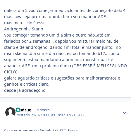
galera dia 5 vou começar meu ciclo antes de começa-lo daki 4
dias ..ow seja proxima quinta feira vou mandar ADE.
mas meu ciclo é esse
Androgenol e Stano
Vou começar tomando um dia sim e outro não..até em
feriados por 2 semanas .. depois vou misturar meio ML de
stano e de androgenol dando 1ml total e mandar junto.. no
msm skema..dia sim e dia não.. estou tomando b12.. como
suplimento estou mandando albumina, monster pack e
anabolic AGE..uma proteina ótima.(OBS:ESSE É MEU SEGUNDO
CICLO)
galera aguardo críticas e sugestões para melhoramentos e
ganhos e críticas claro..
desde já agradeço \o
Estatísticas do autor
madrug
Membro
Postado
21/07/2008 às 19:07
07/21, 2008
Essa suplementação tah MUITO fraca...