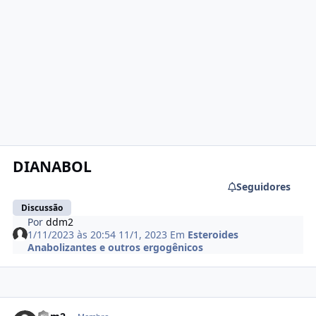
DIANABOL
Seguidores
Discussão
Por
ddm2
1/11/2023 às 20:54
11/1, 2023
Em
Esteroides
Anabolizantes e outros ergogênicos
Estatísticas do autor