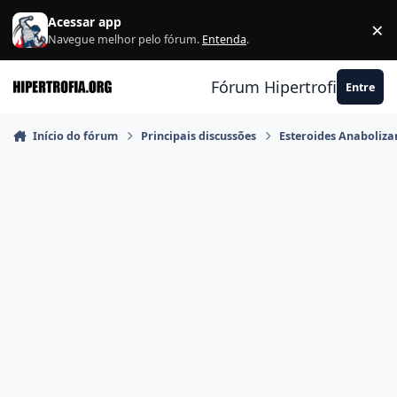
Ir para conteúdo
Acessar app
×
F
Navegue melhor pelo fórum.
Entenda
.
Fórum Hipertrofia.org
Entre
Início do fórum
Principais discussões
Esteroides Anaboliza