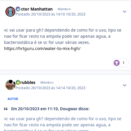
Estatísticas do autor
Doctor Manhattan
Membro
Postado
20/10/2023 às 14:10
10/20, 2023
vc vai usar para gh? dependendo de como for o uso, tipo se
nao for ficar resto na ampola pode ser apenas agua, a
bacteriostática é se vc for usar várias vezes.
https://hrtguru.com/water-to-mix-hgh/
1
Estatísticas do autor
shrubbles
Membro
Postado
20/10/2023 às 14:14
10/20, 2023
AUTOR
Em 20/10/2023 em 11:10, Dougwar disse:
vc vai usar para gh? dependendo de como for o uso, tipo se
nao for ficar resto na ampola pode ser apenas agua, a
bacteriostática é se vc for usar várias vezes.