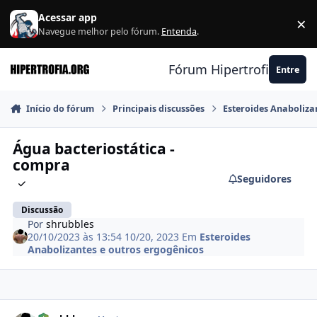
Ir para conteúdo
Acessar app
×
F
Navegue melhor pelo fórum.
Entenda
.
Fórum Hipertrofia.org
Entre
Início do fórum
Principais discussões
Esteroides Anaboliza
Água bacteriostática -
compra
Seguidores
Discussão
Por
shrubbles
20/10/2023 às 13:54
10/20, 2023
Em
Esteroides
Anabolizantes e outros ergogênicos
Estatísticas do autor