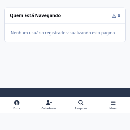
Quem Está Navegando
0
Nenhum usuário registrado visualizando esta página.
Modo Claro
Modo Escuro
Preferência do Sistema
f
i
Entre
Cadastre-se
Pesquisar
Menu
a
n
Política De Privacidade
Contato
Cookies
c
s
Fórum Hipertrofia
Powered by
Invision Community
e
t