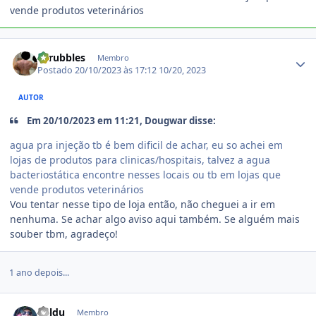
vende produtos veterinários
Estatísticas do autor
shrubbles
Membro
Postado
20/10/2023 às 17:12
10/20, 2023
AUTOR
Em 20/10/2023 em 11:21, Dougwar disse:
agua pra injeção tb é bem dificil de achar, eu so achei em
lojas de produtos para clinicas/hospitais, talvez a agua
bacteriostática encontre nesses locais ou tb em lojas que
vende produtos veterinários
Vou tentar nesse tipo de loja então, não cheguei a ir em
nenhuma. Se achar algo aviso aqui também. Se alguém mais
souber tbm, agradeço!
1 ano depois...
Estatísticas do autor
Baldu
Membro