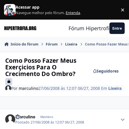
Ir para conteúdo
Acessar app
×
F
Navegue melhor pelo fórum.
Entenda
.
Fórum Hipertrofia.org
Entre
Início do fórum
Fórum
Lixeira
Como Posso Fazer Meus 
Como Posso Fazer Meus
Exerçicios Para O
Seguidores
Crecimento Do Ombro?
Por
marculino
27/06/2008 às 12:07
06/27, 2008
Em
Lixeira
Estatísticas do autor
marculino
Membro
Postado
27/06/2008 às 12:07
06/27, 2008