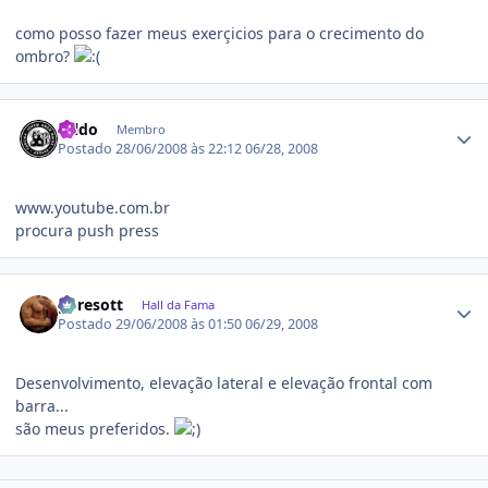
como posso fazer meus exerçicios para o crecimento do
ombro?
Estatísticas do autor
Nildo
Membro
Postado
28/06/2008 às 22:12
06/28, 2008
www.youtube.com.br
procura push press
Estatísticas do autor
gpresott
Hall da Fama
Postado
29/06/2008 às 01:50
06/29, 2008
Desenvolvimento, elevação lateral e elevação frontal com
barra...
são meus preferidos.