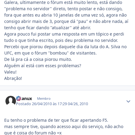
Galera, ultimamente o fórum está muito lento, está dando
"problema no servidor" direto, tento postar e não consigo,
fora que antes eu abria 10 janelas de uma vez só, agora não
consigo abrir mais de 3, porque dá "pau" e não abre nada, aí
tenho que ficar dando "atualizar" até abrir.
Agora pouco fui postar uma resposta em um tópico e perdi
tudo o que tinha escrito, pois deu problema no servidor.
Percebi que piorou depois daquele dia da luta do A. Silva no
UFC, em que o fórum "bombou" de visitantes.
De lá pra cá a coisa piorou muito.
Alguém aí está com esses problemas?
Valeu!
Abração!
Estatísticas do autor
Akanux
Membro
Postado
26/04/2010 às 17:29
04/26, 2010
Eu tenho o problema de ter que ficar apertando F5.
mas sempre tive, quando acesso aqui do serviço, não acho
que é coisa do forum não =x