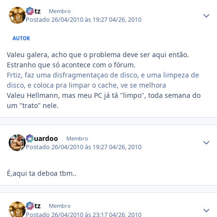
Estatísticas do autor
Fritz
Membro
Postado
26/04/2010 às 19:27
04/26, 2010
AUTOR
Valeu galera, acho que o problema deve ser aqui então.
Estranho que só acontece com o fórum.
Frtiz, faz uma disfragmentaçao de disco, e uma limpeza de
disco, e coloca pra limpar o cache, ve se melhora
Valeu Hellmann, mas meu PC já tá "limpo", toda semana do
um "trato" nele.
Estatísticas do autor
Eduardoo
Membro
Postado
26/04/2010 às 19:27
04/26, 2010
É,aqui ta deboa tbm..
Estatísticas do autor
Fritz
Membro
Postado
26/04/2010 às 23:17
04/26, 2010