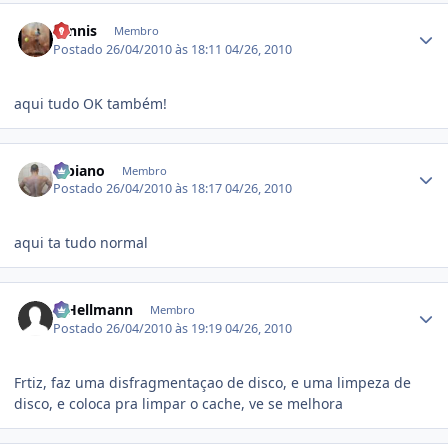
Estatísticas do autor
Tennis
Membro
Postado
26/04/2010 às 18:11
04/26, 2010
aqui tudo OK também!
Estatísticas do autor
Bibiano
Membro
Postado
26/04/2010 às 18:17
04/26, 2010
aqui ta tudo normal
Estatísticas do autor
R.Hellmann
Membro
Postado
26/04/2010 às 19:19
04/26, 2010
Frtiz, faz uma disfragmentaçao de disco, e uma limpeza de
disco, e coloca pra limpar o cache, ve se melhora