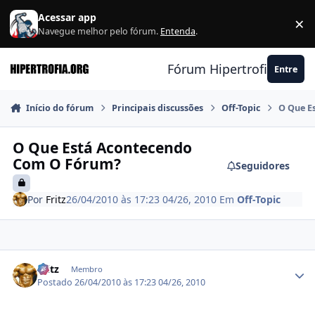
Ir para conteúdo
Acessar app
×
F
Navegue melhor pelo fórum.
Entenda
.
Fórum Hipertrofia.org
Entre
Início do fórum
Principais discussões
Off-Topic
O Que E
O Que Está Acontecendo
Com O Fórum?
Seguidores
Por
Fritz
26/04/2010 às 17:23
04/26, 2010
Em
Off-Topic
Estatísticas do autor
Fritz
Membro
Postado
26/04/2010 às 17:23
04/26, 2010