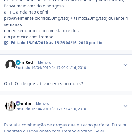
ficava meio corrido e perigoso..
a TPC ainda nao defini..
provavelmente clomid(50mg/tsd) + tamox(20mg/tsd) durante 4
semanas
é meu segundo ciclo com stano e dura...
e o primeiro com trembol
Editado
16/04/2010 às 16:26
04/16, 2010
por Lio
Estatísticas do autor
Iron Red
Membro
Postado
16/04/2010 às 17:00
04/16, 2010
Ou LIO...de que lab vai ser os produtos?
Estatísticas do autor
Janinha
Membro
Postado
16/04/2010 às 17:05
04/16, 2010
Está aí a combinação de drogas que eu acho perfeita: Dura ou
Enantato ou Propionato com Trembo e Stano. Se eu