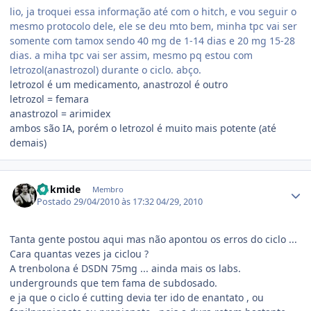
lio, ja troquei essa informação até com o hitch, e vou seguir o
mesmo protocolo dele, ele se deu mto bem, minha tpc vai ser
somente com tamox sendo 40 mg de 1-14 dias e 20 mg 15-28
dias. a miha tpc vai ser assim, mesmo pq estou com
letrozol(anastrozol) durante o ciclo. abço.
letrozol é um medicamento, anastrozol é outro
letrozol = femara
anastrozol = arimidex
ambos são IA, porém o letrozol é muito mais potente (até
demais)
Estatísticas do autor
Gokmide
Membro
Postado
29/04/2010 às 17:32
04/29, 2010
Tanta gente postou aqui mas não apontou os erros do ciclo ...
Cara quantas vezes ja ciclou ?
A trenbolona é DSDN 75mg ... ainda mais os labs.
undergrounds que tem fama de subdosado.
e ja que o ciclo é cutting devia ter ido de enantato , ou