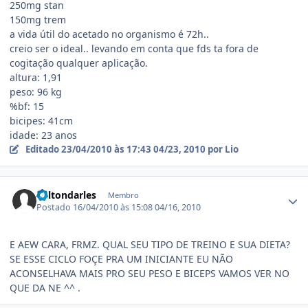
250mg stan
150mg trem
a vida útil do acetado no organismo é 72h..
creio ser o ideal.. levando em conta que fds ta fora de
cogitação qualquer aplicação.
altura: 1,91
peso: 96 kg
%bf: 15
bicipes: 41cm
idade: 23 anos
Editado
23/04/2010 às 17:43
04/23, 2010
por Lio
Estatísticas do autor
daltondarles
Membro
Postado
16/04/2010 às 15:08
04/16, 2010
E AEW CARA, FRMZ. QUAL SEU TIPO DE TREINO E SUA DIETA?
SE ESSE CICLO FOÇE PRA UM INICIANTE EU NÃO
ACONSELHAVA MAIS PRO SEU PESO E BICEPS VAMOS VER NO
QUE DA NE ^^ .