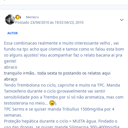
Estatísticas do autor
Lio
Membro
Postado
23/04/2010 às 19:53
04/23, 2010
AUTOR
Essa combinacao realmente e muito interessante velho , vai
fundo na tpc acho que clomid e tamox como vc falou esta bom
so alguns ajustes! Vou acompanhar faz o relato bacana ai pra
gente!
abraco
tranquilo irmão.. toda sexta to postando os relatos aqui
abraço
Tendo Trembolona no ciclo, capriche e muito na TPC. Manda
Tamoxifeno durante o ciclo (provavelmente vai sentir
sensibilidade pois a Trembo por sí só não aromatiza, mas com
testosterona no meio...
).
TPC Serms e se quiser manda Tribullus 1500mg/dia por 4
semanas.
Proteção hepática durante o ciclo = MUITA água. Findado o
uso das drogas, se quiser mande Silimarina 300~400mg/dia