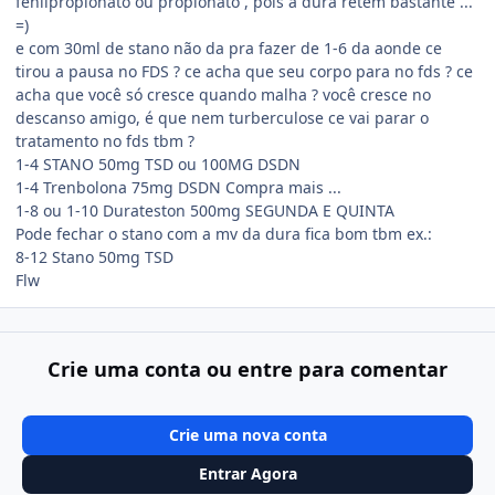
fenilpropionato ou propionato , pois a dura retem bastante ...
=)
e com 30ml de stano não da pra fazer de 1-6 da aonde ce
tirou a pausa no FDS ? ce acha que seu corpo para no fds ? ce
acha que você só cresce quando malha ? você cresce no
descanso amigo, é que nem turberculose ce vai parar o
tratamento no fds tbm ?
1-4 STANO 50mg TSD ou 100MG DSDN
1-4 Trenbolona 75mg DSDN Compra mais ...
1-8 ou 1-10 Durateston 500mg SEGUNDA E QUINTA
Pode fechar o stano com a mv da dura fica bom tbm ex.:
8-12 Stano 50mg TSD
Flw
Crie uma conta ou entre para comentar
Crie uma nova conta
Entrar Agora