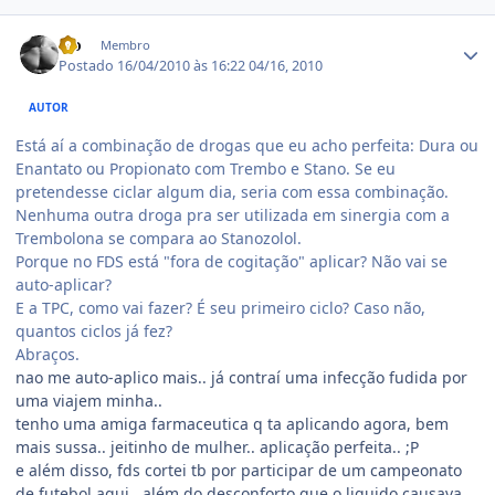
Estatísticas do autor
Lio
Membro
Postado
16/04/2010 às 16:22
04/16, 2010
AUTOR
Está aí a combinação de drogas que eu acho perfeita: Dura ou
Enantato ou Propionato com Trembo e Stano. Se eu
pretendesse ciclar algum dia, seria com essa combinação.
Nenhuma outra droga pra ser utilizada em sinergia com a
Trembolona se compara ao Stanozolol.
Porque no FDS está "fora de cogitação" aplicar? Não vai se
auto-aplicar?
E a TPC, como vai fazer? É seu primeiro ciclo? Caso não,
quantos ciclos já fez?
Abraços.
nao me auto-aplico mais.. já contraí uma infecção fudida por
uma viajem minha..
tenho uma amiga farmaceutica q ta aplicando agora, bem
mais sussa.. jeitinho de mulher.. aplicação perfeita.. ;P
e além disso, fds cortei tb por participar de um campeonato
de futebol aqui.. além do desconforto que o liquido causava,